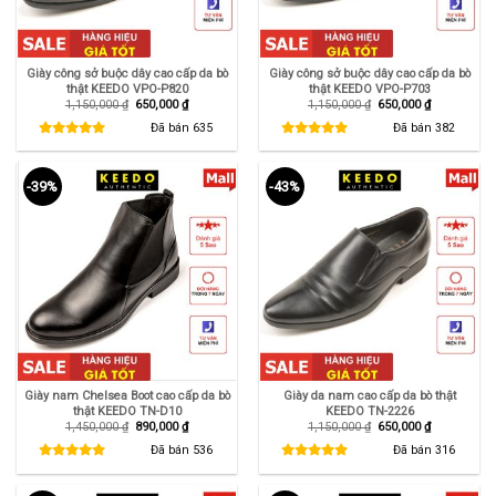
Giày công sở buộc dây cao cấp da bò
Giày công sở buộc dây cao cấp da bò
thật KEEDO VPO-P820
thật KEEDO VPO-P703
Giá
Giá
Giá
Giá
1,150,000
₫
650,000
₫
1,150,000
₫
650,000
₫
gốc
hiện
gốc
hiện
là:
tại
là:
tại
Đã bán
635
Đã bán
382
1,150,000 ₫.
là:
1,150,000 ₫.
là:
650,000 ₫.
650,000 ₫.
-39%
-43%
Giày nam Chelsea Boot cao cấp da bò
Giày da nam cao cấp da bò thật
thật KEEDO TN-D10
KEEDO TN-2226
Giá
Giá
Giá
Giá
1,450,000
₫
890,000
₫
1,150,000
₫
650,000
₫
gốc
hiện
gốc
hiện
là:
tại
là:
tại
Đã bán
536
Đã bán
316
1,450,000 ₫.
là:
1,150,000 ₫.
là:
890,000 ₫.
650,000 ₫.