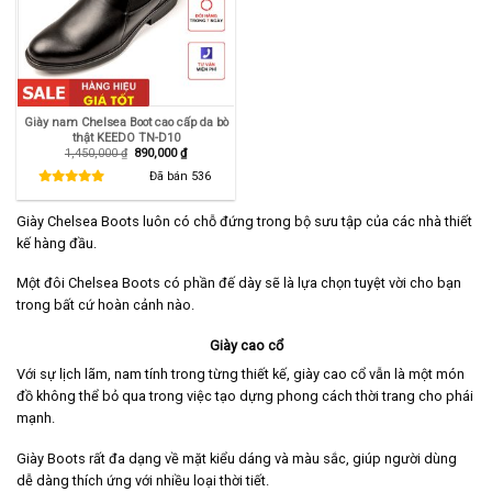
Giày nam Chelsea Boot cao cấp da bò
thật KEEDO TN-D10
Giá
Giá
1,450,000
₫
890,000
₫
gốc
hiện
là:
tại
Đã bán
536
1,450,000 ₫.
là:
890,000 ₫.
Giày Chelsea Boots luôn có chỗ đứng trong bộ sưu tập của các nhà thiết
kế hàng đầu.
Một đôi Chelsea Boots có phần đế dày sẽ là lựa chọn tuyệt vời cho bạn
trong bất cứ hoàn cảnh nào.
Giày cao cổ
Với sự lịch lãm, nam tính trong từng thiết kế, giày cao cổ vẫn là một món
đồ không thể bỏ qua trong việc tạo dựng phong cách thời trang cho phái
mạnh.
Giày Boots rất đa dạng về mặt kiểu dáng và màu sắc, giúp người dùng
dễ dàng thích ứng với nhiều loại thời tiết.