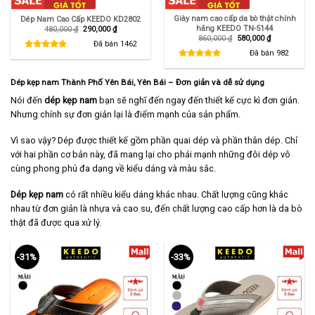
Giày nam cao cấp da bò thật chính
Dép Nam Cao Cấp KEEDO KD2802
hãng KEEDO TN-5144
Giá
Giá
480,000
₫
290,000
₫
gốc
hiện
Giá
Giá
860,000
₫
580,000
₫
là:
tại
Đã bán
1462
gốc
hiện
480,000 ₫.
là:
là:
tại
Đã bán
982
290,000 ₫.
860,000 ₫.
là:
580,000 ₫.
Dép kẹp nam Thành Phố Yên Bái, Yên Bái
– Đơn giản và dễ sử dụng
Nói đến
dép kẹp nam
bạn sẽ nghĩ đến ngay đến thiết kế cực kì đơn giản.
Nhưng chính sự đơn giản lại là điểm mạnh của sản phẩm.
Vì sao vậy? Dép được thiết kế gồm phần quai dép và phần thân dép. Chỉ
với hai phần cơ bản này, đã mang lại cho phái mạnh những đôi dép vô
cùng phong phú đa dạng về kiểu dáng và màu sắc.
Dép kẹp nam
có rất nhiều kiểu dáng khác nhau. Chất lượng cũng khác
nhau từ đơn giản là nhựa và cao su, đến chất lượng cao cấp hơn là da bò
thật đã được qua xử lý.
-31%
-33%