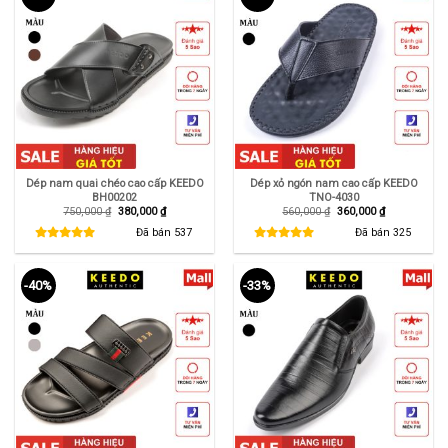
Dép nam quai chéo cao cấp KEEDO
Dép xỏ ngón nam cao cấp KEEDO
BH00202
TNO-4030
Giá
Giá
Giá
Giá
750,000
₫
380,000
₫
560,000
₫
360,000
₫
gốc
hiện
gốc
hiện
là:
tại
là:
tại
Đã bán
537
Đã bán
325
750,000 ₫.
là:
560,000 ₫.
là:
380,000 ₫.
360,000 ₫.
-40%
-33%