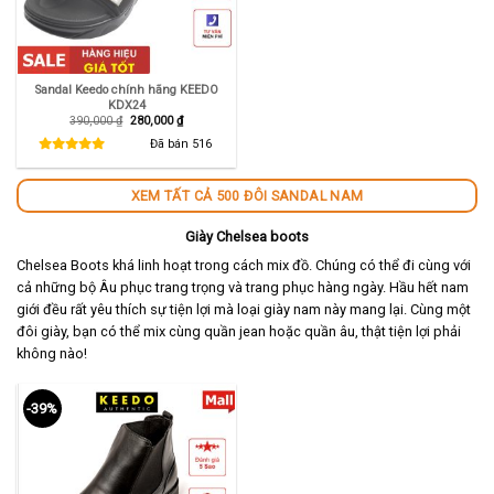
Sandal Keedo chính hãng KEEDO
KDX24
Giá
Giá
390,000
₫
280,000
₫
gốc
hiện
là:
tại
Đã bán
516
390,000 ₫.
là:
280,000 ₫.
XEM TẤT CẢ 500 ĐÔI SANDAL NAM
Giày Chelsea boots
Chelsea Boots khá linh hoạt trong cách mix đồ. Chúng có thể đi cùng với
cả những bộ Âu phục trang trọng và trang phục hàng ngày. Hầu hết nam
giới đều rất yêu thích sự tiện lợi mà loại giày nam này mang lại. Cùng một
đôi giày, bạn có thể mix cùng quần jean hoặc quần âu, thật tiện lợi phải
không nào!
-39%