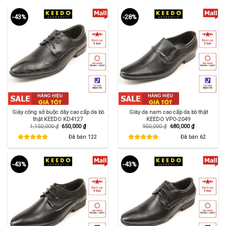
-43%
-28%
Giày công sở buộc dây cao cấp da bò
Giày da nam cao cấp da bò thật
thật KEEDO KD4127
KEEDO VPO-2049
Giá
Giá
Giá
Giá
1,150,000
₫
650,000
₫
950,000
₫
680,000
₫
gốc
hiện
gốc
hiện
là:
tại
là:
tại
Đã bán
122
Đã bán
62
1,150,000 ₫.
là:
950,000 ₫.
là:
650,000 ₫.
680,000 ₫.
-43%
-43%