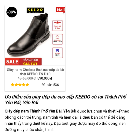
-39%
Giày nam Chelsea Boot cao cấp da bò
thật KEEDO TN-D10
Giá
Giá
1,450,000
₫
890,000
₫
gốc
hiện
là:
tại
Đã bán
536
1,450,000 ₫.
là:
890,000 ₫.
Ưu điểm của giày dép da cao cấp KEEDO có tại Thành Phố
Yên Bái, Yên Bái
Giày dép nam Thành Phố Yên Bái, Yên Bái
được lựa chọn và thiết kế theo
phong cách trẻ trung, nam tính và hiện đại là điều bạn có thể dễ dàng
nhận thấy trong thiết kế này. Đặc biệt giày được may đo thủ công, nên
đường may chắc chắn, tỉ mỉ.