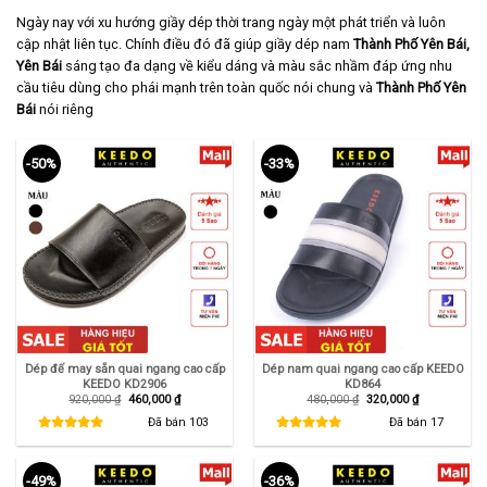
Ngày nay với xu hướng giầy dép thời trang ngày một phát triển và luôn
cập nhật liên tục. Chính điều đó đã giúp giầy dép nam
Thành Phố Yên Bái,
Yên Bái
sáng tạo đa dạng về kiểu dáng và màu sắc nhầm đáp ứng nhu
cầu tiêu dùng cho phái mạnh trên toàn quốc nói chung và
Thành Phố
Yên
Bái
nói riêng
-50%
-33%
Dép đế may sẵn quai ngang cao cấp
Dép nam quai ngang cao cấp KEEDO
KEEDO KD2906
KD864
Giá
Giá
Giá
Giá
920,000
₫
460,000
₫
480,000
₫
320,000
₫
gốc
hiện
gốc
hiện
là:
tại
là:
tại
Đã bán
103
Đã bán
17
920,000 ₫.
là:
480,000 ₫.
là:
460,000 ₫.
320,000 ₫.
-49%
-36%