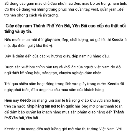
Sử dụng các gam màu chủ đạo như màu đen, màu bò trẻ trung, nam tính.
Có thể dễ dàng với những trang phục như quần tây, vest, quần jean…để
trở nên phong cách và ấn tượng.
Giày dép nam Thành Phố Yên Bái, Yên Bái cao cấp da thật nổi
tiếng và uy tín.
Nếu muốn mua một đôi
giày nam
, đẹp, chất lượng, có giá tốt thì
Keedo
là
một địa điểm gợi ý khá thú vị.
Đây là điểm đến của các xu hướng giày, dép nam nữ hàng đầu.
Được sản xuất bởi chính bàn tay và khối óc của người Việt Nam do đội
ngũ thiết kế hùng hậu, sáng tạo, chuyên nghiệp đảm nhận.
Trải qua nhiều năm hoạt động trong lĩnh vực giày trong nước.
Keedo
đã
ngày phát triển, đáp ứng nhu cầu mua sắm của khách hàng.
Hiện nay
Keedo
có mạng lưới bán lẻ trải rộng khắp khu vực ship hàng
trên cả nước.
Ship hàng tận nơi toàn quốc
hài lòng mới phải thanh toán,
để đảm bảo quyền lợi khách hàng mua sản phẩm giao hàng đến
Thành
Phố Yên Bái,
Yên Bái
Keedo tự tin mang đến một luồng gió mới vào thị trường Việt Nam. Với