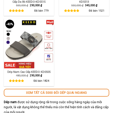
Cấp Da Bò KEEDO-KD5515
KD5513
Giá
Giá
Giá
Giá
550,000
₫
290,000
₫
550,000
₫
345,000
₫
gốc
hiện
gốc
hiện
là:
tại
là:
tại
Đã bán
779
Đã bán
1521
550,000 ₫.
là:
550,000 ₫.
là:
290,000 ₫.
345,000 ₫.
-40%
Dép Nam Cao Cấp KEEDO KD0505
Giá
Giá
480,000
₫
290,000
₫
gốc
hiện
là:
tại
Đã bán
1824
480,000 ₫.
là:
290,000 ₫.
XEM TẤT CẢ 5000 ĐÔI DÉP QUAI NGANG
Dép nam
được sử dụng rộng rãi trong cuộc sống hàng ngày của mỗi
người, là vật dụng không thể thiếu mà còn thể hiện tính cách và đẳng cấp
của mõi người