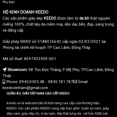
Phụ kiện
HỘ KINH DOANH KEEDO
Các sản phẩm giày dép
KEEDO
được làm từ
da bò
thật nguyên
miếng 100%, chất liệu da mềm mại, dẻo dai, bền, đẹp, sang trọng
và đẳng cấp
Giấy phép ĐKKD số 51A8016642 cấp ngày 02/03/2021 tại
Phòng tài chính kế hoạch TP Cao Lãnh, Đồng Tháp
Mã số thuế: 8697433459-001
Showroom:
98 Tôn Đức Thắng, P Mỹ Phú, TP.Cao Lãnh, Đồng
Tháp
Phone: 0945.0505.48 - 0845.181.787
Email:
keedovietnam@gmail.com
QUẦN ÁO, GIÀY DÉP NAM CAO CẤP KEEDO
Keedo.vn là website bán lẻ thời trang cao cấp của thương hiệu
KEEDO. Các sản phẩm KEEDO cung cấp bao gồm: Quần áo nam, giày
dép nam, giày dép nữ, ví da nam, dây thắt lưng da.. với hơn 3000 sản