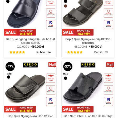
Dép quai ngang hàng hiệu da bò thật
Dép 2 Quai Ngang cao cấp KEEDO
KEEDO KD365
BH01010
Giá
Giá
Giá
Giá
920,000
₫
460,000
₫
650,000
₫
480,000
₫
gốc
hiện
gốc
hiện
là:
tại
là:
tại
Đã bán
374
Đã bán
79
920,000 ₫.
là:
650,000 ₫.
là:
460,000 ₫.
480,000 ₫.
-47%
-37%
Dép Quai Ngang Nam Dán Xé Cao
Dép Nam Chữ H Cao Cấp Da Bò Thật