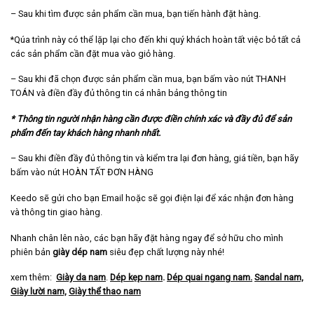
– Sau khi tìm được sản phẩm cần mua, bạn tiến hành đặt hàng.
*Qúa trình này có thể lặp lại cho đến khi quý khách hoàn tất việc bỏ tất cả
các sản phẩm cần đặt mua vào giỏ hàng.
– Sau khi đã chọn được sản phẩm cần mua, bạn bấm vào nút THANH
TOÁN và điền đầy đủ thông tin cá nhân bảng thông tin
* Thông tin người nhận hàng cần được điền chính xác và đầy đủ để sản
phẩm đến tay khách hàng nhanh nhất.
– Sau khi điền đầy đủ thông tin và kiểm tra lại đơn hàng, giá tiền, bạn hãy
bấm vào nút HOÀN TẤT ĐƠN HÀNG
Keedo sẽ gửi cho bạn Email hoặc sẽ gọi điện lại để xác nhận đơn hàng
và thông tin giao hàng.
Nhanh chân lên nào, các bạn hãy đặt hàng ngay để sở hữu cho mình
phiên bản
giày dép nam
siêu đẹp chất lượng này nhé!
xem thêm:
Giày da nam
.
Dép kẹp nam
.
Dép quai ngang nam
.
Sandal nam,
Giày lười nam,
Giày thể thao nam