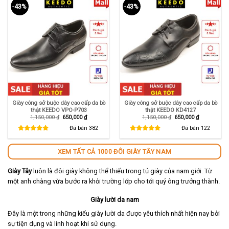
-43%
-43%
Giày công sở buộc dây cao cấp da bò
Giày công sở buộc dây cao cấp da bò
thật KEEDO VPO-P703
thật KEEDO KD4127
Giá
Giá
Giá
Giá
1,150,000
₫
650,000
₫
1,150,000
₫
650,000
₫
gốc
hiện
gốc
hiện
là:
tại
là:
tại
Đã bán
382
Đã bán
122
1,150,000 ₫.
là:
1,150,000 ₫.
là:
650,000 ₫.
650,000 ₫.
XEM TẤT CẢ 1000 ĐÔI GIÀY TÂY NAM
Giày Tây
luôn là đôi giày không thể thiếu trong tủ giày của nam giới. Từ
một anh chàng vừa bước ra khỏi trường lớp cho tới quý ông trưởng thành.
Giày lười da nam
Đây là một trong những kiểu giày lười da được yêu thích nhất hiện nay bởi
sự tiện dụng và linh hoạt khi sử dụng.