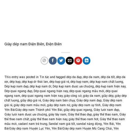
Giày dép nam Điện Biên, Điện Biên
This entry was posted in
Tin tức
and tagged
dép da đẹp
,
dép da nam
,
dép da tốt
,
dép da
xịn
,
dép kẹp
,
dép kẹp dr thái lan
,
dép kẹp giá rẻ
,
dép kẹp nam
,
dép kẹp nam chất lương
,
Dép kẹp nam dẹp
,
dép kẹp nam dr
,
Dép kẹp nam được ưa chuộng
,
dép kẹp nam hiện nay
,
Dép quai ngang đẹp
,
Dép quai ngang hiện nay
,
dép quai ngang mẫu mới
,
dép quai
ngang nam
,
dép quai ngang nam hiện nay
,
giày công sở
,
giày da nam
,
giầy dép
,
giày dép
chất lượng
,
giầy dép giá rẻ
,
Giày dép nam bán chạy
,
Giày dép nam đẹp
,
Giày dép nam
giá rẻ
,
giày dép nam mẫu mới
,
giày dép nam nữ
,
giày dép nam uy tính
,
Giày dép nam
Yên BáiGiày dép nam Thành phố Yên Bái
,
giầy dép quai ngang
,
Giày lười nam đẹp
,
Giày lười nam được ưa chuộng
,
giày tây nam
,
Giày thể thao đẹp
,
giày thể thao nam
,
Giày
thể thao nam chất
,
giày thể thao nam hiện nay
,
giày thể thao nam hot
,
Giày thể thao nam
mẫu mới
,
sadanl nam trẻ trung
,
Sandal nam giá tốt
,
sandal năng động
,
Yên Bái
,
Yên
BáiGiày dép nam Huyện Lục Yên
,
Yên BáiGiày dép nam Huyện Mù Cang Chải
,
Yên