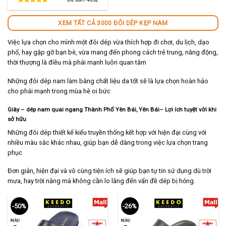
280,000 ₫.
là:
140,000 ₫.
XEM TẤT CẢ 3000 ĐÔI DÉP KẸP NAM
Việc lựa chọn cho mình một đôi dép vừa thích hợp đi chơi, du lịch, dạo
phố, hay gặp gỡ bạn bè, vừa mang đến phong cách trẻ trung, năng động,
thời thượng là điều mà phái mạnh luôn quan tâm
Những đôi dép nam làm bằng chất liệu da tốt sẽ là lựa chọn hoàn hảo
cho phái mạnh trong mùa hè oi bức
Giày – dép nam quai ngang Thành Phố Yên Bái, Yên Bái
– Lợi ích tuyệt vời khi
sở hữu
Những đôi dép thiết kế kiểu truyền thống kết hợp với hiện đại cùng với
nhiều màu sắc khác nhau, giúp bạn dễ dàng trong việc lựa chọn trang
phục
Đơn giản, hiện đại và vô cùng tiện ích sẽ giúp bạn tự tin sử dụng dù trời
mưa, hay trời nắng mà không cần lo lắng đến vấn đề dép bị hỏng.
-50%
-26%