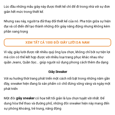
Lúc đầu những mẫu giày này được thiết kế chỉ để đi trong nhà với sự đơn
giản hết mức trong thiết kế.
Nhưng sau này, người ta đã thay đổi thiết kế của nó. Pha trộn giữa sự hiện
đại và cổ điển để tạo thành những đôi giày năng động nhưng không kém
phần sang trọng
XEM TẤT CẢ 1000 ĐÔI GIÀY LƯỜI DA NAM
Vì vậy, giày lười được rất nhiều quý ông lựa chọn, không chỉ bởi sự tiện lợi
mà còn có thể kết hợp được với nhiều loại trang phục khác nhau như
quần Jeans, Quần Sọc… giúp người sử dụng phong cách thêm đa dạng
Giày Sneaker
Với xu hướng thời trang phát triển một cách nổi bật trong những năm gần
đây, sneaker hiện đang là sản phẩm có chỗ đứng vững vàng và ngày một
phát triển
Một đôi
giày sneaker
có họa tiết tối giản là lựa chọn tuyệt vời nhất. Để
dung hòa thể thao và đường phố, những đôi sneaker hiện này mang đến
sự phóng khoáng, trẻ trung, năng động