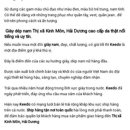
Sử dụng các gam màu chủ đạo như màu đen, màu bò trẻ trung, nam tính.
Có thể dễ dàng với những trang phục như quần tây, vest, quần jean…để
trở nên phong cách và ấn tượng.
Giày dép nam Thị xã Kinh Môn, Hải Dương cao cấp da thật nổi
tiếng và uy tín.
Nếu muốn mua một đôi
giày nam
, đẹp, chất lượng, có giá tốt thì
Keedo
là
một địa điểm gợi ý khá thú vị.
Đây là điểm đến của các xu hướng giày, dép nam nữ hàng đầu.
Được sản xuất bởi chính bàn tay và khối óc của người Việt Nam do đội
ngũ thiết kế hùng hậu, sáng tạo, chuyên nghiệp đảm nhận.
Trải qua nhiều năm hoạt động trong lĩnh vực giày trong nước.
Keedo
đã
ngày phát triển, đáp ứng nhu cầu mua sắm của khách hàng.
Hiện nay
Keedo
có mạng lưới bán lẻ trải rộng khắp khu vực ship hàng
trên cả nước.
Ship hàng tận nơi toàn quốc
hài lòng mới phải thanh toán,
để đảm bảo quyền lợi khách hàng mua sản phẩm giao hàng đến
Thị xã
Kinh Môn, Hải Dương