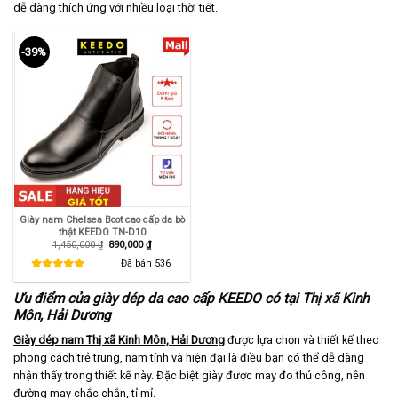
dễ dàng thích ứng với nhiều loại thời tiết.
-39%
Giày nam Chelsea Boot cao cấp da bò
thật KEEDO TN-D10
Giá
Giá
1,450,000
₫
890,000
₫
gốc
hiện
là:
tại
Đã bán
536
1,450,000 ₫.
là:
890,000 ₫.
Ưu điểm của giày dép da cao cấp KEEDO có tại Thị xã Kinh
Môn, Hải Dương
Giày dép nam Thị xã Kinh Môn, Hải Dương
được lựa chọn và thiết kế theo
phong cách trẻ trung, nam tính và hiện đại là điều bạn có thể dễ dàng
nhận thấy trong thiết kế này. Đặc biệt giày được may đo thủ công, nên
đường may chắc chắn, tỉ mỉ.