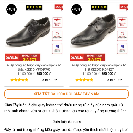
-43%
-43%
Giày công sở buộc dây cao cấp da bò
Giày công sở buộc dây cao cấp da bò
thật KEEDO VPO-P703
thật KEEDO KD4127
Giá
Giá
Giá
Giá
1,150,000
₫
650,000
₫
1,150,000
₫
650,000
₫
gốc
hiện
gốc
hiện
là:
tại
là:
tại
Đã bán
382
Đã bán
122
1,150,000 ₫.
là:
1,150,000 ₫.
là:
650,000 ₫.
650,000 ₫.
XEM TẤT CẢ 1000 ĐÔI GIÀY TÂY NAM
Giày Tây
luôn là đôi giày không thể thiếu trong tủ giày của nam giới. Từ
một anh chàng vừa bước ra khỏi trường lớp cho tới quý ông trưởng thành.
Giày lười da nam
Đây là một trong những kiểu giày lười da được yêu thích nhất hiện nay bởi