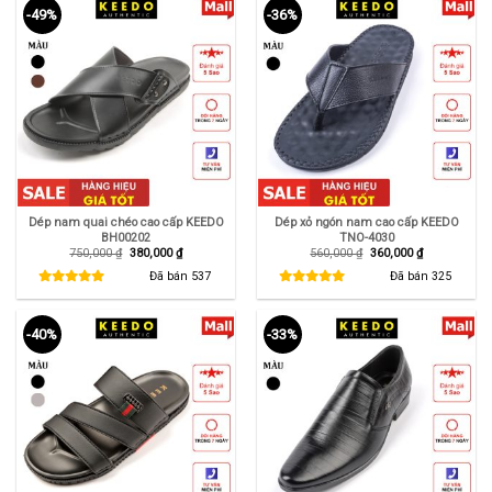
-49%
-36%
Dép nam quai chéo cao cấp KEEDO
Dép xỏ ngón nam cao cấp KEEDO
BH00202
TNO-4030
Giá
Giá
Giá
Giá
750,000
₫
380,000
₫
560,000
₫
360,000
₫
gốc
hiện
gốc
hiện
là:
tại
là:
tại
Đã bán
537
Đã bán
325
750,000 ₫.
là:
560,000 ₫.
là:
380,000 ₫.
360,000 ₫.
-40%
-33%