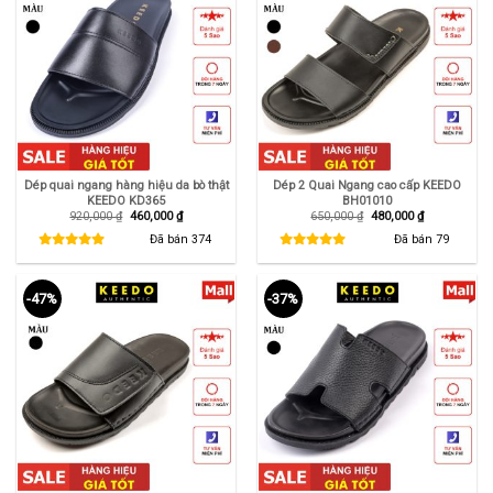
Dép quai ngang hàng hiệu da bò thật
Dép 2 Quai Ngang cao cấp KEEDO
KEEDO KD365
BH01010
Giá
Giá
Giá
Giá
920,000
₫
460,000
₫
650,000
₫
480,000
₫
gốc
hiện
gốc
hiện
là:
tại
là:
tại
Đã bán
374
Đã bán
79
920,000 ₫.
là:
650,000 ₫.
là:
460,000 ₫.
480,000 ₫.
-47%
-37%