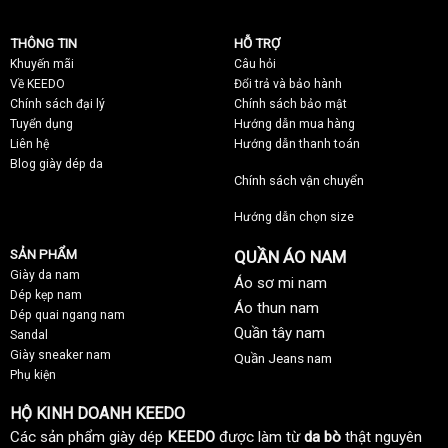
THÔNG TIN
HỖ TRỢ
Khuyến mãi
C
âu hỏi
Về KEEDO
Đổi trả và bảo hành
Chính sách đại lý
Chính sách bảo mật
Tuyển dụng
Hướng dẫn mua hàng
Liên hệ
Hướng dẫn thanh toán
Blog giày dép da
Chính sách vận chuyển
Hướng dẫn chọn size
SẢN PHẨM
QUẦN ÁO NAM
Giày da nam
Áo sơ mi nam
Dép kẹp nam
Áo thun nam
Dép quai ngang nam
Quần tây nam
Sandal
Giày sneaker nam
Quần Jeans nam
Phụ kiện
HỘ KINH DOANH KEEDO
Các sản phẩm giày dép
KEEDO
được làm từ
da bò
thật nguyên