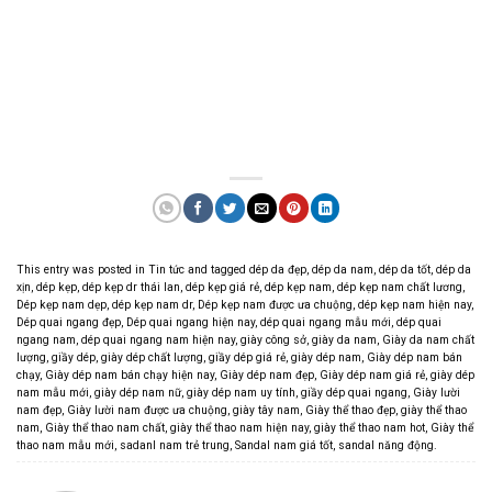
This entry was posted in
Tin tức
and tagged
dép da đẹp
,
dép da nam
,
dép da tốt
,
dép da
xịn
,
dép kẹp
,
dép kẹp dr thái lan
,
dép kẹp giá rẻ
,
dép kẹp nam
,
dép kẹp nam chất lương
,
Dép kẹp nam dẹp
,
dép kẹp nam dr
,
Dép kẹp nam được ưa chuộng
,
dép kẹp nam hiện nay
,
Dép quai ngang đẹp
,
Dép quai ngang hiện nay
,
dép quai ngang mẫu mới
,
dép quai
ngang nam
,
dép quai ngang nam hiện nay
,
giày công sở
,
giày da nam
,
Giày da nam chất
lượng
,
giầy dép
,
giày dép chất lượng
,
giầy dép giá rẻ
,
giày dép nam
,
Giày dép nam bán
chạy
,
Giày dép nam bán chạy hiện nay
,
Giày dép nam đẹp
,
Giày dép nam giá rẻ
,
giày dép
nam mẫu mới
,
giày dép nam nữ
,
giày dép nam uy tính
,
giầy dép quai ngang
,
Giày lười
nam đẹp
,
Giày lười nam được ưa chuộng
,
giày tây nam
,
Giày thể thao đẹp
,
giày thể thao
nam
,
Giày thể thao nam chất
,
giày thể thao nam hiện nay
,
giày thể thao nam hot
,
Giày thể
thao nam mẫu mới
,
sadanl nam trẻ trung
,
Sandal nam giá tốt
,
sandal năng động
.