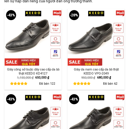
lên sự hấp dẫn riêng của người đàn ông trưởng thành.
-43%
-28%
Giày công sở buộc dây cao cấp da bò
Giày da nam cao cấp da bò thật
thật KEEDO KD4127
KEEDO VPO-2049
Giá
Giá
Giá
Giá
1,150,000
₫
650,000
₫
950,000
₫
680,000
₫
gốc
hiện
gốc
hiện
là:
tại
là:
tại
Đã bán
122
Đã bán
62
1,150,000 ₫.
là:
950,000 ₫.
là:
650,000 ₫.
680,000 ₫.
-43%
-43%