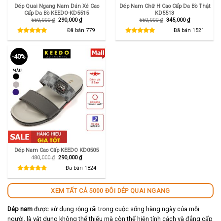
Dép Quai Ngang Nam Dán Xé Cao
Dép Nam Chữ H Cao Cấp Da Bò Thật
Cấp Da Bò KEEDO-KD5515
KD5513
Giá
Giá
Giá
Giá
550,000
₫
290,000
₫
550,000
₫
345,000
₫
gốc
hiện
gốc
hiện
là:
tại
là:
tại
Đã bán
779
Đã bán
1521
550,000 ₫.
là:
550,000 ₫.
là:
290,000 ₫.
345,000 ₫.
-40%
Dép Nam Cao Cấp KEEDO KD0505
Giá
Giá
480,000
₫
290,000
₫
gốc
hiện
là:
tại
Đã bán
1824
480,000 ₫.
là:
290,000 ₫.
XEM TẤT CẢ 5000 ĐÔI DÉP QUAI NGANG
Dép nam
được sử dụng rộng rãi trong cuộc sống hàng ngày của mỗi
người, là vật dụng không thể thiếu mà còn thể hiện tính cách và đẳng cấp