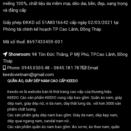
miếng 100%, chất liệu da mềm mại, dẻo dai, bền, đẹp, sang trọng
và đẳng cấp
Giấy phép ĐKKD số 51A8016642 cấp ngày 02/03/2021 tại
Phòng tài chính kế hoạch TP Cao Lãnh, Đồng Tháp
Mã số thuế: 8697433459-001
Showroom:
98 Tôn Đức Thắng, P Mỹ Phú, TP.Cao Lãnh, Đồng
Tháp
Phone: 0945.0505.48 - 0845.181.787
Email:
keedovietnam@gmail.com
QUẦN ÁO, GIÀY DÉP NAM CAO CẤP KEEDO
Keedo.vn là website bán lẻ thời trang cao cấp của thương hiệu
KEEDO. Các sản phẩm KEEDO cung cấp bao gồm: Quần áo nam, giày
dép nam, giày dép nữ, ví da nam, dây thắt lưng da.. với hơn 3000 sản
phẩm chất lượng.
Các sản phẩm giày dép nam bao gồm: Giày da nam, dép kẹp nam,
dép quai ngang nam, sandal nam nữ...
Các sản phẩm quần áo nam bao gồm: Áo sơ mi, áo thun nam, quần