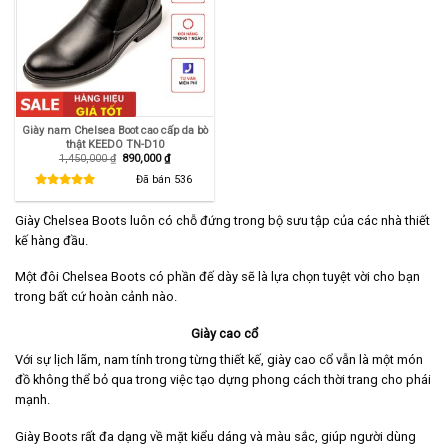
Giày nam Chelsea Boot cao cấp da bò
thật KEEDO TN-D10
Giá
Giá
1,450,000
₫
890,000
₫
gốc
hiện
là:
tại
Đã bán
536
1,450,000 ₫.
là:
890,000 ₫.
Giày Chelsea Boots luôn có chỗ đứng trong bộ sưu tập của các nhà thiết
kế hàng đầu.
Một đôi Chelsea Boots có phần đế dày sẽ là lựa chọn tuyệt vời cho bạn
trong bất cứ hoàn cảnh nào.
Giày cao cổ
Với sự lịch lãm, nam tính trong từng thiết kế, giày cao cổ vẫn là một món
đồ không thể bỏ qua trong việc tạo dựng phong cách thời trang cho phái
mạnh.
Giày Boots rất đa dạng về mặt kiểu dáng và màu sắc, giúp người dùng