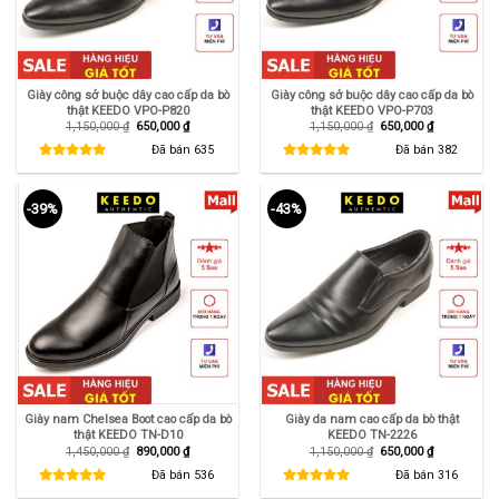
Giày công sở buộc dây cao cấp da bò
Giày công sở buộc dây cao cấp da bò
thật KEEDO VPO-P820
thật KEEDO VPO-P703
Giá
Giá
Giá
Giá
1,150,000
₫
650,000
₫
1,150,000
₫
650,000
₫
gốc
hiện
gốc
hiện
là:
tại
là:
tại
Đã bán
635
Đã bán
382
1,150,000 ₫.
là:
1,150,000 ₫.
là:
650,000 ₫.
650,000 ₫.
-39%
-43%
Giày nam Chelsea Boot cao cấp da bò
Giày da nam cao cấp da bò thật
thật KEEDO TN-D10
KEEDO TN-2226
Giá
Giá
Giá
Giá
1,450,000
₫
890,000
₫
1,150,000
₫
650,000
₫
gốc
hiện
gốc
hiện
là:
tại
là:
tại
Đã bán
536
Đã bán
316
1,450,000 ₫.
là:
1,150,000 ₫.
là:
890,000 ₫.
650,000 ₫.