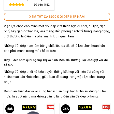
gốc
hiện
là:
tại
Đã bán
4852
280,000 ₫.
là:
140,000 ₫.
XEM TẤT CẢ 3000 ĐÔI DÉP KẸP NAM
Việc lựa chọn cho mình một đôi dép vừa thích hợp đi chơi, du lịch, dạo
phố, hay gặp gỡ bạn bè, vừa mang đến phong cách trẻ trung, năng động,
thời thượng là điều mà phái mạnh luôn quan tâm
Những đôi dép nam làm bằng chất liệu da tốt sẽ là lựa chọn hoàn hảo
cho phái mạnh trong mùa hè oi bức
Giày – dép nam quai ngang Thị xã Kinh Môn, Hải Dương- Lợi ích tuyệt vời khi
sở hữu
Những đôi dép thiết kế kiểu truyền thống kết hợp với hiện đại cùng với
nhiều màu sắc khác nhau, giúp bạn dễ dàng trong việc lựa chọn trang
phục
Đơn giản, hiện đại và vô cùng tiện ích sẽ giúp bạn tự tin sử dụng dù trời
mưa, hay trời nắng mà không cần lo lắng đến vấn đề dép bị hỏng.
-50%
-26%