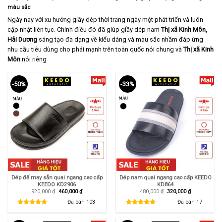
màu sắc
Ngày nay với xu hướng giầy dép thời trang ngày một phát triển và luôn
cập nhật liên tục. Chính điều đó đã giúp giầy dép nam
Thị xã Kinh Môn,
Hải Dương
sáng tạo đa dạng về kiểu dáng và màu sắc nhầm đáp ứng
nhu cầu tiêu dùng cho phái mạnh trên toàn quốc nói chung và
Thị xã Kinh
Môn
nói riêng
-50%
-33%
Dép đế may sẵn quai ngang cao cấp
Dép nam quai ngang cao cấp KEEDO
KEEDO KD2906
KD864
Giá
Giá
Giá
Giá
920,000
₫
460,000
₫
480,000
₫
320,000
₫
gốc
hiện
gốc
hiện
là:
tại
là:
tại
Đã bán
103
Đã bán
17
920,000 ₫.
là:
480,000 ₫.
là:
460,000 ₫.
320,000 ₫.