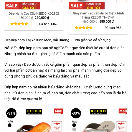
Giày nam cao cấp da bò thật chính
Dép Nam Cao Cấp KEEDO KD2802
hãng KEEDO TN-5144
Giá
Giá
480,000
₫
290,000
₫
gốc
hiện
Giá
Giá
860,000
₫
580,000
₫
là:
tại
Đã bán
1462
gốc
hiện
480,000 ₫.
là:
là:
tại
Đã bán
982
290,000 ₫.
860,000 ₫.
là:
580,000 ₫.
Dép kẹp nam Thị xã Kinh Môn, Hải Dương – Đơn giản và dễ sử dụng
Nói đến
dép kẹp nam
bạn sẽ nghĩ đến ngay đến thiết kế cực kì đơn giản.
Nhưng chính sự đơn giản lại là điểm mạnh của sản phẩm.
Vì sao vậy? Dép được thiết kế gồm phần quai dép và phần thân dép. Chỉ
với hai phần cơ bản này, đã mang lại cho phái mạnh những đôi dép vô
cùng phong phú đa dạng về kiểu dáng và màu sắc.
Dép kẹp nam
có rất nhiều kiểu dáng khác nhau. Chất lượng cũng khác
nhau từ đơn giản là nhựa và cao su, đến chất lượng cao cấp hơn là da bò
thật đã được qua xử lý.
-31%
-33%