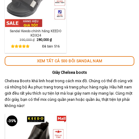
Sandal Keedo chính hãng KEEDO
KDX24
Giá
Giá
390,000
₫
280,000
₫
gốc
hiện
là:
tại
Đã bán
516
390,000 ₫.
là:
280,000 ₫.
XEM TẤT CẢ 500 ĐÔI SANDAL NAM
Giày Chelsea boots
Chelsea Boots khá linh hoạt trong cách mix đồ. Chúng có thể đi cùng với
cả những bộ Âu phục trang trọng và trang phục hàng ngày. Hầu hết nam
giới đều rất yêu thích sự tiện lợi mà loại giày nam này mang lại. Cùng một
đôi giày, bạn có thể mix cùng quần jean hoặc quần âu, thật tiện lợi phải
không nào!
-39%