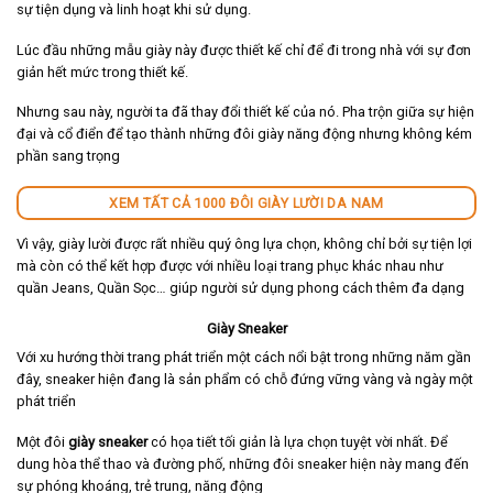
sự tiện dụng và linh hoạt khi sử dụng.
Lúc đầu những mẫu giày này được thiết kế chỉ để đi trong nhà với sự đơn
giản hết mức trong thiết kế.
Nhưng sau này, người ta đã thay đổi thiết kế của nó. Pha trộn giữa sự hiện
đại và cổ điển để tạo thành những đôi giày năng động nhưng không kém
phần sang trọng
XEM TẤT CẢ 1000 ĐÔI GIÀY LƯỜI DA NAM
Vì vậy, giày lười được rất nhiều quý ông lựa chọn, không chỉ bởi sự tiện lợi
mà còn có thể kết hợp được với nhiều loại trang phục khác nhau như
quần Jeans, Quần Sọc… giúp người sử dụng phong cách thêm đa dạng
Giày Sneaker
Với xu hướng thời trang phát triển một cách nổi bật trong những năm gần
đây, sneaker hiện đang là sản phẩm có chỗ đứng vững vàng và ngày một
phát triển
Một đôi
giày sneaker
có họa tiết tối giản là lựa chọn tuyệt vời nhất. Để
dung hòa thể thao và đường phố, những đôi sneaker hiện này mang đến
sự phóng khoáng, trẻ trung, năng động