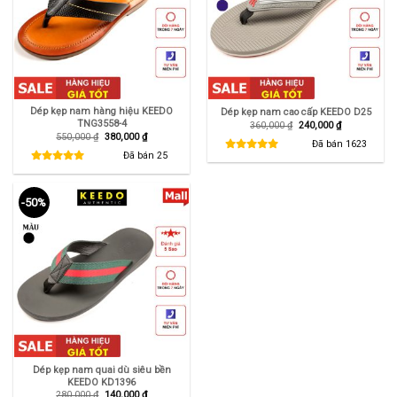
Dép kẹp nam hàng hiệu KEEDO
Dép kẹp nam cao cấp KEEDO D25
TNG3558-4
Giá
Giá
360,000
₫
240,000
₫
gốc
hiện
Giá
Giá
550,000
₫
380,000
₫
là:
tại
Đã bán
1623
gốc
hiện
360,000 ₫.
là:
là:
tại
Đã bán
25
240,000 ₫.
550,000 ₫.
là:
380,000 ₫.
-50%
Dép kẹp nam quai dù siêu bền
KEEDO KD1396
Giá
Giá
280,000
₫
140,000
₫