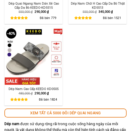
Dép Quai Ngang Nam Dán Xé Cao
Dép Nam Chữ H Cao Cấp Da Bò Thật
Cấp Da Bò KEEDO-KD5515
KD5513
Giá
Giá
Giá
Giá
550,000
₫
290,000
₫
550,000
₫
345,000
₫
gốc
hiện
gốc
hiện
là:
tại
là:
tại
Đã bán
779
Đã bán
1521
550,000 ₫.
là:
550,000 ₫.
là:
290,000 ₫.
345,000 ₫.
-40%
Dép Nam Cao Cấp KEEDO KD0505
Giá
Giá
480,000
₫
290,000
₫
gốc
hiện
là:
tại
Đã bán
1824
480,000 ₫.
là:
290,000 ₫.
XEM TẤT CẢ 5000 ĐÔI DÉP QUAI NGANG
Dép nam
được sử dụng rộng rãi trong cuộc sống hàng ngày của mỗi
người, là vật dụng không thể thiếu mà còn thể hiện tính cách và đẳng cấp