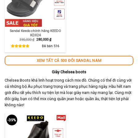
Sandal Keedo chính hãng KEEDO
KDX24
Giá
Giá
390,000
₫
280,000
₫
gốc
hiện
là:
tại
Đã bán
516
390,000 ₫.
là:
280,000 ₫.
XEM TẤT CẢ 500 ĐÔI SANDAL NAM
Giày Chelsea boots
Chelsea Boots khá linh hoạt trong cách mix đồ. Chúng có thể đi cùng với
cả những bộ Âu phục trang trọng và trang phục hàng ngày. Hầu hết nam
giới đều rất yêu thích sự tiện lợi mà loại giày nam này mang lại. Cùng một
đôi giày, bạn có thể mix cùng quần jean hoặc quần âu, thật tiện lợi phải
không nào!
-39%