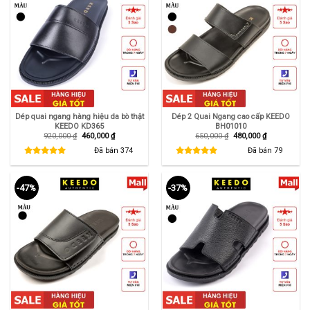
Dép quai ngang hàng hiệu da bò thật
Dép 2 Quai Ngang cao cấp KEEDO
KEEDO KD365
BH01010
Giá
Giá
Giá
Giá
920,000
₫
460,000
₫
650,000
₫
480,000
₫
gốc
hiện
gốc
hiện
là:
tại
là:
tại
Đã bán
374
Đã bán
79
920,000 ₫.
là:
650,000 ₫.
là:
460,000 ₫.
480,000 ₫.
-47%
-37%