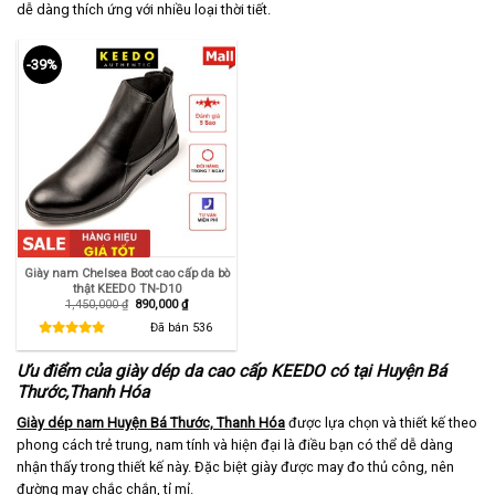
dễ dàng thích ứng với nhiều loại thời tiết.
-39%
Giày nam Chelsea Boot cao cấp da bò
thật KEEDO TN-D10
Giá
Giá
1,450,000
₫
890,000
₫
gốc
hiện
là:
tại
Đã bán
536
1,450,000 ₫.
là:
890,000 ₫.
Ưu điểm của giày dép da cao cấp KEEDO có tại Huyện Bá
Thước,Thanh Hóa
Giày dép nam Huyện Bá Thước, Thanh Hóa
được lựa chọn và thiết kế theo
phong cách trẻ trung, nam tính và hiện đại là điều bạn có thể dễ dàng
nhận thấy trong thiết kế này. Đặc biệt giày được may đo thủ công, nên
đường may chắc chắn, tỉ mỉ.