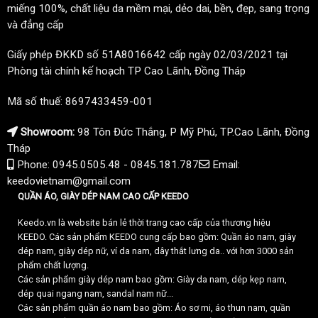
miếng 100%, chất liệu da mềm mại, dẻo dai, bền, đẹp, sang trọng
và đẳng cấp
Giấy phép ĐKKD số 51A8016642 cấp ngày 02/03/2021 tại
Phòng tài chính kế hoạch TP Cao Lãnh, Đồng Tháp
Mã số thuế: 8697433459-001
Showroom:
98 Tôn Đức Thắng, P Mỹ Phú, TP.Cao Lãnh, Đồng
Tháp
Phone: 0945.0505.48 - 0845.181.787
Email:
keedovietnam@gmail.com
QUẦN ÁO, GIÀY DÉP NAM CAO CẤP KEEDO
Keedo.vn là website bán lẻ thời trang cao cấp của thương hiệu
KEEDO. Các sản phẩm KEEDO cung cấp bao gồm: Quần áo nam, giày
dép nam, giày dép nữ, ví da nam, dây thắt lưng da.. với hơn 3000 sản
phẩm chất lượng.
Các sản phẩm giày dép nam bao gồm: Giày da nam, dép kẹp nam,
dép quai ngang nam, sandal nam nữ...
Các sản phẩm quần áo nam bao gồm: Áo sơ mi, áo thun nam, quần