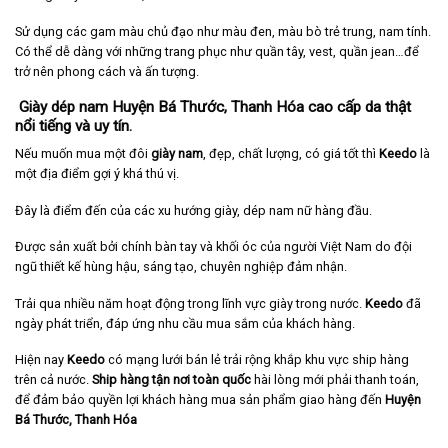
Sử dụng các gam màu chủ đạo như màu đen, màu bò trẻ trung, nam tính.
Có thể dễ dàng với những trang phục như quần tây, vest, quần jean…để
trở nên phong cách và ấn tượng.
Giày dép nam Huyện Bá Thước, Thanh Hóa cao cấp da thật
nổi tiếng và uy tín.
Nếu muốn mua một đôi
giày nam
, đẹp, chất lượng, có giá tốt thì
Keedo
là
một địa điểm gợi ý khá thú vị.
Đây là điểm đến của các xu hướng giày, dép nam nữ hàng đầu.
Được sản xuất bởi chính bàn tay và khối óc của người Việt Nam do đội
ngũ thiết kế hùng hậu, sáng tạo, chuyên nghiệp đảm nhận.
Trải qua nhiều năm hoạt động trong lĩnh vực giày trong nước.
Keedo
đã
ngày phát triển, đáp ứng nhu cầu mua sắm của khách hàng.
Hiện nay
Keedo
có mạng lưới bán lẻ trải rộng khắp khu vực ship hàng
trên cả nước.
Ship hàng tận nơi toàn quốc
hài lòng mới phải thanh toán,
để đảm bảo quyền lợi khách hàng mua sản phẩm giao hàng đến
Huyện
Bá Thước, Thanh Hóa