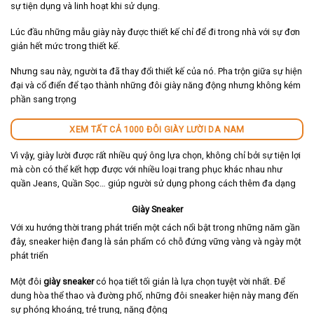
sự tiện dụng và linh hoạt khi sử dụng.
Lúc đầu những mẫu giày này được thiết kế chỉ để đi trong nhà với sự đơn
giản hết mức trong thiết kế.
Nhưng sau này, người ta đã thay đổi thiết kế của nó. Pha trộn giữa sự hiện
đại và cổ điển để tạo thành những đôi giày năng động nhưng không kém
phần sang trọng
XEM TẤT CẢ 1000 ĐÔI GIÀY LƯỜI DA NAM
Vì vậy, giày lười được rất nhiều quý ông lựa chọn, không chỉ bởi sự tiện lợi
mà còn có thể kết hợp được với nhiều loại trang phục khác nhau như
quần Jeans, Quần Sọc… giúp người sử dụng phong cách thêm đa dạng
Giày Sneaker
Với xu hướng thời trang phát triển một cách nổi bật trong những năm gần
đây, sneaker hiện đang là sản phẩm có chỗ đứng vững vàng và ngày một
phát triển
Một đôi
giày sneaker
có họa tiết tối giản là lựa chọn tuyệt vời nhất. Để
dung hòa thể thao và đường phố, những đôi sneaker hiện này mang đến
sự phóng khoáng, trẻ trung, năng động