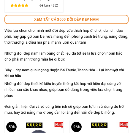
gốc
hiện
là:
tại
Đã bán
4852
280,000 ₫.
là:
140,000 ₫.
XEM TẤT CẢ 3000 ĐÔI DÉP KẸP NAM
Việc lựa chọn cho mình một đôi dép vừa thích hợp đi chơi, du lịch, dạo
phố, hay gặp gỡ bạn bè, vừa mang đến phong cách trẻ trung, năng động,
thời thượng là điều mà phái mạnh luôn quan tâm
Những đôi dép nam làm bằng chất liệu da tốt sẽ là lựa chọn hoàn hảo
cho phái mạnh trong mùa hè oi bức
Giày – dép nam quai ngang Huyện Bá Thước, Thanh Hóa – Lợi ích tuyệt vời
khi sở hữu
Những đôi dép thiết kế kiểu truyền thống kết hợp với hiện đại cùng với
nhiều màu sắc khác nhau, giúp bạn dễ dàng trong việc lựa chọn trang
phục
Đơn giản, hiện đại và vô cùng tiện ích sẽ giúp bạn tự tin sử dụng dù trời
mưa, hay trời nắng mà không cần lo lắng đến vấn đề dép bị hỏng.
-50%
-26%