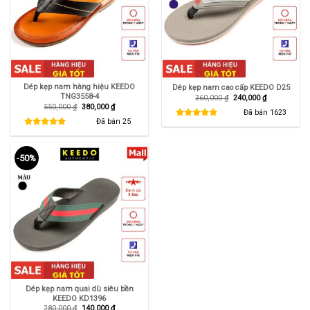
Dép kẹp nam hàng hiệu KEEDO
Dép kẹp nam cao cấp KEEDO D25
TNG3558-4
Giá
Giá
360,000
₫
240,000
₫
gốc
hiện
Giá
Giá
550,000
₫
380,000
₫
là:
tại
Đã bán
1623
gốc
hiện
360,000 ₫.
là:
là:
tại
Đã bán
25
240,000 ₫.
550,000 ₫.
là:
380,000 ₫.
-50%
Dép kẹp nam quai dù siêu bền
KEEDO KD1396
Giá
Giá
280,000
₫
140,000
₫