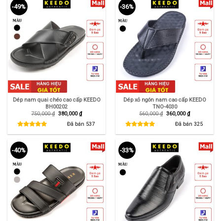
-49%
-36%
Dép nam quai chéo cao cấp KEEDO
Dép xỏ ngón nam cao cấp KEEDO
BH00202
TNO-4030
Giá
Giá
Giá
Giá
750,000
₫
380,000
₫
560,000
₫
360,000
₫
gốc
hiện
gốc
hiện
là:
tại
là:
tại
Đã bán
537
Đã bán
325
750,000 ₫.
là:
560,000 ₫.
là:
380,000 ₫.
360,000 ₫.
-40%
-33%