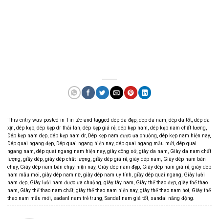
This entry was posted in
Tin tức
and tagged
dép da đẹp
,
dép da nam
,
dép da tốt
,
dép da
xịn
,
dép kẹp
,
dép kẹp dr thái lan
,
dép kẹp giá rẻ
,
dép kẹp nam
,
dép kẹp nam chất lương
,
Dép kẹp nam dẹp
,
dép kẹp nam dr
,
Dép kẹp nam được ưa chuộng
,
dép kẹp nam hiện nay
,
Dép quai ngang đẹp
,
Dép quai ngang hiện nay
,
dép quai ngang mẫu mới
,
dép quai
ngang nam
,
dép quai ngang nam hiện nay
,
giày công sở
,
giày da nam
,
Giày da nam chất
lượng
,
giầy dép
,
giày dép chất lượng
,
giầy dép giá rẻ
,
giày dép nam
,
Giày dép nam bán
chạy
,
Giày dép nam bán chạy hiện nay
,
Giày dép nam đẹp
,
Giày dép nam giá rẻ
,
giày dép
nam mẫu mới
,
giày dép nam nữ
,
giày dép nam uy tính
,
giầy dép quai ngang
,
Giày lười
nam đẹp
,
Giày lười nam được ưa chuộng
,
giày tây nam
,
Giày thể thao đẹp
,
giày thể thao
nam
,
Giày thể thao nam chất
,
giày thể thao nam hiện nay
,
giày thể thao nam hot
,
Giày thể
thao nam mẫu mới
,
sadanl nam trẻ trung
,
Sandal nam giá tốt
,
sandal năng động
.