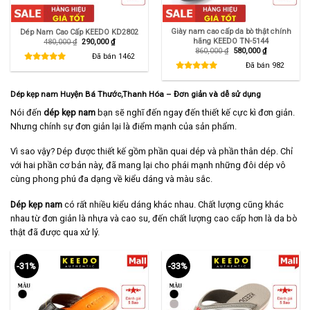
Giày nam cao cấp da bò thật chính
Dép Nam Cao Cấp KEEDO KD2802
hãng KEEDO TN-5144
Giá
Giá
480,000
₫
290,000
₫
gốc
hiện
Giá
Giá
860,000
₫
580,000
₫
là:
tại
Đã bán
1462
gốc
hiện
480,000 ₫.
là:
là:
tại
Đã bán
982
290,000 ₫.
860,000 ₫.
là:
580,000 ₫.
Dép kẹp nam Huyện Bá Thước,Thanh Hóa – Đơn giản và dễ sử dụng
Nói đến
dép kẹp nam
bạn sẽ nghĩ đến ngay đến thiết kế cực kì đơn giản.
Nhưng chính sự đơn giản lại là điểm mạnh của sản phẩm.
Vì sao vậy? Dép được thiết kế gồm phần quai dép và phần thân dép. Chỉ
với hai phần cơ bản này, đã mang lại cho phái mạnh những đôi dép vô
cùng phong phú đa dạng về kiểu dáng và màu sắc.
Dép kẹp nam
có rất nhiều kiểu dáng khác nhau. Chất lượng cũng khác
nhau từ đơn giản là nhựa và cao su, đến chất lượng cao cấp hơn là da bò
thật đã được qua xử lý.
-31%
-33%