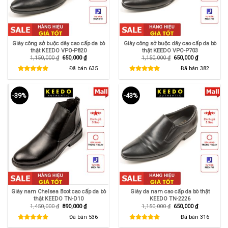
Giày công sở buộc dây cao cấp da bò
Giày công sở buộc dây cao cấp da bò
thật KEEDO VPO-P820
thật KEEDO VPO-P703
Giá
Giá
Giá
Giá
1,150,000
₫
650,000
₫
1,150,000
₫
650,000
₫
gốc
hiện
gốc
hiện
là:
tại
là:
tại
Đã bán
635
Đã bán
382
1,150,000 ₫.
là:
1,150,000 ₫.
là:
650,000 ₫.
650,000 ₫.
-39%
-43%
Giày nam Chelsea Boot cao cấp da bò
Giày da nam cao cấp da bò thật
thật KEEDO TN-D10
KEEDO TN-2226
Giá
Giá
Giá
Giá
1,450,000
₫
890,000
₫
1,150,000
₫
650,000
₫
gốc
hiện
gốc
hiện
là:
tại
là:
tại
Đã bán
536
Đã bán
316
1,450,000 ₫.
là:
1,150,000 ₫.
là:
890,000 ₫.
650,000 ₫.