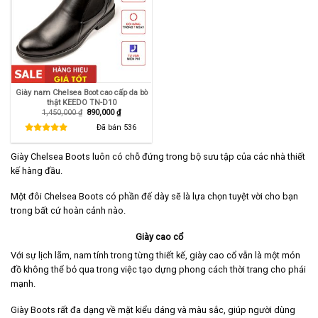
Giày nam Chelsea Boot cao cấp da bò
thật KEEDO TN-D10
Giá
Giá
1,450,000
₫
890,000
₫
gốc
hiện
là:
tại
Đã bán
536
1,450,000 ₫.
là:
890,000 ₫.
Giày Chelsea Boots luôn có chỗ đứng trong bộ sưu tập của các nhà thiết
kế hàng đầu.
Một đôi Chelsea Boots có phần đế dày sẽ là lựa chọn tuyệt vời cho bạn
trong bất cứ hoàn cảnh nào.
Giày cao cổ
Với sự lịch lãm, nam tính trong từng thiết kế, giày cao cổ vẫn là một món
đồ không thể bỏ qua trong việc tạo dựng phong cách thời trang cho phái
mạnh.
Giày Boots rất đa dạng về mặt kiểu dáng và màu sắc, giúp người dùng