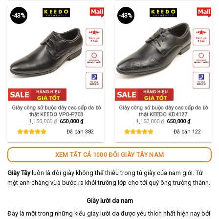
-43%
-43%
Giày công sở buộc dây cao cấp da bò
Giày công sở buộc dây cao cấp da bò
thật KEEDO VPO-P703
thật KEEDO KD4127
Giá
Giá
Giá
Giá
1,150,000
₫
650,000
₫
1,150,000
₫
650,000
₫
gốc
hiện
gốc
hiện
là:
tại
là:
tại
Đã bán
382
Đã bán
122
1,150,000 ₫.
là:
1,150,000 ₫.
là:
650,000 ₫.
650,000 ₫.
XEM TẤT CẢ 1000 ĐÔI GIÀY TÂY NAM
Giày Tây
luôn là đôi giày không thể thiếu trong tủ giày của nam giới. Từ
một anh chàng vừa bước ra khỏi trường lớp cho tới quý ông trưởng thành.
Giày lười da nam
Đây là một trong những kiểu giày lười da được yêu thích nhất hiện nay bởi