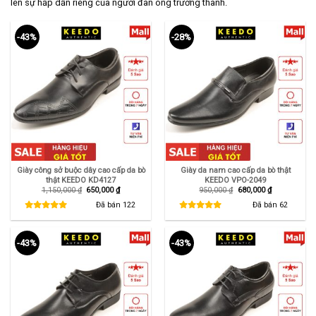
lên sự hấp dẫn riêng của người đàn ông trưởng thành.
-43%
-28%
Giày công sở buộc dây cao cấp da bò
Giày da nam cao cấp da bò thật
thật KEEDO KD4127
KEEDO VPO-2049
Giá
Giá
Giá
Giá
1,150,000
₫
650,000
₫
950,000
₫
680,000
₫
gốc
hiện
gốc
hiện
là:
tại
là:
tại
Đã bán
122
Đã bán
62
1,150,000 ₫.
là:
950,000 ₫.
là:
650,000 ₫.
680,000 ₫.
-43%
-43%