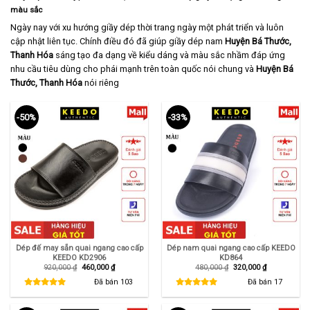
màu sắc
Ngày nay với xu hướng giầy dép thời trang ngày một phát triển và luôn
cập nhật liên tục. Chính điều đó đã giúp giầy dép nam
Huyện Bá Thước,
Thanh Hóa
sáng tạo đa dạng về kiểu dáng và màu sắc nhầm đáp ứng
nhu cầu tiêu dùng cho phái mạnh trên toàn quốc nói chung và
Huyện Bá
Thước,
Thanh Hóa
nói riêng
-50%
-33%
Dép đế may sẵn quai ngang cao cấp
Dép nam quai ngang cao cấp KEEDO
KEEDO KD2906
KD864
Giá
Giá
Giá
Giá
920,000
₫
460,000
₫
480,000
₫
320,000
₫
gốc
hiện
gốc
hiện
là:
tại
là:
tại
Đã bán
103
Đã bán
17
920,000 ₫.
là:
480,000 ₫.
là:
460,000 ₫.
320,000 ₫.