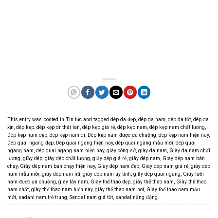
This entry was posted in
Tin tức
and tagged
dép da đẹp
,
dép da nam
,
dép da tốt
,
dép da
xịn
,
dép kẹp
,
dép kẹp dr thái lan
,
dép kẹp giá rẻ
,
dép kẹp nam
,
dép kẹp nam chất lương
,
Dép kẹp nam dẹp
,
dép kẹp nam dr
,
Dép kẹp nam được ưa chuộng
,
dép kẹp nam hiện nay
,
Dép quai ngang đẹp
,
Dép quai ngang hiện nay
,
dép quai ngang mẫu mới
,
dép quai
ngang nam
,
dép quai ngang nam hiện nay
,
giày công sở
,
giày da nam
,
Giày da nam chất
lượng
,
giầy dép
,
giày dép chất lượng
,
giầy dép giá rẻ
,
giày dép nam
,
Giày dép nam bán
chạy
,
Giày dép nam bán chạy hiện nay
,
Giày dép nam đẹp
,
Giày dép nam giá rẻ
,
giày dép
nam mẫu mới
,
giày dép nam nữ
,
giày dép nam uy tính
,
giầy dép quai ngang
,
Giày lười
nam được ưa chuộng
,
giày tây nam
,
Giày thể thao đẹp
,
giày thể thao nam
,
Giày thể thao
nam chất
,
giày thể thao nam hiện nay
,
giày thể thao nam hot
,
Giày thể thao nam mẫu
mới
,
sadanl nam trẻ trung
,
Sandal nam giá tốt
,
sandal năng động
.