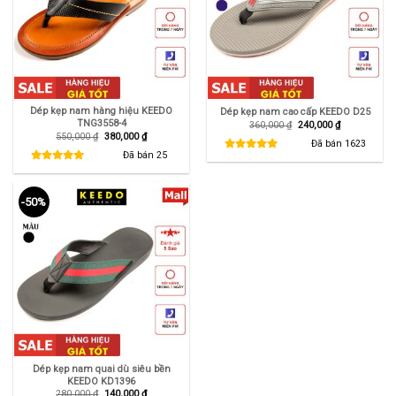
Dép kẹp nam hàng hiệu KEEDO
Dép kẹp nam cao cấp KEEDO D25
TNG3558-4
Giá
Giá
360,000
₫
240,000
₫
gốc
hiện
Giá
Giá
550,000
₫
380,000
₫
là:
tại
Đã bán
1623
gốc
hiện
360,000 ₫.
là:
là:
tại
Đã bán
25
240,000 ₫.
550,000 ₫.
là:
380,000 ₫.
-50%
Dép kẹp nam quai dù siêu bền
KEEDO KD1396
Giá
Giá
280,000
₫
140,000
₫