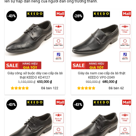
lên sự hấp dẫn riêng của người đàn ông trưởng thành.
-43%
-28%
Giày công sở buộc dây cao cấp da bò
Giày da nam cao cấp da bò thật
thật KEEDO KD4127
KEEDO VPO-2049
Giá
Giá
Giá
Giá
1,150,000
₫
650,000
₫
950,000
₫
680,000
₫
gốc
hiện
gốc
hiện
là:
tại
là:
tại
Đã bán
122
Đã bán
62
1,150,000 ₫.
là:
950,000 ₫.
là:
650,000 ₫.
680,000 ₫.
-43%
-43%