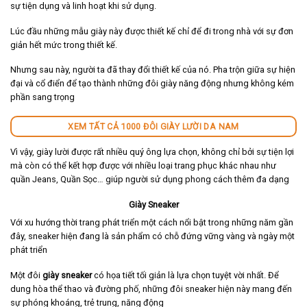
sự tiện dụng và linh hoạt khi sử dụng.
Lúc đầu những mẫu giày này được thiết kế chỉ để đi trong nhà với sự đơn
giản hết mức trong thiết kế.
Nhưng sau này, người ta đã thay đổi thiết kế của nó. Pha trộn giữa sự hiện
đại và cổ điển để tạo thành những đôi giày năng động nhưng không kém
phần sang trọng
XEM TẤT CẢ 1000 ĐÔI GIÀY LƯỜI DA NAM
Vì vậy, giày lười được rất nhiều quý ông lựa chọn, không chỉ bởi sự tiện lợi
mà còn có thể kết hợp được với nhiều loại trang phục khác nhau như
quần Jeans, Quần Sọc… giúp người sử dụng phong cách thêm đa dạng
Giày Sneaker
Với xu hướng thời trang phát triển một cách nổi bật trong những năm gần
đây, sneaker hiện đang là sản phẩm có chỗ đứng vững vàng và ngày một
phát triển
Một đôi
giày sneaker
có họa tiết tối giản là lựa chọn tuyệt vời nhất. Để
dung hòa thể thao và đường phố, những đôi sneaker hiện này mang đến
sự phóng khoáng, trẻ trung, năng động