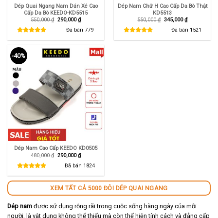
Dép Quai Ngang Nam Dán Xé Cao
Dép Nam Chữ H Cao Cấp Da Bò Thật
Cấp Da Bò KEEDO-KD5515
KD5513
Giá
Giá
Giá
Giá
550,000
₫
290,000
₫
550,000
₫
345,000
₫
gốc
hiện
gốc
hiện
là:
tại
là:
tại
Đã bán
779
Đã bán
1521
550,000 ₫.
là:
550,000 ₫.
là:
290,000 ₫.
345,000 ₫.
-40%
Dép Nam Cao Cấp KEEDO KD0505
Giá
Giá
480,000
₫
290,000
₫
gốc
hiện
là:
tại
Đã bán
1824
480,000 ₫.
là:
290,000 ₫.
XEM TẤT CẢ 5000 ĐÔI DÉP QUAI NGANG
Dép nam
được sử dụng rộng rãi trong cuộc sống hàng ngày của mỗi
người, là vật dụng không thể thiếu mà còn thể hiện tính cách và đẳng cấp