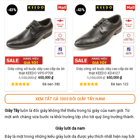
-43%
-43%
Giày công sở buộc dây cao cấp da bò
Giày công sở buộc dây cao cấp da bò
thật KEEDO VPO-P703
thật KEEDO KD4127
Giá
Giá
Giá
Giá
1,150,000
₫
650,000
₫
1,150,000
₫
650,000
₫
gốc
hiện
gốc
hiện
là:
tại
là:
tại
Đã bán
382
Đã bán
122
1,150,000 ₫.
là:
1,150,000 ₫.
là:
650,000 ₫.
650,000 ₫.
XEM TẤT CẢ 1000 ĐÔI GIÀY TÂY NAM
Giày Tây
luôn là đôi giày không thể thiếu trong tủ giày của nam giới. Từ
một anh chàng vừa bước ra khỏi trường lớp cho tới quý ông trưởng thành.
Giày lười da nam
Đây là một trong những kiểu giày lười da được yêu thích nhất hiện nay bởi