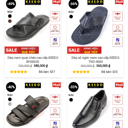
-49%
-36%
Dép nam quai chéo cao cấp KEEDO
Dép xỏ ngón nam cao cấp KEEDO
BH00202
TNO-4030
Giá
Giá
Giá
Giá
750,000
₫
380,000
₫
560,000
₫
360,000
₫
gốc
hiện
gốc
hiện
là:
tại
là:
tại
Đã bán
537
Đã bán
325
750,000 ₫.
là:
560,000 ₫.
là:
380,000 ₫.
360,000 ₫.
-40%
-33%