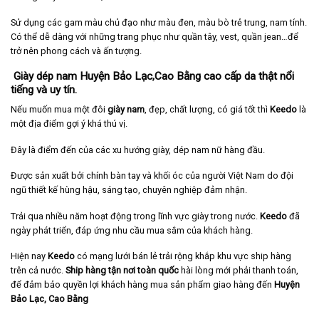
Sử dụng các gam màu chủ đạo như màu đen, màu bò trẻ trung, nam tính.
Có thể dễ dàng với những trang phục như quần tây, vest, quần jean…để
trở nên phong cách và ấn tượng.
Giày dép nam Huyện Bảo Lạc,Cao Bằng cao cấp da thật nổi
tiếng và uy tín.
Nếu muốn mua một đôi
giày nam
, đẹp, chất lượng, có giá tốt thì
Keedo
là
một địa điểm gợi ý khá thú vị.
Đây là điểm đến của các xu hướng giày, dép nam nữ hàng đầu.
Được sản xuất bởi chính bàn tay và khối óc của người Việt Nam do đội
ngũ thiết kế hùng hậu, sáng tạo, chuyên nghiệp đảm nhận.
Trải qua nhiều năm hoạt động trong lĩnh vực giày trong nước.
Keedo
đã
ngày phát triển, đáp ứng nhu cầu mua sắm của khách hàng.
Hiện nay
Keedo
có mạng lưới bán lẻ trải rộng khắp khu vực ship hàng
trên cả nước.
Ship hàng tận nơi toàn quốc
hài lòng mới phải thanh toán,
để đảm bảo quyền lợi khách hàng mua sản phẩm giao hàng đến
Huyện
Bảo Lạc, Cao Bằng