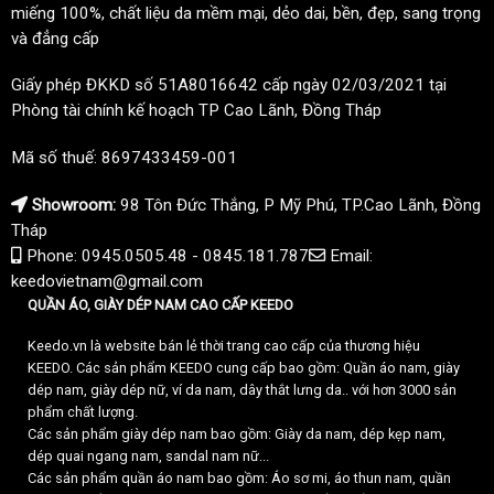
miếng 100%, chất liệu da mềm mại, dẻo dai, bền, đẹp, sang trọng
và đẳng cấp
Giấy phép ĐKKD số 51A8016642 cấp ngày 02/03/2021 tại
Phòng tài chính kế hoạch TP Cao Lãnh, Đồng Tháp
Mã số thuế: 8697433459-001
Showroom:
98 Tôn Đức Thắng, P Mỹ Phú, TP.Cao Lãnh, Đồng
Tháp
Phone: 0945.0505.48 - 0845.181.787
Email:
keedovietnam@gmail.com
QUẦN ÁO, GIÀY DÉP NAM CAO CẤP KEEDO
Keedo.vn là website bán lẻ thời trang cao cấp của thương hiệu
KEEDO. Các sản phẩm KEEDO cung cấp bao gồm: Quần áo nam, giày
dép nam, giày dép nữ, ví da nam, dây thắt lưng da.. với hơn 3000 sản
phẩm chất lượng.
Các sản phẩm giày dép nam bao gồm: Giày da nam, dép kẹp nam,
dép quai ngang nam, sandal nam nữ...
Các sản phẩm quần áo nam bao gồm: Áo sơ mi, áo thun nam, quần