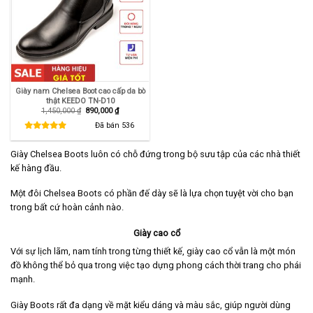
Giày nam Chelsea Boot cao cấp da bò
thật KEEDO TN-D10
Giá
Giá
1,450,000
₫
890,000
₫
gốc
hiện
là:
tại
Đã bán
536
1,450,000 ₫.
là:
890,000 ₫.
Giày Chelsea Boots luôn có chỗ đứng trong bộ sưu tập của các nhà thiết
kế hàng đầu.
Một đôi Chelsea Boots có phần đế dày sẽ là lựa chọn tuyệt vời cho bạn
trong bất cứ hoàn cảnh nào.
Giày cao cổ
Với sự lịch lãm, nam tính trong từng thiết kế, giày cao cổ vẫn là một món
đồ không thể bỏ qua trong việc tạo dựng phong cách thời trang cho phái
mạnh.
Giày Boots rất đa dạng về mặt kiểu dáng và màu sắc, giúp người dùng