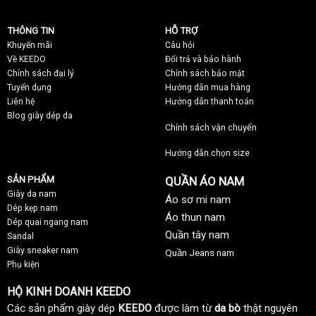
THÔNG TIN
HỖ TRỢ
Khuyến mãi
C
âu hỏi
Về KEEDO
Đổi trả và bảo hành
Chính sách đại lý
Chính sách bảo mật
Tuyển dụng
Hướng dẫn mua hàng
Liên hệ
Hướng dẫn thanh toán
Blog giày dép da
Chính sách vận chuyển
Hướng dẫn chọn size
SẢN PHẨM
QUẦN ÁO NAM
Giày da nam
Áo sơ mi nam
Dép kẹp nam
Áo thun nam
Dép quai ngang nam
Quần tây nam
Sandal
Giày sneaker nam
Quần Jeans nam
Phụ kiện
HỘ KINH DOANH KEEDO
Các sản phẩm giày dép
KEEDO
được làm từ
da bò
thật nguyên