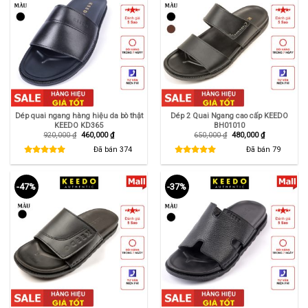
Dép quai ngang hàng hiệu da bò thật
Dép 2 Quai Ngang cao cấp KEEDO
KEEDO KD365
BH01010
Giá
Giá
Giá
Giá
920,000
₫
460,000
₫
650,000
₫
480,000
₫
gốc
hiện
gốc
hiện
là:
tại
là:
tại
Đã bán
374
Đã bán
79
920,000 ₫.
là:
650,000 ₫.
là:
460,000 ₫.
480,000 ₫.
-47%
-37%