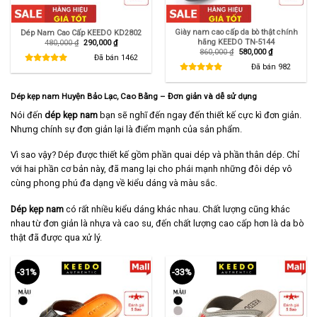
Giày nam cao cấp da bò thật chính
Dép Nam Cao Cấp KEEDO KD2802
hãng KEEDO TN-5144
Giá
Giá
480,000
₫
290,000
₫
gốc
hiện
Giá
Giá
860,000
₫
580,000
₫
là:
tại
Đã bán
1462
gốc
hiện
480,000 ₫.
là:
là:
tại
Đã bán
982
290,000 ₫.
860,000 ₫.
là:
580,000 ₫.
Dép kẹp nam Huyện Bảo Lạc, Cao Bằng – Đơn giản và dễ sử dụng
Nói đến
dép kẹp nam
bạn sẽ nghĩ đến ngay đến thiết kế cực kì đơn giản.
Nhưng chính sự đơn giản lại là điểm mạnh của sản phẩm.
Vì sao vậy? Dép được thiết kế gồm phần quai dép và phần thân dép. Chỉ
với hai phần cơ bản này, đã mang lại cho phái mạnh những đôi dép vô
cùng phong phú đa dạng về kiểu dáng và màu sắc.
Dép kẹp nam
có rất nhiều kiểu dáng khác nhau. Chất lượng cũng khác
nhau từ đơn giản là nhựa và cao su, đến chất lượng cao cấp hơn là da bò
thật đã được qua xử lý.
-31%
-33%