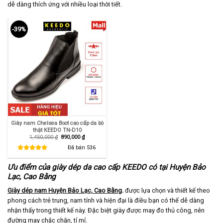
dễ dàng thích ứng với nhiều loại thời tiết.
-39%
Giày nam Chelsea Boot cao cấp da bò
thật KEEDO TN-D10
Giá
Giá
1,450,000
₫
890,000
₫
gốc
hiện
là:
tại
Đã bán
536
1,450,000 ₫.
là:
890,000 ₫.
Ưu điểm của giày dép da cao cấp KEEDO có tại Huyện Bảo
Lạc, Cao Bằng
Giày dép nam Huyện Bảo Lạc, Cao Bằng
.
được lựa chọn và thiết kế theo
phong cách trẻ trung, nam tính và hiện đại là điều bạn có thể dễ dàng
nhận thấy trong thiết kế này. Đặc biệt giày được may đo thủ công, nên
đường may chắc chắn, tỉ mỉ.