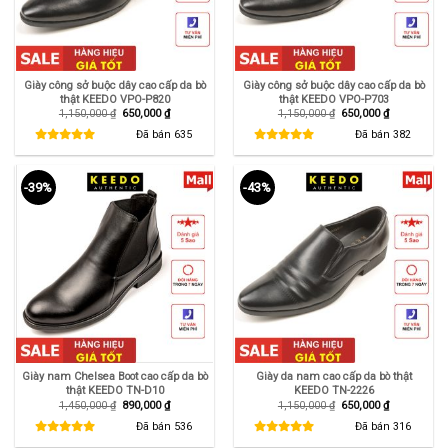
Giày công sở buộc dây cao cấp da bò
Giày công sở buộc dây cao cấp da bò
thật KEEDO VPO-P820
thật KEEDO VPO-P703
Giá
Giá
Giá
Giá
1,150,000
₫
650,000
₫
1,150,000
₫
650,000
₫
gốc
hiện
gốc
hiện
là:
tại
là:
tại
Đã bán
635
Đã bán
382
1,150,000 ₫.
là:
1,150,000 ₫.
là:
650,000 ₫.
650,000 ₫.
-39%
-43%
Giày nam Chelsea Boot cao cấp da bò
Giày da nam cao cấp da bò thật
thật KEEDO TN-D10
KEEDO TN-2226
Giá
Giá
Giá
Giá
1,450,000
₫
890,000
₫
1,150,000
₫
650,000
₫
gốc
hiện
gốc
hiện
là:
tại
là:
tại
Đã bán
536
Đã bán
316
1,450,000 ₫.
là:
1,150,000 ₫.
là:
890,000 ₫.
650,000 ₫.