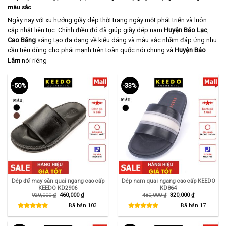
màu sắc
Ngày nay với xu hướng giầy dép thời trang ngày một phát triển và luôn
cập nhật liên tục. Chính điều đó đã giúp giầy dép nam
Huyện Bảo Lạc
,
Cao Bằng
sáng tạo đa dạng về kiểu dáng và màu sắc nhầm đáp ứng nhu
cầu tiêu dùng cho phái mạnh trên toàn quốc nói chung và
Huyện Bảo
Lâm
nói riêng
-50%
-33%
Dép đế may sẵn quai ngang cao cấp
Dép nam quai ngang cao cấp KEEDO
KEEDO KD2906
KD864
Giá
Giá
Giá
Giá
920,000
₫
460,000
₫
480,000
₫
320,000
₫
gốc
hiện
gốc
hiện
là:
tại
là:
tại
Đã bán
103
Đã bán
17
920,000 ₫.
là:
480,000 ₫.
là:
460,000 ₫.
320,000 ₫.