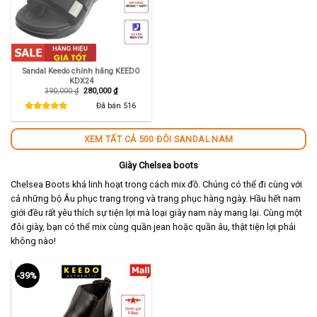
Sandal Keedo chính hãng KEEDO
KDX24
Giá
Giá
390,000
₫
280,000
₫
gốc
hiện
là:
tại
Đã bán
516
390,000 ₫.
là:
280,000 ₫.
XEM TẤT CẢ 500 ĐÔI SANDAL NAM
Giày Chelsea boots
Chelsea Boots khá linh hoạt trong cách mix đồ. Chúng có thể đi cùng với
cả những bộ Âu phục trang trọng và trang phục hàng ngày. Hầu hết nam
giới đều rất yêu thích sự tiện lợi mà loại giày nam này mang lại. Cùng một
đôi giày, bạn có thể mix cùng quần jean hoặc quần âu, thật tiện lợi phải
không nào!
-39%