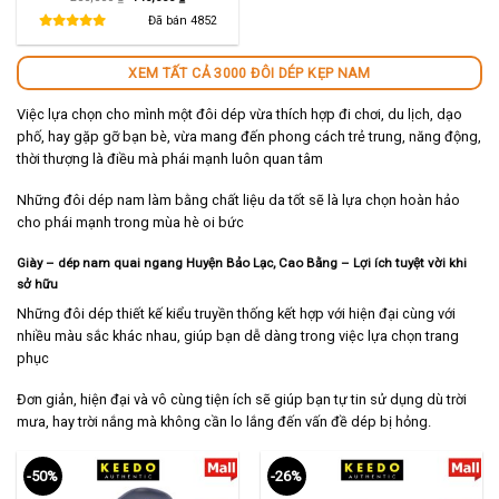
gốc
hiện
là:
tại
Đã bán
4852
280,000 ₫.
là:
140,000 ₫.
XEM TẤT CẢ 3000 ĐÔI DÉP KẸP NAM
Việc lựa chọn cho mình một đôi dép vừa thích hợp đi chơi, du lịch, dạo
phố, hay gặp gỡ bạn bè, vừa mang đến phong cách trẻ trung, năng động,
thời thượng là điều mà phái mạnh luôn quan tâm
Những đôi dép nam làm bằng chất liệu da tốt sẽ là lựa chọn hoàn hảo
cho phái mạnh trong mùa hè oi bức
Giày – dép nam quai ngang Huyện Bảo Lạc, Cao Bằng – Lợi ích tuyệt vời khi
sở hữu
Những đôi dép thiết kế kiểu truyền thống kết hợp với hiện đại cùng với
nhiều màu sắc khác nhau, giúp bạn dễ dàng trong việc lựa chọn trang
phục
Đơn giản, hiện đại và vô cùng tiện ích sẽ giúp bạn tự tin sử dụng dù trời
mưa, hay trời nắng mà không cần lo lắng đến vấn đề dép bị hỏng.
-50%
-26%