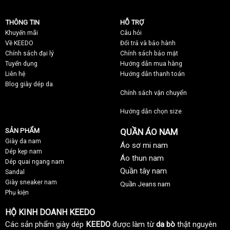
THÔNG TIN
HỖ TRỢ
Khuyến mãi
C
âu hỏi
Về KEEDO
Đổi trả và bảo hành
Chính sách đại lý
Chính sách bảo mật
Tuyển dụng
Hướng dẫn mua hàng
Liên hệ
Hướng dẫn thanh toán
Blog giày dép da
Chính sách vận chuyển
Hướng dẫn chọn size
SẢN PHẨM
QUẦN ÁO NAM
Giày da nam
Áo sơ mi nam
Dép kẹp nam
Áo thun nam
Dép quai ngang nam
Quần tây nam
Sandal
Giày sneaker nam
Quần Jeans nam
Phụ kiện
HỘ KINH DOANH KEEDO
Các sản phẩm giày dép
KEEDO
được làm từ
da bò
thật nguyên