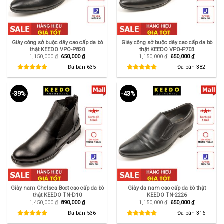
Giày công sở buộc dây cao cấp da bò
Giày công sở buộc dây cao cấp da bò
thật KEEDO VPO-P820
thật KEEDO VPO-P703
Giá
Giá
Giá
Giá
1,150,000
₫
650,000
₫
1,150,000
₫
650,000
₫
gốc
hiện
gốc
hiện
là:
tại
là:
tại
Đã bán
635
Đã bán
382
1,150,000 ₫.
là:
1,150,000 ₫.
là:
650,000 ₫.
650,000 ₫.
-39%
-43%
Giày nam Chelsea Boot cao cấp da bò
Giày da nam cao cấp da bò thật
thật KEEDO TN-D10
KEEDO TN-2226
Giá
Giá
Giá
Giá
1,450,000
₫
890,000
₫
1,150,000
₫
650,000
₫
gốc
hiện
gốc
hiện
là:
tại
là:
tại
Đã bán
536
Đã bán
316
1,450,000 ₫.
là:
1,150,000 ₫.
là:
890,000 ₫.
650,000 ₫.