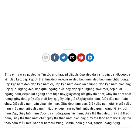
This entry was posted in
Tin tức
and tagged
dép da đẹp
,
dép da nam
,
dép da tốt
,
dép da
xịn
,
dép kẹp
,
dép kẹp dr thái lan
,
dép kẹp giá rẻ
,
dép kẹp nam
,
dép kẹp nam chất lương
,
Dép kẹp nam dẹp
,
dép kẹp nam dr
,
Dép kẹp nam được ưa chuộng
,
dép kẹp nam hiện nay
,
Dép quai ngang đẹp
,
Dép quai ngang hiện nay
,
dép quai ngang mẫu mới
,
dép quai
ngang nam
,
dép quai ngang nam hiện nay
,
giày công sở
,
giày da nam
,
Giày da nam chất
lượng
,
giầy dép
,
giày dép chất lượng
,
giầy dép giá rẻ
,
giày dép nam
,
Giày dép nam bán
chạy
,
Giày dép nam bán chạy hiện nay
,
Giày dép nam đẹp
,
Giày dép nam giá rẻ
,
giày dép
nam mẫu mới
,
giày dép nam nữ
,
giày dép nam uy tính
,
giầy dép quai ngang
,
Giày lười
nam đẹp
,
Giày lười nam được ưa chuộng
,
giày tây nam
,
Giày thể thao đẹp
,
giày thể thao
nam
,
Giày thể thao nam chất
,
giày thể thao nam hiện nay
,
giày thể thao nam hot
,
Giày thể
thao nam mẫu mới
,
sadanl nam trẻ trung
,
Sandal nam giá tốt
,
sandal năng động
.