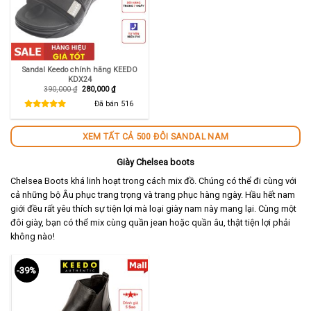
Sandal Keedo chính hãng KEEDO
KDX24
Giá
Giá
390,000
₫
280,000
₫
gốc
hiện
là:
tại
Đã bán
516
390,000 ₫.
là:
280,000 ₫.
XEM TẤT CẢ 500 ĐÔI SANDAL NAM
Giày Chelsea boots
Chelsea Boots khá linh hoạt trong cách mix đồ. Chúng có thể đi cùng với
cả những bộ Âu phục trang trọng và trang phục hàng ngày. Hầu hết nam
giới đều rất yêu thích sự tiện lợi mà loại giày nam này mang lại. Cùng một
đôi giày, bạn có thể mix cùng quần jean hoặc quần âu, thật tiện lợi phải
không nào!
-39%