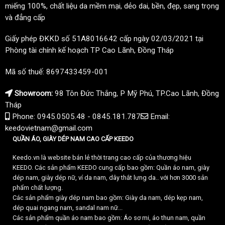
miếng 100%, chất liệu da mềm mại, dẻo dai, bền, đẹp, sang trọng
và đẳng cấp
Giấy phép ĐKKD số 51A8016642 cấp ngày 02/03/2021 tại
Phòng tài chính kế hoạch TP Cao Lãnh, Đồng Tháp
Mã số thuế: 8697433459-001
Showroom:
98 Tôn Đức Thắng, P Mỹ Phú, TP.Cao Lãnh, Đồng
Tháp
Phone: 0945.0505.48 - 0845.181.787
Email:
keedovietnam@gmail.com
QUẦN ÁO, GIÀY DÉP NAM CAO CẤP KEEDO
Keedo.vn là website bán lẻ thời trang cao cấp của thương hiệu
KEEDO. Các sản phẩm KEEDO cung cấp bao gồm: Quần áo nam, giày
dép nam, giày dép nữ, ví da nam, dây thắt lưng da.. với hơn 3000 sản
phẩm chất lượng.
Các sản phẩm giày dép nam bao gồm: Giày da nam, dép kẹp nam,
dép quai ngang nam, sandal nam nữ...
Các sản phẩm quần áo nam bao gồm: Áo sơ mi, áo thun nam, quần