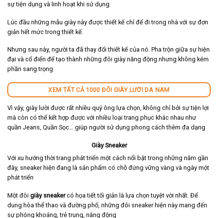
sự tiện dụng và linh hoạt khi sử dụng.
Lúc đầu những mẫu giày này được thiết kế chỉ để đi trong nhà với sự đơn
giản hết mức trong thiết kế.
Nhưng sau này, người ta đã thay đổi thiết kế của nó. Pha trộn giữa sự hiện
đại và cổ điển để tạo thành những đôi giày năng động nhưng không kém
phần sang trọng
XEM TẤT CẢ 1000 ĐÔI GIÀY LƯỜI DA NAM
Vì vậy, giày lười được rất nhiều quý ông lựa chọn, không chỉ bởi sự tiện lợi
mà còn có thể kết hợp được với nhiều loại trang phục khác nhau như
quần Jeans, Quần Sọc… giúp người sử dụng phong cách thêm đa dạng
Giày Sneaker
Với xu hướng thời trang phát triển một cách nổi bật trong những năm gần
đây, sneaker hiện đang là sản phẩm có chỗ đứng vững vàng và ngày một
phát triển
Một đôi
giày sneaker
có họa tiết tối giản là lựa chọn tuyệt vời nhất. Để
dung hòa thể thao và đường phố, những đôi sneaker hiện này mang đến
sự phóng khoáng, trẻ trung, năng động