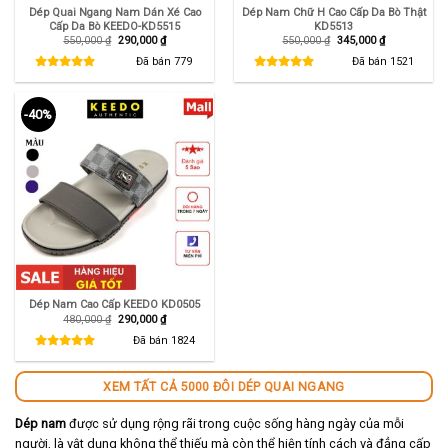
Dép Quai Ngang Nam Dán Xé Cao
Dép Nam Chữ H Cao Cấp Da Bò Thật
Cấp Da Bò KEEDO-KD5515
KD5513
Giá
Giá
Giá
Giá
550,000
₫
290,000
₫
550,000
₫
345,000
₫
gốc
hiện
gốc
hiện
là:
tại
là:
tại
Đã bán
779
Đã bán
1521
550,000 ₫.
là:
550,000 ₫.
là:
290,000 ₫.
345,000 ₫.
-40%
Dép Nam Cao Cấp KEEDO KD0505
Giá
Giá
480,000
₫
290,000
₫
gốc
hiện
là:
tại
Đã bán
1824
480,000 ₫.
là:
290,000 ₫.
XEM TẤT CẢ 5000 ĐÔI DÉP QUAI NGANG
Dép nam
được sử dụng rộng rãi trong cuộc sống hàng ngày của mỗi
người, là vật dụng không thể thiếu mà còn thể hiện tính cách và đẳng cấp