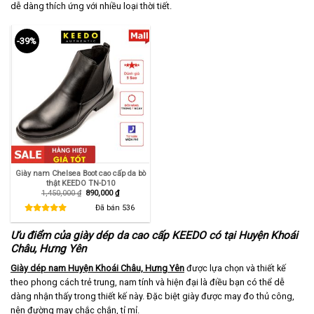
dễ dàng thích ứng với nhiều loại thời tiết.
-39%
Giày nam Chelsea Boot cao cấp da bò
thật KEEDO TN-D10
Giá
Giá
1,450,000
₫
890,000
₫
gốc
hiện
là:
tại
Đã bán
536
1,450,000 ₫.
là:
890,000 ₫.
Ưu điểm của giày dép da cao cấp KEEDO có tại Huyện Khoái
Châu, Hưng Yên
Giày dép nam Huyện Khoái Châu, Hưng Yên
được lựa chọn và thiết kế
theo phong cách trẻ trung, nam tính và hiện đại là điều bạn có thể dễ
dàng nhận thấy trong thiết kế này. Đặc biệt giày được may đo thủ công,
nên đường may chắc chắn, tỉ mỉ.