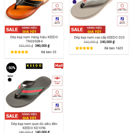
Dép kẹp nam hàng hiệu KEEDO
Dép kẹp nam cao cấp KEEDO D25
TNG3558-4
Giá
Giá
360,000
₫
240,000
₫
gốc
hiện
Giá
Giá
550,000
₫
380,000
₫
là:
tại
Đã bán
1623
gốc
hiện
360,000 ₫.
là:
là:
tại
Đã bán
25
240,000 ₫.
550,000 ₫.
là:
380,000 ₫.
-50%
Dép kẹp nam quai dù siêu bền
KEEDO KD1396
Giá
Giá
280,000
₫
140,000
₫