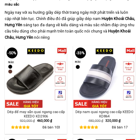
màu sắc
Ngày nay với xu hướng giầy dép thời trang ngày một phát triển và luôn
cập nhật liên tục. Chính điều đó đã giúp giầy dép nam
Huyện Khoái Châu,
Hưng Yên
sáng tạo đa dạng về kiểu dáng và màu sắc nhầm đáp ứng nhu
cầu tiêu dùng cho phái mạnh trên toàn quốc nói chung và
Huyện Khoái
Châu,
Hưng Yên
nói riêng
-50%
-33%
Dép đế may sẵn quai ngang cao cấp
Dép nam quai ngang cao cấp KEEDO
KEEDO KD2906
KD864
Giá
Giá
Giá
Giá
920,000
₫
460,000
₫
480,000
₫
320,000
₫
gốc
hiện
gốc
hiện
là:
tại
là:
tại
Đã bán
103
Đã bán
17
920,000 ₫.
là:
480,000 ₫.
là:
460,000 ₫.
320,000 ₫.