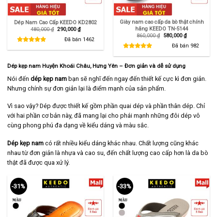
Giày nam cao cấp da bò thật chính
Dép Nam Cao Cấp KEEDO KD2802
hãng KEEDO TN-5144
Giá
Giá
480,000
₫
290,000
₫
gốc
hiện
Giá
Giá
860,000
₫
580,000
₫
là:
tại
Đã bán
1462
gốc
hiện
480,000 ₫.
là:
là:
tại
Đã bán
982
290,000 ₫.
860,000 ₫.
là:
580,000 ₫.
Dép kẹp nam Huyện Khoái Châu, Hưng Yên – Đơn giản và dễ sử dụng
Nói đến
dép kẹp nam
bạn sẽ nghĩ đến ngay đến thiết kế cực kì đơn giản.
Nhưng chính sự đơn giản lại là điểm mạnh của sản phẩm.
Vì sao vậy? Dép được thiết kế gồm phần quai dép và phần thân dép. Chỉ
với hai phần cơ bản này, đã mang lại cho phái mạnh những đôi dép vô
cùng phong phú đa dạng về kiểu dáng và màu sắc.
Dép kẹp nam
có rất nhiều kiểu dáng khác nhau. Chất lượng cũng khác
nhau từ đơn giản là nhựa và cao su, đến chất lượng cao cấp hơn là da bò
thật đã được qua xử lý.
-31%
-33%