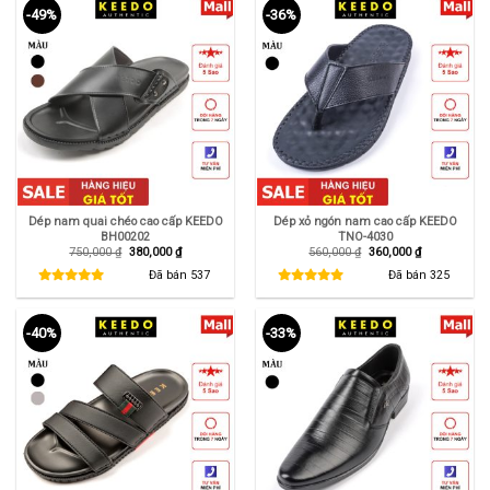
-49%
-36%
Dép nam quai chéo cao cấp KEEDO
Dép xỏ ngón nam cao cấp KEEDO
BH00202
TNO-4030
Giá
Giá
Giá
Giá
750,000
₫
380,000
₫
560,000
₫
360,000
₫
gốc
hiện
gốc
hiện
là:
tại
là:
tại
Đã bán
537
Đã bán
325
750,000 ₫.
là:
560,000 ₫.
là:
380,000 ₫.
360,000 ₫.
-40%
-33%