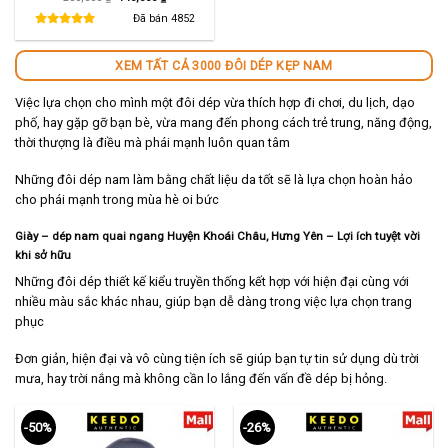
gốc
hiện
là:
tại
Đã bán
4852
280,000 ₫.
là:
140,000 ₫.
XEM TẤT CẢ 3000 ĐÔI DÉP KẸP NAM
Việc lựa chọn cho mình một đôi dép vừa thích hợp đi chơi, du lịch, dạo
phố, hay gặp gỡ bạn bè, vừa mang đến phong cách trẻ trung, năng động,
thời thượng là điều mà phái mạnh luôn quan tâm
Những đôi dép nam làm bằng chất liệu da tốt sẽ là lựa chọn hoàn hảo
cho phái mạnh trong mùa hè oi bức
Giày – dép nam quai ngang Huyện Khoái Châu, Hưng Yên – Lợi ích tuyệt vời
khi sở hữu
Những đôi dép thiết kế kiểu truyền thống kết hợp với hiện đại cùng với
nhiều màu sắc khác nhau, giúp bạn dễ dàng trong việc lựa chọn trang
phục
Đơn giản, hiện đại và vô cùng tiện ích sẽ giúp bạn tự tin sử dụng dù trời
mưa, hay trời nắng mà không cần lo lắng đến vấn đề dép bị hỏng.
-50%
-26%