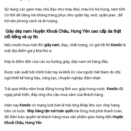
Sử dụng các gam màu chủ đạo như màu đen, màu bò trẻ trung, nam tính.
Có thể dễ dàng với những trang phục như quần tây, vest, quần jean…để
trở nên phong cách và ấn tượng.
Giày dép nam Huyện Khoái Châu, Hưng Yên cao cấp da thật
nổi tiếng và uy tín.
Nếu muốn mua một đôi
giày nam
, đẹp, chất lượng, có giá tốt thì
Keedo
là
một địa điểm gợi ý khá thú vị.
Đây là điểm đến của các xu hướng giày, dép nam nữ hàng đầu.
Được sản xuất bởi chính bàn tay và khối óc của người Việt Nam do đội
ngũ thiết kế hùng hậu, sáng tạo, chuyên nghiệp đảm nhận.
Trải qua nhiều năm hoạt động trong lĩnh vực giày trong nước.
Keedo
đã
ngày phát triển, đáp ứng nhu cầu mua sắm của khách hàng.
Hiện nay
Keedo
có mạng lưới bán lẻ trải rộng khắp khu vực ship hàng
trên cả nước.
Ship hàng tận nơi toàn quốc
hài lòng mới phải thanh toán,
để đảm bảo quyền lợi khách hàng mua sản phẩm giao hàng đến
Huyện
Khoái Châu, Hưng Yên