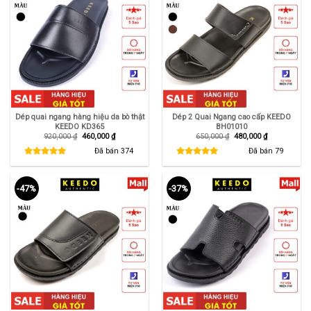
Dép quai ngang hàng hiệu da bò thật
Dép 2 Quai Ngang cao cấp KEEDO
KEEDO KD365
BH01010
Giá
Giá
Giá
Giá
920,000
₫
460,000
₫
650,000
₫
480,000
₫
gốc
hiện
gốc
hiện
là:
tại
là:
tại
Đã bán
374
Đã bán
79
920,000 ₫.
là:
650,000 ₫.
là:
460,000 ₫.
480,000 ₫.
-47%
-37%