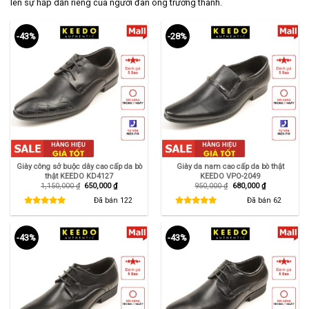
lên sự hấp dẫn riêng của người đàn ông trưởng thành.
-43%
-28%
Giày công sở buộc dây cao cấp da bò
Giày da nam cao cấp da bò thật
thật KEEDO KD4127
KEEDO VPO-2049
Giá
Giá
Giá
Giá
1,150,000
₫
650,000
₫
950,000
₫
680,000
₫
gốc
hiện
gốc
hiện
là:
tại
là:
tại
Đã bán
122
Đã bán
62
1,150,000 ₫.
là:
950,000 ₫.
là:
650,000 ₫.
680,000 ₫.
-43%
-43%