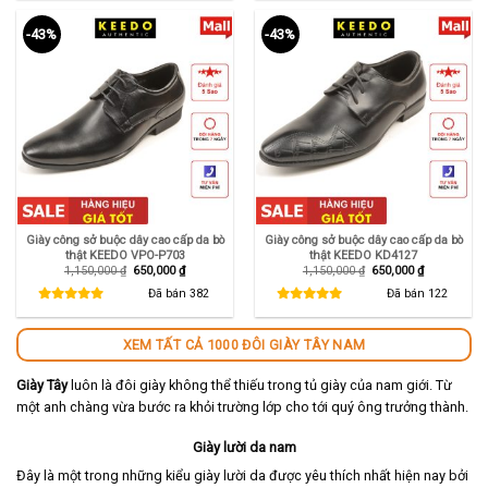
-43%
-43%
Giày công sở buộc dây cao cấp da bò
Giày công sở buộc dây cao cấp da bò
thật KEEDO VPO-P703
thật KEEDO KD4127
Giá
Giá
Giá
Giá
1,150,000
₫
650,000
₫
1,150,000
₫
650,000
₫
gốc
hiện
gốc
hiện
là:
tại
là:
tại
Đã bán
382
Đã bán
122
1,150,000 ₫.
là:
1,150,000 ₫.
là:
650,000 ₫.
650,000 ₫.
XEM TẤT CẢ 1000 ĐÔI GIÀY TÂY NAM
Giày Tây
luôn là đôi giày không thể thiếu trong tủ giày của nam giới. Từ
một anh chàng vừa bước ra khỏi trường lớp cho tới quý ông trưởng thành.
Giày lười da nam
Đây là một trong những kiểu giày lười da được yêu thích nhất hiện nay bởi