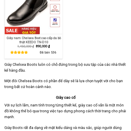
Giày nam Chelsea Boot cao cấp da bò
thật KEEDO TN-D10
Giá
Giá
1,450,000
₫
890,000
₫
gốc
hiện
là:
tại
Đã bán
536
1,450,000 ₫.
là:
890,000 ₫.
Giày Chelsea Boots luôn có chỗ đứng trong bộ sưu tập của các nhà thiết
kế hàng đầu.
Một đôi Chelsea Boots có phần đế dày sẽ là lựa chọn tuyệt vời cho bạn
trong bất cứ hoàn cảnh nào.
Giày cao cổ
Với sự lịch lãm, nam tính trong từng thiết kế, giày cao cổ vẫn là một món
đồ không thể bỏ qua trong việc tạo dựng phong cách thời trang cho phái
mạnh.
Giày Boots rất đa dạng về mặt kiểu dáng và màu sắc, giúp người dùng