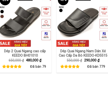
+
+
Dép 2 Quai Ngang cao cấp
Dép Quai Ngang Nam Dán Xé
KEEDO BH01010
Cao Cấp Da Bò KEEDO-KD5515
Giá
Giá
Giá
Giá
650,000
₫
480,000
₫
550,000
₫
290,000
₫
gốc
hiện
gốc
hiện
Đã bán
79
Đã bán
779
là:
tại
là:
tại
650,000 ₫.
là:
550,000 ₫.
là:
480,000 ₫.
290,0