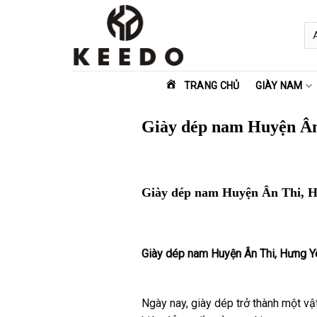
Skip
to
content
TRANG CHỦ
GIÀY NAM
Giày dép nam Huyện Ân
Giày dép nam Huyện Ân Thi, 
Giày dép nam Huyện Ân Thi, Hưng Y
Ngày nay, giày dép trở thành một vật