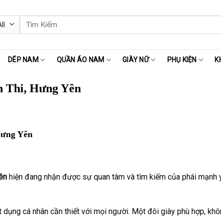
Tìm
kiếm:
DÉP NAM
QUẦN ÁO NAM
GIÀY NỮ
PHỤ KIỆN
K
 Thi, Hưng Yên
Hưng Yên
ên
hiện đang nhận được sự quan tâm và tìm kiếm của phái mạnh yêu
 dụng cá nhân cần thiết với mọi người. Một đôi giày phù hợp, khôn