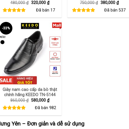
Giá
Giá
Giá
Giá
480,000
₫
320,000
₫
750,000
₫
380,000
₫
gốc
hiện
gốc
hiện
Đã bán
17
Đã bán
537
là:
tại
là:
tại
480,000 ₫.
là:
750,000 ₫.
là:
320,000 ₫.
380,0
-33%
+
Giày nam cao cấp da bò thật
chính hãng KEEDO TN-5144
Giá
Giá
860,000
₫
580,000
₫
gốc
hiện
Đã bán
982
là:
tại
860,000 ₫.
là:
580,000 ₫.
ưng Yên – Đơn giản và dễ sử dụng