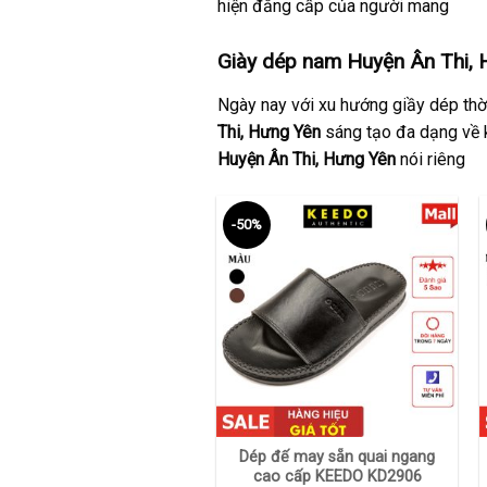
hiện đẳng cấp của người mang
Giày dép nam Huyện Ân Thi, 
Ngày nay với xu hướng giầy dép thời
Thi, Hưng Yên
sáng tạo đa dạng về 
Huyện Ân Thi,
Hưng Yên
nói riêng
-50%
+
Dép đế may sẵn quai ngang
cao cấp KEEDO KD2906