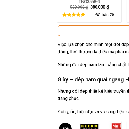
TNG3558-4
Giá
Giá
550,000
₫
380,000
₫
gốc
hiện
Đã bán
25
là:
tại
550,000 ₫.
là:
380,000 ₫.
Việc lựa chọn cho mình một đôi dép 
động, thời thượng là điều mà phái 
Những đôi dép nam làm bằng chất li
Giày – dép nam quai ngang Hu
Những đôi dép thiết kế kiểu truyền 
trang phục
Đơn giản, hiện đại và vô cùng tiện í
-50%