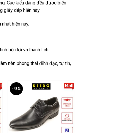
ờng. Các kiểu dáng đều được biến
g giầy dép hiện này
nhát hiện nay.
nh tiện lợi và thanh lịch
àm nên phong thái đĩnh đạc, tự tin,
-43%