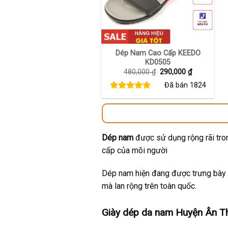
+
Dép Nam Cao Cấp KEEDO
KD0505
Giá
Giá
480,000
₫
290,000
₫
gốc
hiện
Đã bán
1824
là:
tại
480,000 ₫.
là:
290,000 ₫.
Dép nam
được sử dụng rộng rãi tron
cấp của mõi người
Dép nam hiện đang được trưng bày t
mà lan rộng trên toàn quốc.
Giày dép da nam Huyện Ân Th