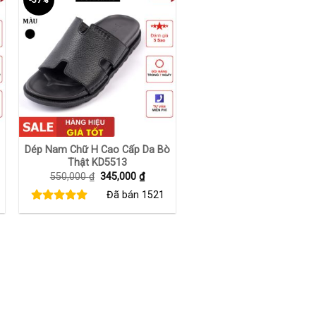
+
Dép Nam Chữ H Cao Cấp Da Bò
Thật KD5513
Giá
Giá
550,000
₫
345,000
₫
gốc
hiện
Đã bán
1521
là:
tại
550,000 ₫.
là:
00 ₫.
345,000 ₫.