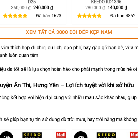
D25
KEEDO KD1396
Giá
Giá
Giá
Giá
360,000
₫
240,000
₫
280,000
₫
140,000
₫
gốc
hiện
gốc
hiện
Đã bán
1623
Đã bán
4852
là:
tại
là:
tại
360,000 ₫.
là:
280,000 ₫.
là:
240,000 ₫.
140,0
XEM TẤT CẢ 3000 ĐÔI DÉP KẸP NAM
vừa thích hợp đi chơi, du lịch, dạo phố, hay gặp gỡ bạn bè, vừa 
mạnh luôn quan tâm
ệu da tốt sẽ là lựa chọn hoàn hảo cho phái mạnh trong mùa hè oi
yện Ân Thi, Hưng Yên – Lợi ích tuyệt vời khi sở hữu
thống kết hợp với hiện đại cùng với nhiều màu sắc khác nhau, giúp
ch sẽ giúp bạn tự tin sử dụng dù trời mưa, hay trời nắng mà không
-26%
-47%