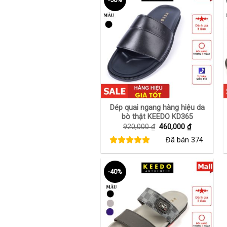
+
Dép quai ngang hàng hiệu da
bò thật KEEDO KD365
Giá
Giá
920,000
₫
460,000
₫
gốc
hiện
Đã bán
374
là:
tại
920,000 ₫.
là:
460,000 ₫.
-40%