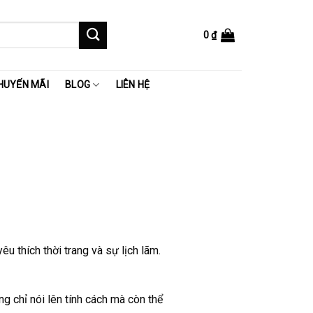
0
₫
HUYẾN MÃI
BLOG
LIÊN HỆ
 thích thời trang và sự lịch lãm.
g chỉ nói lên tính cách mà còn thể