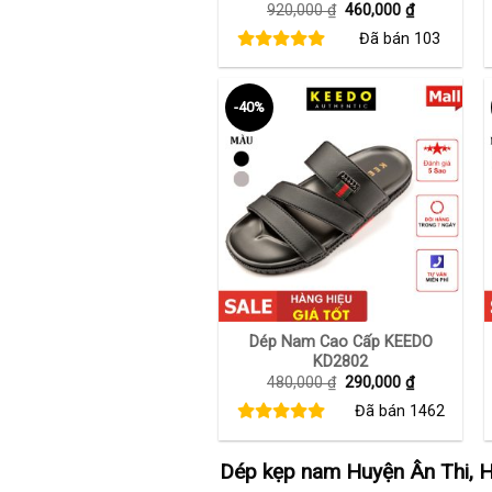
Giá
Giá
920,000
₫
460,000
₫
gốc
hiện
Đã bán
103
là:
tại
920,000 ₫.
là:
460,000 ₫.
-40%
+
Dép Nam Cao Cấp KEEDO
KD2802
Giá
Giá
480,000
₫
290,000
₫
gốc
hiện
Đã bán
1462
là:
tại
480,000 ₫.
là:
290,000 ₫.
Dép kẹp nam Huyện Ân Thi, H