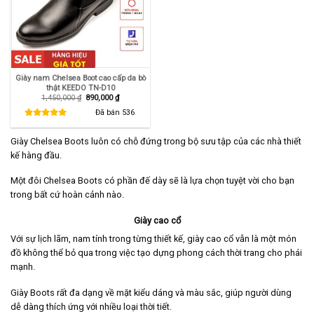
Giày nam Chelsea Boot cao cấp da bò
thật KEEDO TN-D10
Giá
Giá
1,450,000
₫
890,000
₫
gốc
hiện
là:
tại
Đã bán
536
1,450,000 ₫.
là:
890,000 ₫.
Giày Chelsea Boots luôn có chỗ đứng trong bộ sưu tập của các nhà thiết
kế hàng đầu.
Một đôi Chelsea Boots có phần đế dày sẽ là lựa chọn tuyệt vời cho bạn
trong bất cứ hoàn cảnh nào.
Giày cao cổ
Với sự lịch lãm, nam tính trong từng thiết kế, giày cao cổ vẫn là một món
đồ không thể bỏ qua trong việc tạo dựng phong cách thời trang cho phái
mạnh.
Giày Boots rất đa dạng về mặt kiểu dáng và màu sắc, giúp người dùng
dễ dàng thích ứng với nhiều loại thời tiết.