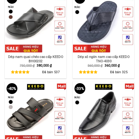
Dép nam quai chéo cao cấp KEEDO
Dép xỏ ngón nam cao cấp KEEDO
BH00202
TNO-4030
Giá
Giá
Giá
Giá
750,000
₫
380,000
₫
560,000
₫
360,000
₫
gốc
hiện
gốc
hiện
là:
tại
là:
tại
Đã bán
537
Đã bán
325
750,000 ₫.
là:
560,000 ₫.
là:
380,000 ₫.
360,000 ₫.
-40%
-33%