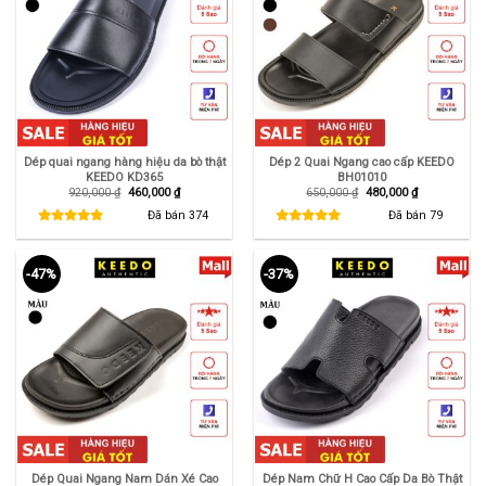
Dép quai ngang hàng hiệu da bò thật
Dép 2 Quai Ngang cao cấp KEEDO
KEEDO KD365
BH01010
Giá
Giá
Giá
Giá
920,000
₫
460,000
₫
650,000
₫
480,000
₫
gốc
hiện
gốc
hiện
là:
tại
là:
tại
Đã bán
374
Đã bán
79
920,000 ₫.
là:
650,000 ₫.
là:
460,000 ₫.
480,000 ₫.
-47%
-37%
Dép Quai Ngang Nam Dán Xé Cao
Dép Nam Chữ H Cao Cấp Da Bò Thật