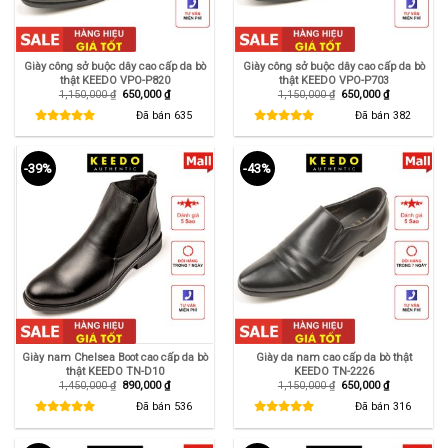
Giày công sở buộc dây cao cấp da bò
Giày công sở buộc dây cao cấp da bò
thật KEEDO VPO-P820
thật KEEDO VPO-P703
Giá
Giá
Giá
Giá
1,150,000
₫
650,000
₫
1,150,000
₫
650,000
₫
gốc
hiện
gốc
hiện
là:
tại
là:
tại
Đã bán
635
Đã bán
382
1,150,000 ₫.
là:
1,150,000 ₫.
là:
650,000 ₫.
650,000 ₫.
-39%
-43%
Giày nam Chelsea Boot cao cấp da bò
Giày da nam cao cấp da bò thật
thật KEEDO TN-D10
KEEDO TN-2226
Giá
Giá
Giá
Giá
1,450,000
₫
890,000
₫
1,150,000
₫
650,000
₫
gốc
hiện
gốc
hiện
là:
tại
là:
tại
Đã bán
536
Đã bán
316
1,450,000 ₫.
là:
1,150,000 ₫.
là:
890,000 ₫.
650,000 ₫.