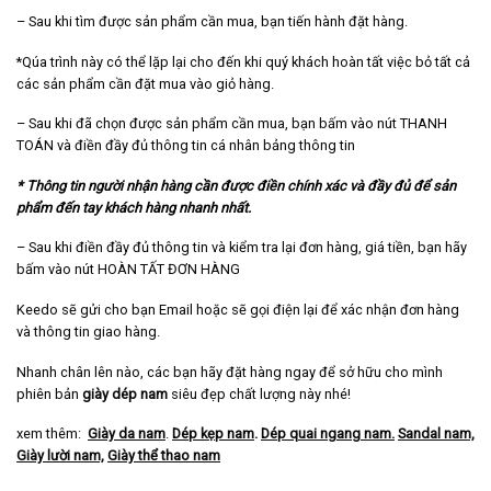
– Sau khi tìm được sản phẩm cần mua, bạn tiến hành đặt hàng.
*Qúa trình này có thể lặp lại cho đến khi quý khách hoàn tất việc bỏ tất cả
các sản phẩm cần đặt mua vào giỏ hàng.
– Sau khi đã chọn được sản phẩm cần mua, bạn bấm vào nút THANH
TOÁN và điền đầy đủ thông tin cá nhân bảng thông tin
* Thông tin người nhận hàng cần được điền chính xác và đầy đủ để sản
phẩm đến tay khách hàng nhanh nhất.
– Sau khi điền đầy đủ thông tin và kiểm tra lại đơn hàng, giá tiền, bạn hãy
bấm vào nút HOÀN TẤT ĐƠN HÀNG
Keedo sẽ gửi cho bạn Email hoặc sẽ gọi điện lại để xác nhận đơn hàng
và thông tin giao hàng.
Nhanh chân lên nào, các bạn hãy đặt hàng ngay để sở hữu cho mình
phiên bản
giày dép nam
siêu đẹp chất lượng này nhé!
xem thêm:
Giày da nam
.
Dép kẹp nam
.
Dép quai ngang nam
.
Sandal nam,
Giày lười nam,
Giày thể thao nam