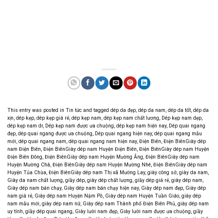
This entry was posted in
Tin tức
and tagged
dép da đẹp
,
dép da nam
,
dép da tốt
,
dép da
xịn
,
dép kẹp
,
dép kẹp giá rẻ
,
dép kẹp nam
,
dép kẹp nam chất lương
,
Dép kẹp nam dẹp
,
dép kẹp nam dr
,
Dép kẹp nam được ưa chuộng
,
dép kẹp nam hiện nay
,
Dép quai ngang
đẹp
,
dép quai ngang được ưa chuộng
,
Dép quai ngang hiện nay
,
dép quai ngang mẫu
mới
,
dép quai ngang nam
,
dép quai ngang nam hiện nay
,
Điện Biên
,
Điện BiênGiày dép
nam Điện Biên
,
Điện BiênGiày dép nam Huyện Điện Biên
,
Điện BiênGiày dép nam Huyện
Điện Biên Đông
,
Điện BiênGiày dép nam Huyện Mường Ẳng
,
Điện BiênGiày dép nam
Huyện Mường Chà
,
Điện BiênGiày dép nam Huyện Mường Nhé
,
Điện BiênGiày dép nam
Huyện Tủa Chùa
,
Điện BiênGiày dép nam Thị xã Mường Lay
,
giày công sở
,
giày da nam
,
Giày da nam chất lượng
,
giầy dép
,
giày dép chất lượng
,
giầy dép giá rẻ
,
giày dép nam
,
Giày dép nam bán chạy
,
Giày dép nam bán chạy hiện nay
,
Giày dép nam đẹp
,
Giày dép
nam giá rẻ
,
Giày dép nam Huyện Nậm Pồ
,
Giày dép nam Huyện Tuần Giáo
,
giày dép
nam mẫu mới
,
giày dép nam nữ
,
Giày dép nam Thành phố Điện Biên Phủ
,
giày dép nam
uy tính
,
giầy dép quai ngang
,
Giày lười nam đẹp
,
Giày lười nam được ưa chuộng
,
giầy