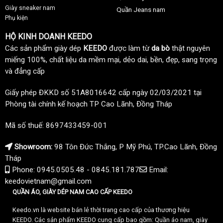
Giày sneaker nam
Quần Jeans nam
Phụ kiện
HỘ KINH DOANH KEEDO
Các sản phẩm giày dép
KEEDO
được làm từ
da bò
thật nguyên
miếng 100%, chất liệu da mềm mại, dẻo dai, bền, đẹp, sang trọng
và đẳng cấp
Giấy phép ĐKKD số 51A8016642 cấp ngày 02/03/2021 tại
Phòng tài chính kế hoạch TP Cao Lãnh, Đồng Tháp
Mã số thuế: 8697433459-001
Showroom:
98 Tôn Đức Thắng, P Mỹ Phú, TP.Cao Lãnh, Đồng
Tháp
Phone: 0945.0505.48 - 0845.181.787
Email:
keedovietnam@gmail.com
QUẦN ÁO, GIÀY DÉP NAM CAO CẤP KEEDO
Keedo.vn là website bán lẻ thời trang cao cấp của thương hiệu
KEEDO. Các sản phẩm KEEDO cung cấp bao gồm: Quần áo nam, giày