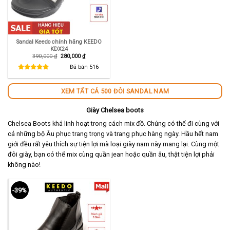
Sandal Keedo chính hãng KEEDO
KDX24
Giá
Giá
390,000
₫
280,000
₫
gốc
hiện
là:
tại
Đã bán
516
390,000 ₫.
là:
280,000 ₫.
XEM TẤT CẢ 500 ĐÔI SANDAL NAM
Giày Chelsea boots
Chelsea Boots khá linh hoạt trong cách mix đồ. Chúng có thể đi cùng với
cả những bộ Âu phục trang trọng và trang phục hàng ngày. Hầu hết nam
giới đều rất yêu thích sự tiện lợi mà loại giày nam này mang lại. Cùng một
đôi giày, bạn có thể mix cùng quần jean hoặc quần âu, thật tiện lợi phải
không nào!
-39%