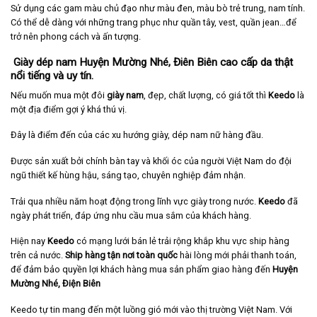
Sử dụng các gam màu chủ đạo như màu đen, màu bò trẻ trung, nam tính.
Có thể dễ dàng với những trang phục như quần tây, vest, quần jean…để
trở nên phong cách và ấn tượng.
Giày dép nam Huyện Mường Nhé, Điên Biên cao cấp da thật
nổi tiếng và uy tín.
Nếu muốn mua một đôi
giày nam
, đẹp, chất lượng, có giá tốt thì
Keedo
là
một địa điểm gợi ý khá thú vị.
Đây là điểm đến của các xu hướng giày, dép nam nữ hàng đầu.
Được sản xuất bởi chính bàn tay và khối óc của người Việt Nam do đội
ngũ thiết kế hùng hậu, sáng tạo, chuyên nghiệp đảm nhận.
Trải qua nhiều năm hoạt động trong lĩnh vực giày trong nước.
Keedo
đã
ngày phát triển, đáp ứng nhu cầu mua sắm của khách hàng.
Hiện nay
Keedo
có mạng lưới bán lẻ trải rộng khắp khu vực ship hàng
trên cả nước.
Ship hàng tận nơi toàn quốc
hài lòng mới phải thanh toán,
để đảm bảo quyền lợi khách hàng mua sản phẩm giao hàng đến
Huyện
Mường Nhé, Điện Biên
Keedo tự tin mang đến một luồng gió mới vào thị trường Việt Nam. Với