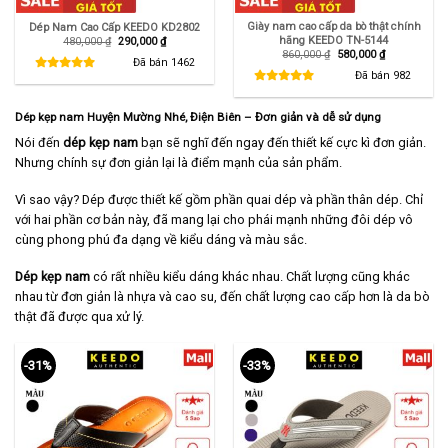
Giày nam cao cấp da bò thật chính
Dép Nam Cao Cấp KEEDO KD2802
hãng KEEDO TN-5144
Giá
Giá
480,000
₫
290,000
₫
gốc
hiện
Giá
Giá
860,000
₫
580,000
₫
là:
tại
Đã bán
1462
gốc
hiện
480,000 ₫.
là:
là:
tại
Đã bán
982
290,000 ₫.
860,000 ₫.
là:
580,000 ₫.
Dép kẹp nam Huyện Mường Nhé, Điện Biên
– Đơn giản và dễ sử dụng
Nói đến
dép kẹp nam
bạn sẽ nghĩ đến ngay đến thiết kế cực kì đơn giản.
Nhưng chính sự đơn giản lại là điểm mạnh của sản phẩm.
Vì sao vậy? Dép được thiết kế gồm phần quai dép và phần thân dép. Chỉ
với hai phần cơ bản này, đã mang lại cho phái mạnh những đôi dép vô
cùng phong phú đa dạng về kiểu dáng và màu sắc.
Dép kẹp nam
có rất nhiều kiểu dáng khác nhau. Chất lượng cũng khác
nhau từ đơn giản là nhựa và cao su, đến chất lượng cao cấp hơn là da bò
thật đã được qua xử lý.
-31%
-33%