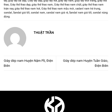
tây
,
giầy tây da đẹp
,
Giày tây đẹp
,
giầy tây hot
,
giày tây nam
,
giầy tây thời trang
,
giày thể
thao
,
Giày thể thao đẹp
,
giày thể thao nam
,
Giày thể thao nam chất
,
giày thể thao nam
hiện nay
,
giày thể thao nam hot
,
Giày thể thao nam mẫu mới
,
sadanl nam trẻ trung
,
sandal
,
Sandal giá tốt
,
sandal nam
,
sandal nam giá rẻ
,
Sandal nam giá tốt
,
sandal năng
động
.
THUẬT TRẦN
Giày dép nam Huyện Nậm Pồ, Điện
Giày dép nam Huyện Tuần Giáo,
Biên
Điện Biên