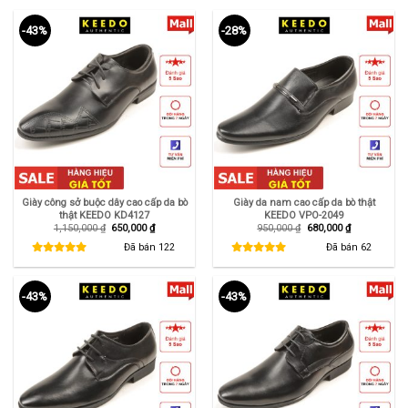
-43%
-28%
Giày công sở buộc dây cao cấp da bò
Giày da nam cao cấp da bò thật
thật KEEDO KD4127
KEEDO VPO-2049
Giá
Giá
Giá
Giá
1,150,000
₫
650,000
₫
950,000
₫
680,000
₫
gốc
hiện
gốc
hiện
là:
tại
là:
tại
Đã bán
122
Đã bán
62
1,150,000 ₫.
là:
950,000 ₫.
là:
650,000 ₫.
680,000 ₫.
-43%
-43%