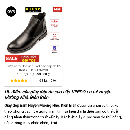
-39%
Giày nam Chelsea Boot cao cấp da bò
thật KEEDO TN-D10
Giá
Giá
1,450,000
₫
890,000
₫
gốc
hiện
là:
tại
Đã bán
536
1,450,000 ₫.
là:
890,000 ₫.
Ưu điểm của giày dép da cao cấp KEEDO có tại Huyện
Mường Nhé, Điện Biên
Giày dép nam Huyện Mường Nhé, Điện Biên
được lựa chọn và thiết kế
theo phong cách trẻ trung, nam tính và hiện đại là điều bạn có thể dễ
dàng nhận thấy trong thiết kế này. Đặc biệt giày được may đo thủ công,
nên đường may chắc chắn, tỉ mỉ.