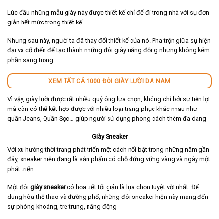
Lúc đầu những mẫu giày này được thiết kế chỉ để đi trong nhà với sự đơn
giản hết mức trong thiết kế.
Nhưng sau này, người ta đã thay đổi thiết kế của nó. Pha trộn giữa sự hiện
đại và cổ điển để tạo thành những đôi giày năng động nhưng không kém
phần sang trọng
XEM TẤT CẢ 1000 ĐÔI GIÀY LƯỜI DA NAM
Vì vậy, giày lười được rất nhiều quý ông lựa chọn, không chỉ bởi sự tiện lợi
mà còn có thể kết hợp được với nhiều loại trang phục khác nhau như
quần Jeans, Quần Sọc… giúp người sử dụng phong cách thêm đa dạng
Giày Sneaker
Với xu hướng thời trang phát triển một cách nổi bật trong những năm gần
đây, sneaker hiện đang là sản phẩm có chỗ đứng vững vàng và ngày một
phát triển
Một đôi
giày sneaker
có họa tiết tối giản là lựa chọn tuyệt vời nhất. Để
dung hòa thể thao và đường phố, những đôi sneaker hiện này mang đến
sự phóng khoáng, trẻ trung, năng động