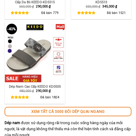
Cấp Da Bò KEEDO-KD5515
KD5513
Giá
Giá
Giá
Giá
550,000
₫
290,000
₫
550,000
₫
345,000
₫
gốc
hiện
gốc
hiện
là:
tại
là:
tại
Đã bán
779
Đã bán
1521
550,000 ₫.
là:
550,000 ₫.
là:
290,000 ₫.
345,000 ₫.
-40%
Dép Nam Cao Cấp KEEDO KD0505
Giá
Giá
480,000
₫
290,000
₫
gốc
hiện
là:
tại
Đã bán
1824
480,000 ₫.
là:
290,000 ₫.
XEM TẤT CẢ 5000 ĐÔI DÉP QUAI NGANG
Dép nam
được sử dụng rộng rãi trong cuộc sống hàng ngày của mỗi
người, là vật dụng không thể thiếu mà còn thể hiện tính cách và đẳng cấp
của mõi người