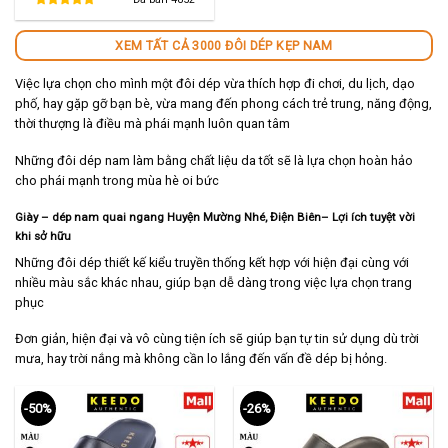
280,000 ₫.
là:
140,000 ₫.
XEM TẤT CẢ 3000 ĐÔI DÉP KẸP NAM
Việc lựa chọn cho mình một đôi dép vừa thích hợp đi chơi, du lịch, dạo
phố, hay gặp gỡ bạn bè, vừa mang đến phong cách trẻ trung, năng động,
thời thượng là điều mà phái mạnh luôn quan tâm
Những đôi dép nam làm bằng chất liệu da tốt sẽ là lựa chọn hoàn hảo
cho phái mạnh trong mùa hè oi bức
Giày – dép nam quai ngang Huyện Mường Nhé, Điện Biên
– Lợi ích tuyệt vời
khi sở hữu
Những đôi dép thiết kế kiểu truyền thống kết hợp với hiện đại cùng với
nhiều màu sắc khác nhau, giúp bạn dễ dàng trong việc lựa chọn trang
phục
Đơn giản, hiện đại và vô cùng tiện ích sẽ giúp bạn tự tin sử dụng dù trời
mưa, hay trời nắng mà không cần lo lắng đến vấn đề dép bị hỏng.
-50%
-26%