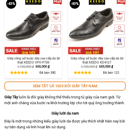
-43%
-43%
Giày công sở buộc dây cao cấp da bò
Giày công sở buộc dây cao cấp da bò
thật KEEDO VPO-P703
thật KEEDO KD4127
Giá
Giá
Giá
Giá
1,150,000
₫
650,000
₫
1,150,000
₫
650,000
₫
gốc
hiện
gốc
hiện
là:
tại
là:
tại
Đã bán
382
Đã bán
122
1,150,000 ₫.
là:
1,150,000 ₫.
là:
650,000 ₫.
650,000 ₫.
XEM TẤT CẢ 1000 ĐÔI GIÀY TÂY NAM
Giày Tây
luôn là đôi giày không thể thiếu trong tủ giày của nam giới. Từ
một anh chàng vừa bước ra khỏi trường lớp cho tới quý ông trưởng thành.
Giày lười da nam
Đây là một trong những kiểu giày lười da được yêu thích nhất hiện nay bởi
sự tiện dụng và linh hoạt khi sử dụng.