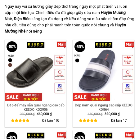
Ngày nay với xu hướng giầy dép thời trang ngày một phát triển và luôn
cập nhật liên tục. Chính điều đó đã giúp giầy dép nam
Huyện Mường
Nhé, Điện Biên
sáng tạo đa dạng về kiểu dáng và màu sắc nhầm đáp ứng
nhu cầu tiêu dùng cho phái mạnh trên toàn quốc nói chung và
Huyện
Mường Nhé
nói riêng
-50%
-33%
Dép đế may sẵn quai ngang cao cấp
Dép nam quai ngang cao cấp KEEDO
KEEDO KD2906
KD864
Giá
Giá
Giá
Giá
920,000
₫
460,000
₫
480,000
₫
320,000
₫
gốc
hiện
gốc
hiện
là:
tại
là:
tại
Đã bán
103
Đã bán
17
920,000 ₫.
là:
480,000 ₫.
là:
460,000 ₫.
320,000 ₫.
-49%
-36%