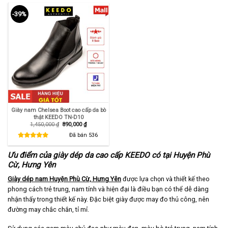
-39%
Giày nam Chelsea Boot cao cấp da bò
thật KEEDO TN-D10
Giá
Giá
1,450,000
₫
890,000
₫
gốc
hiện
là:
tại
Đã bán
536
1,450,000 ₫.
là:
890,000 ₫.
Ưu điểm của giày dép da cao cấp KEEDO có tại Huyện Phù
Cừ, Hưng Yên
Giày dép nam Huyện Phù Cừ, Hưng Yên
được lựa chọn và thiết kế theo
phong cách trẻ trung, nam tính và hiện đại là điều bạn có thể dễ dàng
nhận thấy trong thiết kế này. Đặc biệt giày được may đo thủ công, nên
đường may chắc chắn, tỉ mỉ.