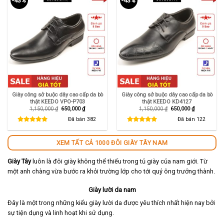
-43%
-43%
Giày công sở buộc dây cao cấp da bò
Giày công sở buộc dây cao cấp da bò
thật KEEDO VPO-P703
thật KEEDO KD4127
Giá
Giá
Giá
Giá
1,150,000
₫
650,000
₫
1,150,000
₫
650,000
₫
gốc
hiện
gốc
hiện
là:
tại
là:
tại
Đã bán
382
Đã bán
122
1,150,000 ₫.
là:
1,150,000 ₫.
là:
650,000 ₫.
650,000 ₫.
XEM TẤT CẢ 1000 ĐÔI GIÀY TÂY NAM
Giày Tây
luôn là đôi giày không thể thiếu trong tủ giày của nam giới. Từ
một anh chàng vừa bước ra khỏi trường lớp cho tới quý ông trưởng thành.
Giày lười da nam
Đây là một trong những kiểu giày lười da được yêu thích nhất hiện nay bởi
sự tiện dụng và linh hoạt khi sử dụng.