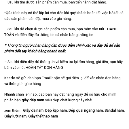
– Sau khi tìm được sản phẩm cần mua, bạn tiến hành đặt hàng.
*Qúa trình này có thể lặp lại cho đến khi quý khách hoàn tất việc bỏ tất cả
các sản phẩm cần đặt mua vào giỏ hàng.
– Sau khi đã chọn được sản phẩm cần mua, bạn bấm vào nút THANH
TOÁN và điền đầy đủ thông tin cá nhân bảng thông tin
* Thông tin người nhận hàng cần được điền chính xác và đầy đủ để sản
phẩm đến tay khách hàng nhanh nhất.
– Sau khi điền đầy đủ thông tin và kiểm tra lại đơn hàng, giá tiền, bạn hãy
bấm vào nút HOÀN TẤT ĐƠN HÀNG
Keedo sẽ gửi cho bạn Email hoặc sẽ gọi điện lại để xác nhận đơn hàng
và thông tin giao hàng.
Nhanh chân lên nào, các bạn hãy đặt hàng ngay để sở hữu cho mình
phiên bản
giày dép nam
siêu đẹp chất lượng này nhé!
xem thêm:
Giày da nam
.
Dép kẹp nam
.
Dép quai ngang nam
.
Sandal nam,
Giày lười nam,
Giày thể thao nam