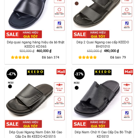
Dép quai ngang hàng hiệu da bò thật
Dép 2 Quai Ngang cao cấp KEEDO
KEEDO KD365
BH01010
Giá
Giá
Giá
Giá
920,000
₫
460,000
₫
650,000
₫
480,000
₫
gốc
hiện
gốc
hiện
là:
tại
là:
tại
Đã bán
374
Đã bán
79
920,000 ₫.
là:
650,000 ₫.
là:
460,000 ₫.
480,000 ₫.
-47%
-37%
Dép Quai Ngang Nam Dán Xé Cao
Dép Nam Chữ H Cao Cấp Da Bò Thật
Cấp Da Bò KEEDO-KD5515
KD5513