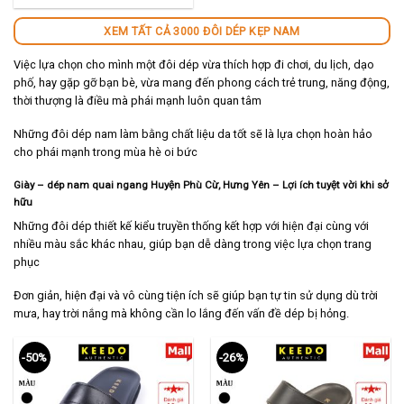
140,000 ₫.
XEM TẤT CẢ 3000 ĐÔI DÉP KẸP NAM
Việc lựa chọn cho mình một đôi dép vừa thích hợp đi chơi, du lịch, dạo
phố, hay gặp gỡ bạn bè, vừa mang đến phong cách trẻ trung, năng động,
thời thượng là điều mà phái mạnh luôn quan tâm
Những đôi dép nam làm bằng chất liệu da tốt sẽ là lựa chọn hoàn hảo
cho phái mạnh trong mùa hè oi bức
Giày – dép nam quai ngang Huyện Phù Cừ, Hưng Yên – Lợi ích tuyệt vời khi sở
hữu
Những đôi dép thiết kế kiểu truyền thống kết hợp với hiện đại cùng với
nhiều màu sắc khác nhau, giúp bạn dễ dàng trong việc lựa chọn trang
phục
Đơn giản, hiện đại và vô cùng tiện ích sẽ giúp bạn tự tin sử dụng dù trời
mưa, hay trời nắng mà không cần lo lắng đến vấn đề dép bị hỏng.
-50%
-26%