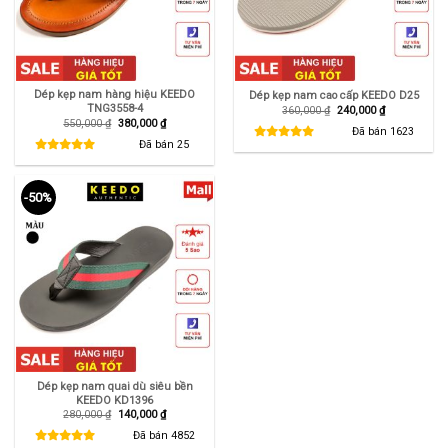
Dép kẹp nam hàng hiệu KEEDO
Dép kẹp nam cao cấp KEEDO D25
TNG3558-4
Giá
Giá
360,000
₫
240,000
₫
gốc
hiện
Giá
Giá
550,000
₫
380,000
₫
là:
tại
Đã bán
1623
gốc
hiện
360,000 ₫.
là:
là:
tại
Đã bán
25
240,000 ₫.
550,000 ₫.
là:
380,000 ₫.
-50%
Dép kẹp nam quai dù siêu bền
KEEDO KD1396
Giá
Giá
280,000
₫
140,000
₫
gốc
hiện
là:
tại
Đã bán
4852
280,000 ₫.
là: