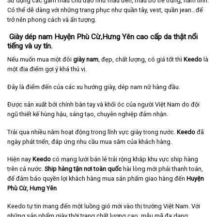
Sử dụng các gam màu chủ đạo như màu đen, màu bò trẻ trung, nam tính.
Có thể dễ dàng với những trang phục như quần tây, vest, quần jean…để
trở nên phong cách và ấn tượng.
Giày dép nam Huyện Phù Cừ,Hưng Yên cao cấp da thật nổi
tiếng và uy tín.
Nếu muốn mua một đôi
giày nam
, đẹp, chất lượng, có giá tốt thì
Keedo
là
một địa điểm gợi ý khá thú vị.
Đây là điểm đến của các xu hướng giày, dép nam nữ hàng đầu.
Được sản xuất bởi chính bàn tay và khối óc của người Việt Nam do đội
ngũ thiết kế hùng hậu, sáng tạo, chuyên nghiệp đảm nhận.
Trải qua nhiều năm hoạt động trong lĩnh vực giày trong nước.
Keedo
đã
ngày phát triển, đáp ứng nhu cầu mua sắm của khách hàng.
Hiện nay
Keedo
có mạng lưới bán lẻ trải rộng khắp khu vực ship hàng
trên cả nước.
Ship hàng tận nơi toàn quốc
hài lòng mới phải thanh toán,
để đảm bảo quyền lợi khách hàng mua sản phẩm giao hàng đến
Huyện
Phù Cừ, Hưng Yên
Keedo tự tin mang đến một luồng gió mới vào thị trường Việt Nam. Với
những sản phẩm giày thời trang chất lượng cao, mẫu mã đa dạng.