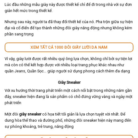
Lúc đầu những mẫu giày này được thiết kế chỉ để đi trong nhà với sự đơn
giản hết mức trong thiết kế.
Nhưng sau này, người ta đã thay đổi thiết kế của nó. Pha trộn giữa sự hiện
đại và cổ điển để tạo thành những đôi giày năng động nhưng không kém
phần sang trọng
XEM TẤT CẢ 1000 ĐÔI GIÀY LƯỜI DA NAM
Vì vậy, giày lười được rất nhiều quý ông lựa chọn, không chỉ bởi sự tiện lợi
mà còn có thể kết hợp được với nhiều loại trang phục khác nhau như
quần Jeans, Quần Sọc… giúp người sử dụng phong cách thêm đa dạng
Giày Sneaker
Với xu hướng thời trang phát triển một cách nổi bật trong những năm gần
đây, sneaker hiện đang là sản phẩm có chỗ đứng vững vàng và ngày một
phát triển
Một đôi
giày sneaker
có họa tiết tối giản là lựa chọn tuyệt vời nhất. Để
dung hòa thể thao và đường phố, những đôi sneaker hiện này mang đến
sự phóng khoáng, trẻ trung, năng động