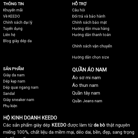
THÔNG TIN
HỖ TRỢ
Khuyến mãi
C
âu hỏi
Về KEEDO
Đổi trả và bảo hành
Chính sách đại lý
Chính sách bảo mật
Tuyển dụng
Hướng dẫn mua hàng
Liên hệ
Hướng dẫn thanh toán
Blog giày dép da
Chính sách vận chuyển
Hướng dẫn chọn size
SẢN PHẨM
QUẦN ÁO NAM
Giày da nam
Áo sơ mi nam
Dép kẹp nam
Áo thun nam
Dép quai ngang nam
Quần tây nam
Sandal
Giày sneaker nam
Quần Jeans nam
Phụ kiện
HỘ KINH DOANH KEEDO
Các sản phẩm giày dép
KEEDO
được làm từ
da bò
thật nguyên
miếng 100%, chất liệu da mềm mại, dẻo dai, bền, đẹp, sang trọng