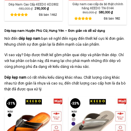
Giày nam cao cấp da bò thật chính
Dép Nam Cao Cấp KEEDO KD2802
hãng KEEDO TN-5144
Giá
Giá
480,000
₫
290,000
₫
gốc
hiện
Giá
Giá
860,000
₫
580,000
₫
là:
tại
Đã bán
1462
gốc
hiện
480,000 ₫.
là:
là:
tại
Đã bán
982
290,000 ₫.
860,000 ₫.
là:
580,000 ₫.
Dép kẹp nam Huyện Phù Cừ, Hưng Yên – Đơn giản và dễ sử dụng
Nói đến
dép kẹp nam
bạn sẽ nghĩ đến ngay đến thiết kế cực kì đơn giản.
Nhưng chính sự đơn giản lại là điểm mạnh của sản phẩm.
Vì sao vậy? Dép được thiết kế gồm phần quai dép và phần thân dép. Chỉ
với hai phần cơ bản này, đã mang lại cho phái mạnh những đôi dép vô
cùng phong phú đa dạng về kiểu dáng và màu sắc.
Dép kẹp nam
có rất nhiều kiểu dáng khác nhau. Chất lượng cũng khác
nhau từ đơn giản là nhựa và cao su, đến chất lượng cao cấp hơn là da bò
thật đã được qua xử lý.
-31%
-33%