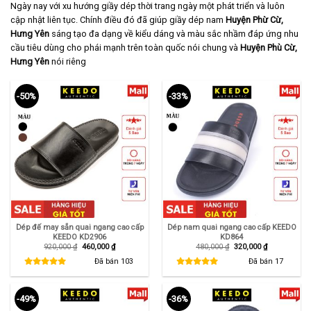
Ngày nay với xu hướng giầy dép thời trang ngày một phát triển và luôn
cập nhật liên tục. Chính điều đó đã giúp giầy dép nam
Huyện Phừ Cừ,
Hưng Yên
sáng tạo đa dạng về kiểu dáng và màu sắc nhầm đáp ứng nhu
cầu tiêu dùng cho phái mạnh trên toàn quốc nói chung và
Huyện Phù Cừ,
Hưng Yên
nói riêng
-50%
-33%
Dép đế may sẵn quai ngang cao cấp
Dép nam quai ngang cao cấp KEEDO
KEEDO KD2906
KD864
Giá
Giá
Giá
Giá
920,000
₫
460,000
₫
480,000
₫
320,000
₫
gốc
hiện
gốc
hiện
là:
tại
là:
tại
Đã bán
103
Đã bán
17
920,000 ₫.
là:
480,000 ₫.
là:
460,000 ₫.
320,000 ₫.
-49%
-36%