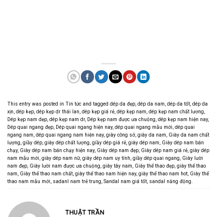
This entry was posted in
Tin tức
and tagged
dép da đẹp
,
dép da nam
,
dép da tốt
,
dép da
xịn
,
dép kẹp
,
dép kẹp dr thái lan
,
dép kẹp giá rẻ
,
dép kẹp nam
,
dép kẹp nam chất lương
,
Dép kẹp nam dẹp
,
dép kẹp nam dr
,
Dép kẹp nam được ưa chuộng
,
dép kẹp nam hiện nay
,
Dép quai ngang đẹp
,
Dép quai ngang hiện nay
,
dép quai ngang mẫu mới
,
dép quai
ngang nam
,
dép quai ngang nam hiện nay
,
giày công sở
,
giày da nam
,
Giày da nam chất
lượng
,
giầy dép
,
giày dép chất lượng
,
giầy dép giá rẻ
,
giày dép nam
,
Giày dép nam bán
chạy
,
Giày dép nam bán chạy hiện nay
,
Giày dép nam đẹp
,
Giày dép nam giá rẻ
,
giày dép
nam mẫu mới
,
giày dép nam nữ
,
giày dép nam uy tính
,
giầy dép quai ngang
,
Giày lười
nam đẹp
,
Giày lười nam được ưa chuộng
,
giày tây nam
,
Giày thể thao đẹp
,
giày thể thao
nam
,
Giày thể thao nam chất
,
giày thể thao nam hiện nay
,
giày thể thao nam hot
,
Giày thể
thao nam mẫu mới
,
sadanl nam trẻ trung
,
Sandal nam giá tốt
,
sandal năng động
.
THUẬT TRẦN