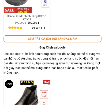
Sandal Keedo chính hãng KEEDO
KDX24
Giá
Giá
390,000
₫
280,000
₫
gốc
hiện
là:
tại
Đã bán
516
390,000 ₫.
là:
280,000 ₫.
XEM TẤT CẢ 500 ĐÔI SANDAL NAM
Giày Chelsea boots
Chelsea Boots khá linh hoạt trong cách mix đồ. Chúng có thể đi cùng với
cả những bộ Âu phục trang trọng và trang phục hàng ngày. Hầu hết nam
giới đều rất yêu thích sự tiện lợi mà loại giày nam này mang lại. Cùng một
đôi giày, bạn có thể mix cùng quần jean hoặc quần âu, thật tiện lợi phải
không nào!
-39%