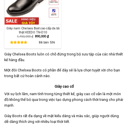
Giày nam Chelsea Boot cao cấp da bò
thật KEEDO TN-D10
Giá
Giá
1,450,000
₫
890,000
₫
gốc
hiện
là:
tại
Đã bán
536
1,450,000 ₫.
là:
890,000 ₫.
Giày Chelsea Boots luôn có chỗ đứng trong bộ sưu tập của các nhà thiết
kế hàng đầu.
Một đôi Chelsea Boots có phần đế dày sẽ là lựa chọn tuyệt vời cho bạn
trong bất cứ hoàn cảnh nào.
Giày cao cổ
Với sự lịch lãm, nam tính trong từng thiết kế, giày cao cổ vẫn là một món
đồ không thể bỏ qua trong việc tạo dựng phong cách thời trang cho phái
mạnh.
Giày Boots rất đa dạng về mặt kiểu dáng và màu sắc, giúp người dùng
dễ dàng thích ứng với nhiều loại thời tiết.