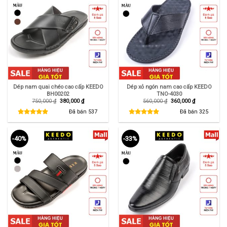
Dép nam quai chéo cao cấp KEEDO
Dép xỏ ngón nam cao cấp KEEDO
BH00202
TNO-4030
Giá
Giá
Giá
Giá
750,000
₫
380,000
₫
560,000
₫
360,000
₫
gốc
hiện
gốc
hiện
là:
tại
là:
tại
Đã bán
537
Đã bán
325
750,000 ₫.
là:
560,000 ₫.
là:
380,000 ₫.
360,000 ₫.
-40%
-33%