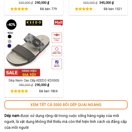
Giá
Giá
Giá
Giá
550,000
₫
290,000
₫
550,000
₫
345,000
₫
gốc
hiện
gốc
hiện
là:
tại
là:
tại
Đã bán
779
Đã bán
1521
550,000 ₫.
là:
550,000 ₫.
là:
290,000 ₫.
345,000 ₫.
-40%
Dép Nam Cao Cấp KEEDO KD0505
Giá
Giá
480,000
₫
290,000
₫
gốc
hiện
là:
tại
Đã bán
1824
480,000 ₫.
là:
290,000 ₫.
XEM TẤT CẢ 5000 ĐÔI DÉP QUAI NGANG
Dép nam
được sử dụng rộng rãi trong cuộc sống hàng ngày của mỗi
người, là vật dụng không thể thiếu mà còn thể hiện tính cách và đẳng cấp
của mõi người