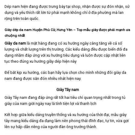
Dép nam hiện đang được trưng bày tại shop, nhận được sự đón nhận, sử
dụng và yêu thích rất lớn từ phái mạnh không chỉ ở địa phường mà lan
rộng trên toàn quốc.
Giày dép da nam Huyện Phù Cừ, Hưng Yên
– Top mẫu giày được phái mạnh ưa
chuộng nhất
Giày da nam
là mặt hàng đang có xu hướng ngày càng tăng về cả số
lượng và chất lượng trên thị trường. Các kiểu dáng đều được biến đổi đa
dạng nhầm đáp ứng với xu hướng tiêu dụng và luôn được cập nhật liên
tục theo đúng xu hướng giầy dép hiện này
Để bắt kịp xu hướng, các bạn hãy lựa chọn cho mình những đôi giày da
nam đang được săn đón nhiều nhát hiện nay.
Giày Tây nam
Giày Tây nam
đang đáp ứng rất tốt hai tiêu chí quan trọng nhất trong tủ
giày của nam giới ngày nay là tính tiện lợi và thanh lịch
Kết hơp giữa kiểu dáng truyền thống và xu hướng của thời đại, mẫu giày
tây mang kiểu dáng đa đạng làm nên phong thái đĩnh đạc, tự tin, vừa gợi
lên sự hấp dẫn riêng của người đàn ông trưởng thành.