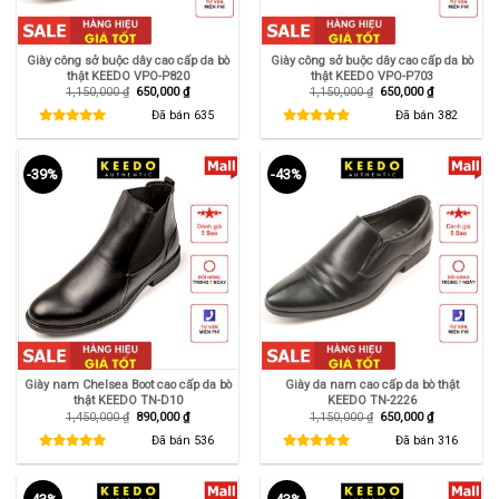
Giày công sở buộc dây cao cấp da bò
Giày công sở buộc dây cao cấp da bò
thật KEEDO VPO-P820
thật KEEDO VPO-P703
Giá
Giá
Giá
Giá
1,150,000
₫
650,000
₫
1,150,000
₫
650,000
₫
gốc
hiện
gốc
hiện
là:
tại
là:
tại
Đã bán
635
Đã bán
382
1,150,000 ₫.
là:
1,150,000 ₫.
là:
650,000 ₫.
650,000 ₫.
-39%
-43%
Giày nam Chelsea Boot cao cấp da bò
Giày da nam cao cấp da bò thật
thật KEEDO TN-D10
KEEDO TN-2226
Giá
Giá
Giá
Giá
1,450,000
₫
890,000
₫
1,150,000
₫
650,000
₫
gốc
hiện
gốc
hiện
là:
tại
là:
tại
Đã bán
536
Đã bán
316
1,450,000 ₫.
là:
1,150,000 ₫.
là:
890,000 ₫.
650,000 ₫.