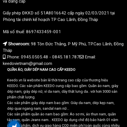
và đẳng cấp
Giấy phép ĐKKD số 51A8016642 cấp ngày 02/03/2021 tại
Phòng tài chính kế hoạch TP Cao Lãnh, Đồng Tháp
Mã số thuế: 8697433459-001
Showroom:
98 Tôn Đức Thắng, P Mỹ Phú, TP.Cao Lãnh, Đồng
Tháp
Phone: 0945.0505.48 - 0845.181.787
Email:
keedovietnam@gmail.com
QUẦN ÁO, GIÀY DÉP NAM CAO CẤP KEEDO
Keedo.vn là website bán lẻ thời trang cao cấp của thương hiệu
KEEDO. Các sản phẩm KEEDO cung cấp bao gồm: Quần áo nam, giày
dép nam, giày dép nữ, ví da nam, dây thắt lưng da.. với hơn 3000 sản
phẩm chất lượng.
Các sản phẩm giày dép nam bao gồm: Giày da nam, dép kẹp nam,
dép quai ngang nam, sandal nam nữ...
Các sản phẩm quần áo nam bao gồm: Áo sơ mi, áo thun nam, quần
tây nam, quần Jeans nam... KEEDO áp dụng chế độ bảo hành 01 năm
cho sản phẩm, dịch vụ giao hàng COD miễn phí toàn quốc cùng nhiều