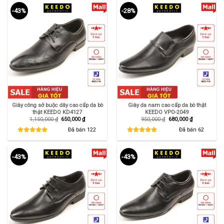
-43%
-28%
Giày công sở buộc dây cao cấp da bò
Giày da nam cao cấp da bò thật
thật KEEDO KD4127
KEEDO VPO-2049
Giá
Giá
Giá
Giá
1,150,000
₫
650,000
₫
950,000
₫
680,000
₫
gốc
hiện
gốc
hiện
là:
tại
là:
tại
Đã bán
122
Đã bán
62
1,150,000 ₫.
là:
950,000 ₫.
là:
650,000 ₫.
680,000 ₫.
-43%
-43%