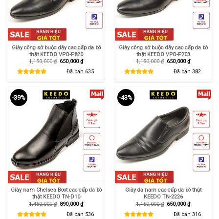
Giày công sở buộc dây cao cấp da bò
Giày công sở buộc dây cao cấp da bò
thật KEEDO VPO-P820
thật KEEDO VPO-P703
Giá
Giá
Giá
Giá
1,150,000
₫
650,000
₫
1,150,000
₫
650,000
₫
gốc
hiện
gốc
hiện
là:
tại
là:
tại
Đã bán
635
Đã bán
382
1,150,000 ₫.
là:
1,150,000 ₫.
là:
650,000 ₫.
650,000 ₫.
-39%
-43%
Giày nam Chelsea Boot cao cấp da bò
Giày da nam cao cấp da bò thật
thật KEEDO TN-D10
KEEDO TN-2226
Giá
Giá
Giá
Giá
1,450,000
₫
890,000
₫
1,150,000
₫
650,000
₫
gốc
hiện
gốc
hiện
là:
tại
là:
tại
Đã bán
536
Đã bán
316
1,450,000 ₫.
là:
1,150,000 ₫.
là: