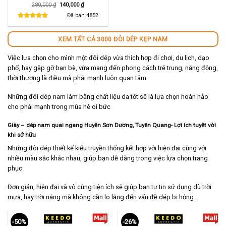
Giá
Giá
280,000
₫
140,000
₫
gốc
hiện
là:
tại
Đã bán
4852
280,000 ₫.
là:
140,000 ₫.
XEM TẤT CẢ 3000 ĐÔI DÉP KẸP NAM
Việc lựa chọn cho mình một đôi dép vừa thích hợp đi chơi, du lịch, dạo
phố, hay gặp gỡ bạn bè, vừa mang đến phong cách trẻ trung, năng động,
thời thượng là điều mà phái mạnh luôn quan tâm
Những đôi dép nam làm bằng chất liệu da tốt sẽ là lựa chọn hoàn hảo
cho phái mạnh trong mùa hè oi bức
Giày – dép nam quai ngang Huyện Sơn Dương, Tuyên Quang- Lợi ích tuyệt vời
khi sở hữu
Những đôi dép thiết kế kiểu truyền thống kết hợp với hiện đại cùng với
nhiều màu sắc khác nhau, giúp bạn dễ dàng trong việc lựa chọn trang
phục
Đơn giản, hiện đại và vô cùng tiện ích sẽ giúp bạn tự tin sử dụng dù trời
mưa, hay trời nắng mà không cần lo lắng đến vấn đề dép bị hỏng.
-50%
-26%