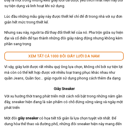
Đây là một trong những kiểu giày lười da được yêu thích nhất hiện nay bởi
sự tiện dụng và linh hoạt khi sử dụng.
Lúc đầu những mẫu giày này được thiết kế chỉ để đi trong nhà với sự đơn
giản hết mức trong thiết kế.
Nhưng sau này, người ta đã thay đổi thiết kế của nó. Pha trộn giữa sự hiện
đại và cổ điển để tạo thành những đôi giày năng động nhưng không kém
phần sang trọng
XEM TẤT CẢ 1000 ĐÔI GIÀY LƯỜI DA NAM
Vì vậy, giày lười được rất nhiều quý ông lựa chọn, không chỉ bởi sự tiện lợi
mà còn có thể kết hợp được với nhiều loại trang phục khác nhau như
quần Jeans, Quần Sọc… giúp người sử dụng phong cách thêm đa dạng
Giày Sneaker
Với xu hướng thời trang phát triển một cách nổi bật trong những năm gần
đây, sneaker hiện đang là sản phẩm có chỗ đứng vững vàng và ngày một
phát triển
Một đôi
giày sneaker
có họa tiết tối giản là lựa chọn tuyệt vời nhất. Để
dung hòa thể thao và đường phố, những đôi sneaker hiện này mang đến