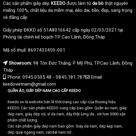
Các sản phẩm giày dép
KEEDO
được làm từ
da bò
thật nguyên
miếng 100%, chất liệu da mềm mại, dẻo dai, bền, đẹp, sang trọng
và đẳng cấp
Giấy phép ĐKKD số 51A8016642 cấp ngày 02/03/2021 tại
Phòng tài chính kế hoạch TP Cao Lãnh, Đồng Tháp
Mã số thuế: 8697433459-001
Showroom:
98 Tôn Đức Thắng, P Mỹ Phú, TP.Cao Lãnh, Đồng
Tháp
Phone: 0945.0505.48 - 0845.181.787
Email:
keedovietnam@gmail.com
QUẦN ÁO, GIÀY DÉP NAM CAO CẤP KEEDO
Keedo.vn là website bán lẻ thời trang cao cấp của thương hiệu
KEEDO. Các sản phẩm KEEDO cung cấp bao gồm: Quần áo nam, giày
dép nam, giày dép nữ, ví da nam, dây thắt lưng da.. với hơn 3000 sản
phẩm chất lượng.
Các sản phẩm giày dép nam bao gồm: Giày da nam, dép kẹp nam,
dép quai ngang nam, sandal nam nữ...