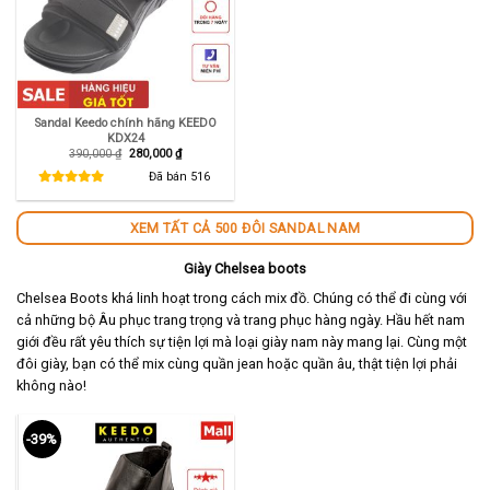
Sandal Keedo chính hãng KEEDO
KDX24
Giá
Giá
390,000
₫
280,000
₫
gốc
hiện
là:
tại
Đã bán
516
390,000 ₫.
là:
280,000 ₫.
XEM TẤT CẢ 500 ĐÔI SANDAL NAM
Giày Chelsea boots
Chelsea Boots khá linh hoạt trong cách mix đồ. Chúng có thể đi cùng với
cả những bộ Âu phục trang trọng và trang phục hàng ngày. Hầu hết nam
giới đều rất yêu thích sự tiện lợi mà loại giày nam này mang lại. Cùng một
đôi giày, bạn có thể mix cùng quần jean hoặc quần âu, thật tiện lợi phải
không nào!
-39%