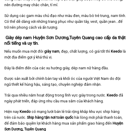
nên đường may chắc chắn, tỉ mỉ.
Sử dụng các gam màu chủ đạo như màu đen, màu bò trẻ trung, nam tính.
Có thể dễ dàng với những trang phục như quần tây, vest, quần jean…để
trở nên phong cách và ấn tượng.
Giày dép nam Huyện Sơn Dương,Tuyên Quang cao cấp da thật
nổi tiếng và uy tín.
Nếu muốn mua một đôi
giày nam
, đẹp, chất lượng, có giá tốt thì
Keedo
là
một địa điểm gợi ý khá thú vị.
Đây là điểm đến của các xu hướng giày, dép nam nữ hàng đầu.
Được sản xuất bởi chính bàn tay và khối óc của người Việt Nam do đội
ngũ thiết kế hùng hậu, sáng tạo, chuyên nghiệp đảm nhận.
Trải qua nhiều năm hoạt động trong lĩnh vực giày trong nước.
Keedo
đã
ngày phát triển, đáp ứng nhu cầu mua sắm của khách hàng.
Hiện nay
Keedo
có mạng lưới bán lẻ trải rộng khắp khu vực ship hàng
trên cả nước.
Ship hàng tận nơi toàn quốc
hài lòng mới phải thanh toán,
để đảm bảo quyền lợi khách hàng mua sản phẩm giao hàng đến
Huyện
Sơn Dương, Tuyên Quang