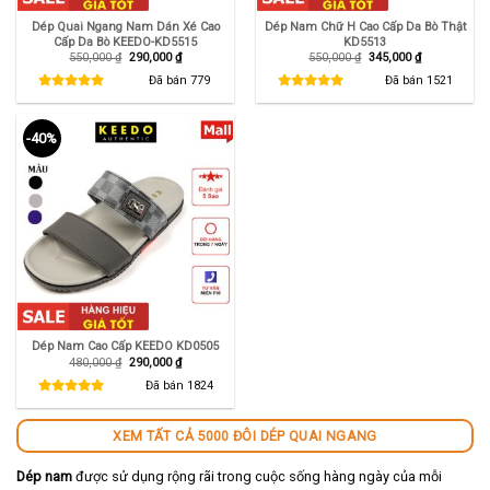
Dép Quai Ngang Nam Dán Xé Cao
Dép Nam Chữ H Cao Cấp Da Bò Thật
Cấp Da Bò KEEDO-KD5515
KD5513
Giá
Giá
Giá
Giá
550,000
₫
290,000
₫
550,000
₫
345,000
₫
gốc
hiện
gốc
hiện
là:
tại
là:
tại
Đã bán
779
Đã bán
1521
550,000 ₫.
là:
550,000 ₫.
là:
290,000 ₫.
345,000 ₫.
-40%
Dép Nam Cao Cấp KEEDO KD0505
Giá
Giá
480,000
₫
290,000
₫
gốc
hiện
là:
tại
Đã bán
1824
480,000 ₫.
là:
290,000 ₫.
XEM TẤT CẢ 5000 ĐÔI DÉP QUAI NGANG
Dép nam
được sử dụng rộng rãi trong cuộc sống hàng ngày của mỗi