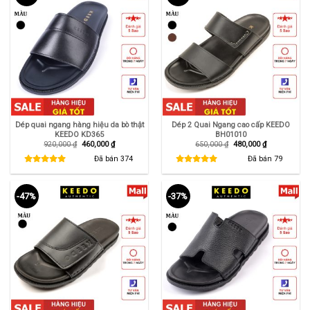
Dép quai ngang hàng hiệu da bò thật
Dép 2 Quai Ngang cao cấp KEEDO
KEEDO KD365
BH01010
Giá
Giá
Giá
Giá
920,000
₫
460,000
₫
650,000
₫
480,000
₫
gốc
hiện
gốc
hiện
là:
tại
là:
tại
Đã bán
374
Đã bán
79
920,000 ₫.
là:
650,000 ₫.
là:
460,000 ₫.
480,000 ₫.
-47%
-37%