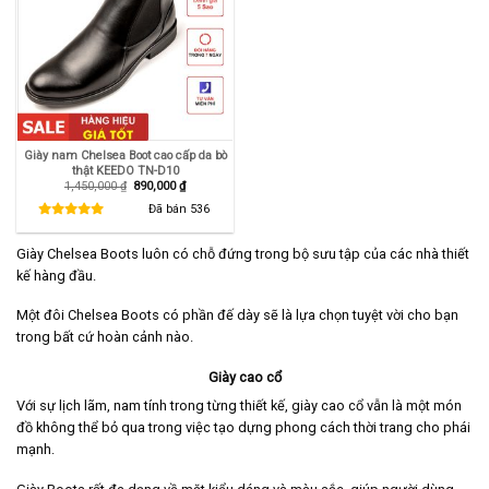
Giày nam Chelsea Boot cao cấp da bò
thật KEEDO TN-D10
Giá
Giá
1,450,000
₫
890,000
₫
gốc
hiện
là:
tại
Đã bán
536
1,450,000 ₫.
là:
890,000 ₫.
Giày Chelsea Boots luôn có chỗ đứng trong bộ sưu tập của các nhà thiết
kế hàng đầu.
Một đôi Chelsea Boots có phần đế dày sẽ là lựa chọn tuyệt vời cho bạn
trong bất cứ hoàn cảnh nào.
Giày cao cổ
Với sự lịch lãm, nam tính trong từng thiết kế, giày cao cổ vẫn là một món
đồ không thể bỏ qua trong việc tạo dựng phong cách thời trang cho phái
mạnh.