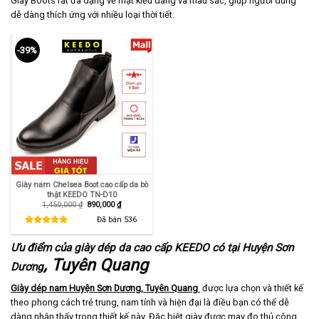
Giày Boots rất đa dạng về mặt kiểu dáng và màu sắc, giúp người dùng
dễ dàng thích ứng với nhiều loại thời tiết.
-39%
Giày nam Chelsea Boot cao cấp da bò
thật KEEDO TN-D10
Giá
Giá
1,450,000
₫
890,000
₫
gốc
hiện
là:
tại
Đã bán
536
1,450,000 ₫.
là:
890,000 ₫.
Ưu điểm của giày dép da cao cấp KEEDO có tại Huyện Sơn
, Tuyên Quang
Dương
Giày dép nam Huyện Sơn Dương, Tuyên Quang
được lựa chọn và thiết kế
theo phong cách trẻ trung, nam tính và hiện đại là điều bạn có thể dễ
dàng nhận thấy trong thiết kế này. Đặc biệt giày được may đo thủ công,