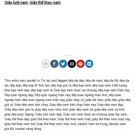
Giày lười nam,
Giày thể thao nam
This entry was posted in
Tin tức
and tagged
dép da đẹp
,
dép da nam
,
dép da tốt
,
dép da
xịn
,
dép kẹp
,
dép kẹp dr thái lan
,
dép kẹp giá rẻ
,
dép kẹp nam
,
dép kẹp nam chất lương
,
Dép kẹp nam dẹp
,
dép kẹp nam dr
,
Dép kẹp nam được ưa chuộng
,
dép kẹp nam hiện nay
,
Dép quai ngang đẹp
,
Dép quai ngang hiện nay
,
dép quai ngang mẫu mới
,
dép quai
ngang nam
,
dép quai ngang nam hiện nay
,
giày công sở
,
giày da nam
,
giầy dép
,
giầy dép
giá rẻ
,
Giày dép nam bán chạy
,
Giày dép nam bán chạy hiện nay
,
Giày dép nam đẹp
,
Giày dép nam giá rẻ
,
giày dép nam mẫu mới
,
giày dép nam nữ
,
giày dép nam uy tính
,
giầy dép quai ngang
,
Giày lười nam đẹp
,
Giày lười nam được ưa chuộng
,
giày tây nam
,
Giày thể thao đẹp
,
giày thể thao nam
,
Giày thể thao nam chất
,
giày thể thao nam hiện nay
,
giày thể thao nam hot
,
Giày thể thao nam mẫu mới
,
sadanl nam trẻ trung
,
Sandal nam
giá tốt
,
sandal năng động
.