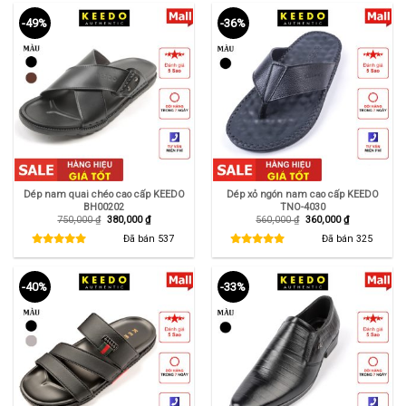
-49%
-36%
Dép nam quai chéo cao cấp KEEDO
Dép xỏ ngón nam cao cấp KEEDO
BH00202
TNO-4030
Giá
Giá
Giá
Giá
750,000
₫
380,000
₫
560,000
₫
360,000
₫
gốc
hiện
gốc
hiện
là:
tại
là:
tại
Đã bán
537
Đã bán
325
750,000 ₫.
là:
560,000 ₫.
là:
380,000 ₫.
360,000 ₫.
-40%
-33%