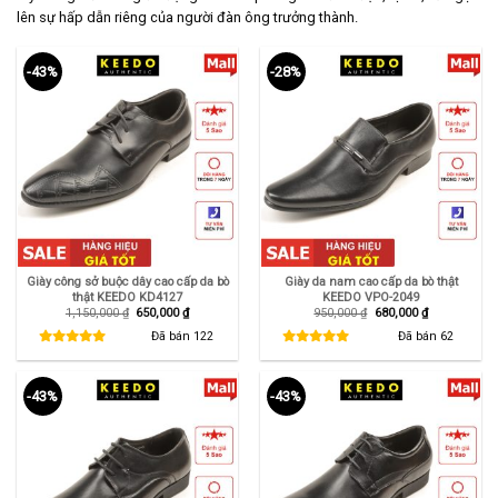
lên sự hấp dẫn riêng của người đàn ông trưởng thành.
-43%
-28%
Giày công sở buộc dây cao cấp da bò
Giày da nam cao cấp da bò thật
thật KEEDO KD4127
KEEDO VPO-2049
Giá
Giá
Giá
Giá
1,150,000
₫
650,000
₫
950,000
₫
680,000
₫
gốc
hiện
gốc
hiện
là:
tại
là:
tại
Đã bán
122
Đã bán
62
1,150,000 ₫.
là:
950,000 ₫.
là:
650,000 ₫.
680,000 ₫.
-43%
-43%