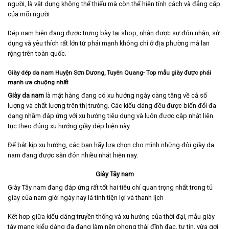
người, là vật dụng không thể thiếu mà còn thể hiện tính cách và đẳng cấp
của mõi người
Dép nam hiện đang được trưng bày tại shop, nhận được sự đón nhận, sử
dụng và yêu thích rất lớn từ phái mạnh không chỉ ở địa phường mà lan
rộng trên toàn quốc.
Giày dép da nam Huyện Sơn Dương, Tuyên Quang- Top mẫu giày được phái
mạnh ưa chuộng nhất
Giày da nam
là mặt hàng đang có xu hướng ngày càng tăng về cả số
lượng và chất lượng trên thị trường. Các kiểu dáng đều được biến đổi đa
dạng nhầm đáp ứng với xu hướng tiêu dụng và luôn được cập nhật liên
tục theo đúng xu hướng giầy dép hiện này
Để bắt kịp xu hướng, các bạn hãy lựa chọn cho mình những đôi giày da
nam đang được săn đón nhiều nhát hiện nay.
Giày Tây nam
Giày Tây nam
đang đáp ứng rất tốt hai tiêu chí quan trọng nhất trong tủ
giày của nam giới ngày nay là tính tiện lợi và thanh lịch
Kết hơp giữa kiểu dáng truyền thống và xu hướng của thời đại, mẫu giày
tây mang kiểu dáng đa đạng làm nên phong thái đĩnh đạc, tự tin, vừa gợi