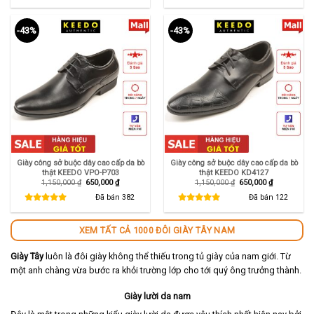
890,000 ₫.
650,000 ₫.
-43%
-43%
Giày công sở buộc dây cao cấp da bò
Giày công sở buộc dây cao cấp da bò
thật KEEDO VPO-P703
thật KEEDO KD4127
Giá
Giá
Giá
Giá
1,150,000
₫
650,000
₫
1,150,000
₫
650,000
₫
gốc
hiện
gốc
hiện
là:
tại
là:
tại
Đã bán
382
Đã bán
122
1,150,000 ₫.
là:
1,150,000 ₫.
là:
650,000 ₫.
650,000 ₫.
XEM TẤT CẢ 1000 ĐÔI GIÀY TÂY NAM
Giày Tây
luôn là đôi giày không thể thiếu trong tủ giày của nam giới. Từ
một anh chàng vừa bước ra khỏi trường lớp cho tới quý ông trưởng thành.
Giày lười da nam