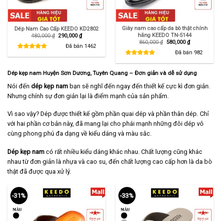
Giày nam cao cấp da bò thật chính
Dép Nam Cao Cấp KEEDO KD2802
hãng KEEDO TN-5144
Giá
Giá
480,000
₫
290,000
₫
gốc
hiện
Giá
Giá
860,000
₫
580,000
₫
là:
tại
Đã bán
1462
gốc
hiện
480,000 ₫.
là:
là:
tại
Đã bán
982
290,000 ₫.
860,000 ₫.
là:
580,000 ₫.
Dép kẹp nam Huyện Sơn Dương, Tuyên Quang – Đơn giản và dễ sử dụng
Nói đến
dép kẹp nam
bạn sẽ nghĩ đến ngay đến thiết kế cực kì đơn giản.
Nhưng chính sự đơn giản lại là điểm mạnh của sản phẩm.
Vì sao vậy? Dép được thiết kế gồm phần quai dép và phần thân dép. Chỉ
với hai phần cơ bản này, đã mang lại cho phái mạnh những đôi dép vô
cùng phong phú đa dạng về kiểu dáng và màu sắc.
Dép kẹp nam
có rất nhiều kiểu dáng khác nhau. Chất lượng cũng khác
nhau từ đơn giản là nhựa và cao su, đến chất lượng cao cấp hơn là da bò
thật đã được qua xử lý.
-31%
-33%