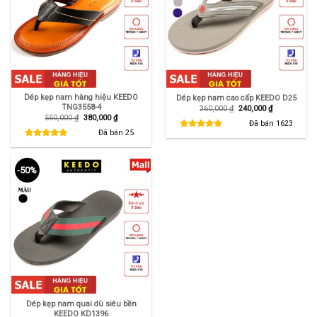
Dép kẹp nam hàng hiệu KEEDO
Dép kẹp nam cao cấp KEEDO D25
TNG3558-4
Giá
Giá
360,000
₫
240,000
₫
gốc
hiện
Giá
Giá
550,000
₫
380,000
₫
là:
tại
Đã bán
1623
gốc
hiện
360,000 ₫.
là:
là:
tại
Đã bán
25
240,000 ₫.
550,000 ₫.
là:
380,000 ₫.
-50%
Dép kẹp nam quai dù siêu bền
KEEDO KD1396