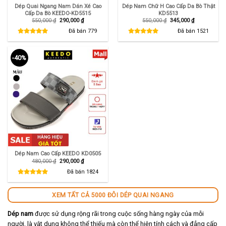
Dép Quai Ngang Nam Dán Xé Cao
Dép Nam Chữ H Cao Cấp Da Bò Thật
Cấp Da Bò KEEDO-KD5515
KD5513
Giá
Giá
Giá
Giá
550,000
₫
290,000
₫
550,000
₫
345,000
₫
gốc
hiện
gốc
hiện
là:
tại
là:
tại
Đã bán
779
Đã bán
1521
550,000 ₫.
là:
550,000 ₫.
là:
290,000 ₫.
345,000 ₫.
-40%
Dép Nam Cao Cấp KEEDO KD0505
Giá
Giá
480,000
₫
290,000
₫
gốc
hiện
là:
tại
Đã bán
1824
480,000 ₫.
là:
290,000 ₫.
XEM TẤT CẢ 5000 ĐÔI DÉP QUAI NGANG
Dép nam
được sử dụng rộng rãi trong cuộc sống hàng ngày của mỗi
người, là vật dụng không thể thiếu mà còn thể hiện tính cách và đẳng cấp