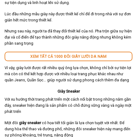
sự tiện dụng và linh hoạt khi sử dụng.
Lúc đầu những mẫu giày này được thiết kế chỉ để đi trong nhà với sự đơn
giản hết mức trong thiết kế.
Nhưng sau này, người ta đã thay đổi thiết kế của nó. Pha trộn giữa sự hiện
đại và cổ điển để tạo thành những đôi giày năng động nhưng không kém
phần sang trọng
XEM TẤT CẢ 1000 ĐÔI GIÀY LƯỜI DA NAM
Vì vậy, giày lười được rất nhiều quý ông lựa chọn, không chỉ bởi sự tiện lợi
mà còn có thể kết hợp được với nhiều loại trang phục khác nhau như
quần Jeans, Quần Sọc… giúp người sử dụng phong cách thêm đa dạng
Giày Sneaker
Với xu hướng thời trang phát triển một cách nổi bật trong những năm gần
đây, sneaker hiện đang là sản phẩm có chỗ đứng vững vàng và ngày một
phát triển
Một đôi
giày sneaker
có họa tiết tối giản là lựa chọn tuyệt vời nhất. Để
dung hòa thể thao và đường phố, những đôi sneaker hiện này mang đến
sự phóng khoáng, trẻ trung, năng động