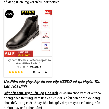
dễ dàng thích ứng với nhiều loại thời tiết.
-39%
Giày nam Chelsea Boot cao cấp da bò
thật KEEDO TN-D10
Giá
Giá
1,450,000
₫
890,000
₫
gốc
hiện
là:
tại
Đã bán
536
1,450,000 ₫.
là:
890,000 ₫.
Ưu điểm của giày dép da cao cấp KEEDO có tại Huyện Tân
Lạc, Hòa Bình
Giày dép nam Huyện Tân Lạc, Hòa Bình
.
được lựa chọn và thiết kế theo
phong cách trẻ trung, nam tính và hiện đại là điều bạn có thể dễ dàng
nhận thấy trong thiết kế này. Đặc biệt giày được may đo thủ công, nên
đường may chắc chắn, tỉ mỉ.