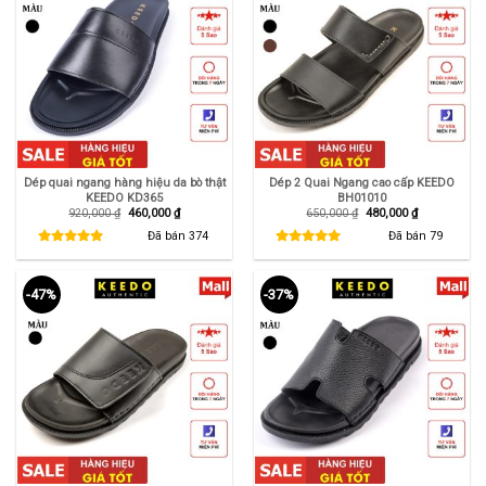
Dép quai ngang hàng hiệu da bò thật
Dép 2 Quai Ngang cao cấp KEEDO
KEEDO KD365
BH01010
Giá
Giá
Giá
Giá
920,000
₫
460,000
₫
650,000
₫
480,000
₫
gốc
hiện
gốc
hiện
là:
tại
là:
tại
Đã bán
374
Đã bán
79
920,000 ₫.
là:
650,000 ₫.
là:
460,000 ₫.
480,000 ₫.
-47%
-37%