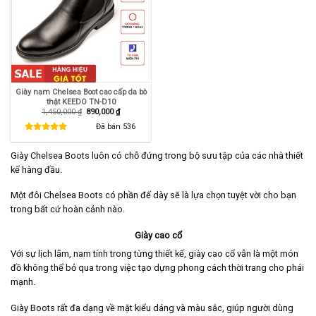
Giày nam Chelsea Boot cao cấp da bò
thật KEEDO TN-D10
Giá
Giá
1,450,000
₫
890,000
₫
gốc
hiện
là:
tại
Đã bán
536
1,450,000 ₫.
là:
890,000 ₫.
Giày Chelsea Boots luôn có chỗ đứng trong bộ sưu tập của các nhà thiết
kế hàng đầu.
Một đôi Chelsea Boots có phần đế dày sẽ là lựa chọn tuyệt vời cho bạn
trong bất cứ hoàn cảnh nào.
Giày cao cổ
Với sự lịch lãm, nam tính trong từng thiết kế, giày cao cổ vẫn là một món
đồ không thể bỏ qua trong việc tạo dựng phong cách thời trang cho phái
mạnh.
Giày Boots rất đa dạng về mặt kiểu dáng và màu sắc, giúp người dùng