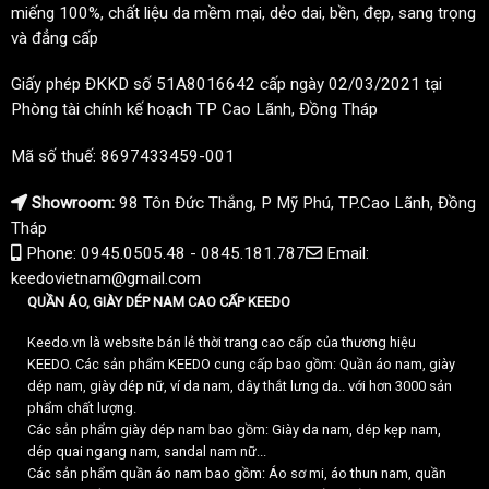
miếng 100%, chất liệu da mềm mại, dẻo dai, bền, đẹp, sang trọng
và đẳng cấp
Giấy phép ĐKKD số 51A8016642 cấp ngày 02/03/2021 tại
Phòng tài chính kế hoạch TP Cao Lãnh, Đồng Tháp
Mã số thuế: 8697433459-001
Showroom:
98 Tôn Đức Thắng, P Mỹ Phú, TP.Cao Lãnh, Đồng
Tháp
Phone: 0945.0505.48 - 0845.181.787
Email:
keedovietnam@gmail.com
QUẦN ÁO, GIÀY DÉP NAM CAO CẤP KEEDO
Keedo.vn là website bán lẻ thời trang cao cấp của thương hiệu
KEEDO. Các sản phẩm KEEDO cung cấp bao gồm: Quần áo nam, giày
dép nam, giày dép nữ, ví da nam, dây thắt lưng da.. với hơn 3000 sản
phẩm chất lượng.
Các sản phẩm giày dép nam bao gồm: Giày da nam, dép kẹp nam,
dép quai ngang nam, sandal nam nữ...
Các sản phẩm quần áo nam bao gồm: Áo sơ mi, áo thun nam, quần