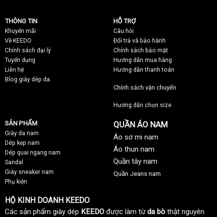
THÔNG TIN
HỖ TRỢ
Khuyến mãi
C
âu hỏi
Về KEEDO
Đổi trả và bảo hành
Chính sách đại lý
Chính sách bảo mật
Tuyển dụng
Hướng dẫn mua hàng
Liên hệ
Hướng dẫn thanh toán
Blog giày dép da
Chính sách vận chuyển
Hướng dẫn chọn size
SẢN PHẨM
QUẦN ÁO NAM
Giày da nam
Áo sơ mi nam
Dép kẹp nam
Áo thun nam
Dép quai ngang nam
Quần tây nam
Sandal
Giày sneaker nam
Quần Jeans nam
Phụ kiện
HỘ KINH DOANH KEEDO
Các sản phẩm giày dép
KEEDO
được làm từ
da bò
thật nguyên