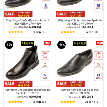
Giày công sở buộc dây cao cấp da bò
Giày công sở buộc dây cao cấp da bò
thật KEEDO VPO-P820
thật KEEDO VPO-P703
Giá
Giá
Giá
Giá
1,150,000
₫
650,000
₫
1,150,000
₫
650,000
₫
gốc
hiện
gốc
hiện
là:
tại
là:
tại
Đã bán
635
Đã bán
382
1,150,000 ₫.
là:
1,150,000 ₫.
là:
650,000 ₫.
650,000 ₫.
-39%
-43%
Giày nam Chelsea Boot cao cấp da bò
Giày da nam cao cấp da bò thật
thật KEEDO TN-D10
KEEDO TN-2226
Giá
Giá
Giá
Giá
1,450,000
₫
890,000
₫
1,150,000
₫
650,000
₫
gốc
hiện
gốc
hiện
là:
tại
là:
tại
Đã bán
536
Đã bán
316
1,450,000 ₫.
là:
1,150,000 ₫.
là:
890,000 ₫.
650,000 ₫.