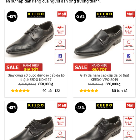
lên sự hấp dẫn riêng của người đàn ông trưởng thành.
-43%
-28%
Giày công sở buộc dây cao cấp da bò
Giày da nam cao cấp da bò thật
thật KEEDO KD4127
KEEDO VPO-2049
Giá
Giá
Giá
Giá
1,150,000
₫
650,000
₫
950,000
₫
680,000
₫
gốc
hiện
gốc
hiện
là:
tại
là:
tại
Đã bán
122
Đã bán
62
1,150,000 ₫.
là:
950,000 ₫.
là:
650,000 ₫.
680,000 ₫.
-43%
-43%