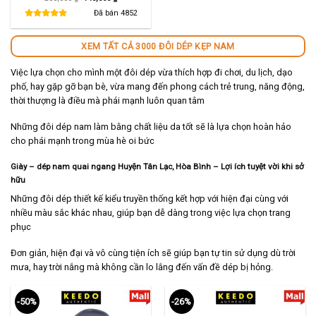
gốc
hiện
là:
tại
Đã bán
4852
280,000 ₫.
là:
140,000 ₫.
XEM TẤT CẢ 3000 ĐÔI DÉP KẸP NAM
Việc lựa chọn cho mình một đôi dép vừa thích hợp đi chơi, du lịch, dạo
phố, hay gặp gỡ bạn bè, vừa mang đến phong cách trẻ trung, năng động,
thời thượng là điều mà phái mạnh luôn quan tâm
Những đôi dép nam làm bằng chất liệu da tốt sẽ là lựa chọn hoàn hảo
cho phái mạnh trong mùa hè oi bức
Giày – dép nam quai ngang Huyện Tân Lạc, Hòa Bình – Lợi ích tuyệt vời khi sở
hữu
Những đôi dép thiết kế kiểu truyền thống kết hợp với hiện đại cùng với
nhiều màu sắc khác nhau, giúp bạn dễ dàng trong việc lựa chọn trang
phục
Đơn giản, hiện đại và vô cùng tiện ích sẽ giúp bạn tự tin sử dụng dù trời
mưa, hay trời nắng mà không cần lo lắng đến vấn đề dép bị hỏng.
-50%
-26%