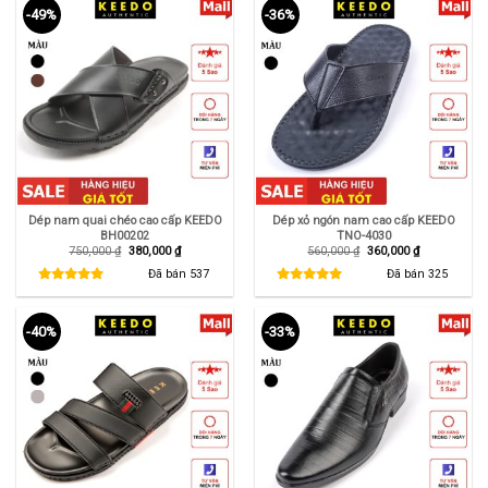
-49%
-36%
Dép nam quai chéo cao cấp KEEDO
Dép xỏ ngón nam cao cấp KEEDO
BH00202
TNO-4030
Giá
Giá
Giá
Giá
750,000
₫
380,000
₫
560,000
₫
360,000
₫
gốc
hiện
gốc
hiện
là:
tại
là:
tại
Đã bán
537
Đã bán
325
750,000 ₫.
là:
560,000 ₫.
là:
380,000 ₫.
360,000 ₫.
-40%
-33%