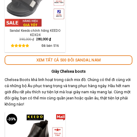
Sandal Keedo chính hãng KEEDO
KDX24
Giá
Giá
390,000
₫
280,000
₫
gốc
hiện
là:
tại
Đã bán
516
390,000 ₫.
là:
280,000 ₫.
XEM TẤT CẢ 500 ĐÔI SANDAL NAM
Giày Chelsea boots
Chelsea Boots khá linh hoạt trong cách mix đồ. Chúng có thể đi cùng với
cả những bộ Âu phục trang trọng và trang phục hàng ngày. Hầu hết nam
giới đều rất yêu thích sự tiện lợi mà loại giày nam này mang lại. Cùng một
đôi giày, bạn có thể mix cùng quần jean hoặc quần âu, thật tiện lợi phải
không nào!
-39%