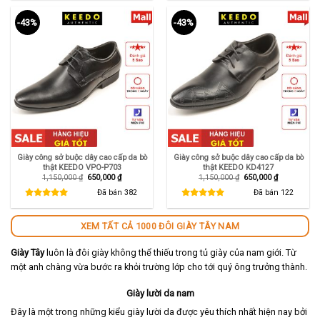
-43%
-43%
Giày công sở buộc dây cao cấp da bò
Giày công sở buộc dây cao cấp da bò
thật KEEDO VPO-P703
thật KEEDO KD4127
Giá
Giá
Giá
Giá
1,150,000
₫
650,000
₫
1,150,000
₫
650,000
₫
gốc
hiện
gốc
hiện
là:
tại
là:
tại
Đã bán
382
Đã bán
122
1,150,000 ₫.
là:
1,150,000 ₫.
là:
650,000 ₫.
650,000 ₫.
XEM TẤT CẢ 1000 ĐÔI GIÀY TÂY NAM
Giày Tây
luôn là đôi giày không thể thiếu trong tủ giày của nam giới. Từ
một anh chàng vừa bước ra khỏi trường lớp cho tới quý ông trưởng thành.
Giày lười da nam
Đây là một trong những kiểu giày lười da được yêu thích nhất hiện nay bởi