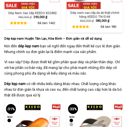
Giày nam cao cấp da bò thật chính
Dép Nam Cao Cấp KEEDO KD2802
hãng KEEDO TN-5144
Giá
Giá
480,000
₫
290,000
₫
gốc
hiện
Giá
Giá
860,000
₫
580,000
₫
là:
tại
Đã bán
1462
gốc
hiện
480,000 ₫.
là:
là:
tại
Đã bán
982
290,000 ₫.
860,000 ₫.
là:
580,000 ₫.
Dép kẹp nam Huyện Tân Lạc, Hòa Bình – Đơn giản và dễ sử dụng
Nói đến
dép kẹp nam
bạn sẽ nghĩ đến ngay đến thiết kế cực kì đơn giản.
Nhưng chính sự đơn giản lại là điểm mạnh của sản phẩm.
Vì sao vậy? Dép được thiết kế gồm phần quai dép và phần thân dép. Chỉ
với hai phần cơ bản này, đã mang lại cho phái mạnh những đôi dép vô
cùng phong phú đa dạng về kiểu dáng và màu sắc.
Dép kẹp nam
có rất nhiều kiểu dáng khác nhau. Chất lượng cũng khác
nhau từ đơn giản là nhựa và cao su, đến chất lượng cao cấp hơn là da bò
thật đã được qua xử lý.
-31%
-33%