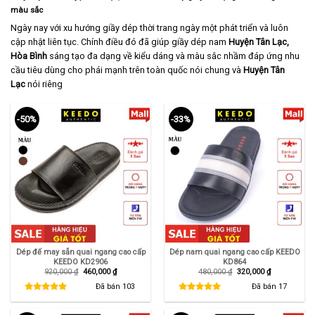
màu sắc
Ngày nay với xu hướng giầy dép thời trang ngày một phát triển và luôn
cập nhật liên tục. Chính điều đó đã giúp giầy dép nam
Huyện Tân Lạc,
Hòa Bình
sáng tạo đa dạng về kiểu dáng và màu sắc nhầm đáp ứng nhu
cầu tiêu dùng cho phái mạnh trên toàn quốc nói chung và
Huyện Tân
Lạc
nói riêng
-50%
-33%
Dép đế may sẵn quai ngang cao cấp
Dép nam quai ngang cao cấp KEEDO
KEEDO KD2906
KD864
Giá
Giá
Giá
Giá
920,000
₫
460,000
₫
480,000
₫
320,000
₫
gốc
hiện
gốc
hiện
là:
tại
là:
tại
Đã bán
103
Đã bán
17
920,000 ₫.
là:
480,000 ₫.
là:
460,000 ₫.
320,000 ₫.