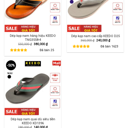
Dép kẹp nam hàng hiệu KEEDO
Dép kẹp nam cao cấp KEEDO D25
TNG3558-4
Giá
Giá
360,000
₫
240,000
₫
gốc
hiện
Giá
Giá
550,000
₫
380,000
₫
là:
tại
Đã bán
1623
gốc
hiện
360,000 ₫.
là:
là:
tại
Đã bán
25
240,000 ₫.
550,000 ₫.
là:
380,000 ₫.
-50%
Dép kẹp nam quai dù siêu bền
KEEDO KD1396
Giá
Giá
280,000
₫
140,000
₫