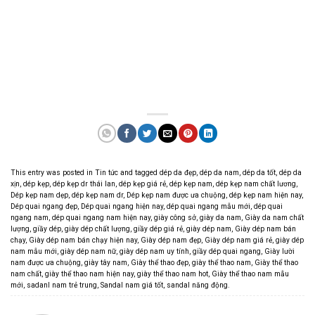
This entry was posted in
Tin tức
and tagged
dép da đẹp
,
dép da nam
,
dép da tốt
,
dép da
xịn
,
dép kẹp
,
dép kẹp dr thái lan
,
dép kẹp giá rẻ
,
dép kẹp nam
,
dép kẹp nam chất lương
,
Dép kẹp nam dẹp
,
dép kẹp nam dr
,
Dép kẹp nam được ưa chuộng
,
dép kẹp nam hiện nay
,
Dép quai ngang đẹp
,
Dép quai ngang hiện nay
,
dép quai ngang mẫu mới
,
dép quai
ngang nam
,
dép quai ngang nam hiện nay
,
giày công sở
,
giày da nam
,
Giày da nam chất
lượng
,
giầy dép
,
giày dép chất lượng
,
giầy dép giá rẻ
,
giày dép nam
,
Giày dép nam bán
chạy
,
Giày dép nam bán chạy hiện nay
,
Giày dép nam đẹp
,
Giày dép nam giá rẻ
,
giày dép
nam mẫu mới
,
giày dép nam nữ
,
giày dép nam uy tính
,
giầy dép quai ngang
,
Giày lười
nam được ưa chuộng
,
giày tây nam
,
Giày thể thao đẹp
,
giày thể thao nam
,
Giày thể thao
nam chất
,
giày thể thao nam hiện nay
,
giày thể thao nam hot
,
Giày thể thao nam mẫu
mới
,
sadanl nam trẻ trung
,
Sandal nam giá tốt
,
sandal năng động
.