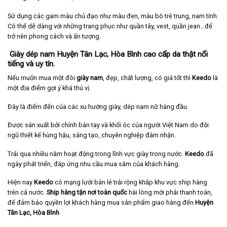
Sử dụng các gam màu chủ đạo như màu đen, màu bò trẻ trung, nam tính.
Có thể dễ dàng với những trang phục như quần tây, vest, quần jean…để
trở nên phong cách và ấn tượng.
Giày dép nam Huyện Tân Lạc, Hòa Bình cao cấp da thật nổi
tiếng và uy tín.
Nếu muốn mua một đôi
giày nam
, đẹp, chất lượng, có giá tốt thì
Keedo
là
một địa điểm gợi ý khá thú vị.
Đây là điểm đến của các xu hướng giày, dép nam nữ hàng đầu.
Được sản xuất bởi chính bàn tay và khối óc của người Việt Nam do đội
ngũ thiết kế hùng hậu, sáng tạo, chuyên nghiệp đảm nhận.
Trải qua nhiều năm hoạt động trong lĩnh vực giày trong nước.
Keedo
đã
ngày phát triển, đáp ứng nhu cầu mua sắm của khách hàng.
Hiện nay
Keedo
có mạng lưới bán lẻ trải rộng khắp khu vực ship hàng
trên cả nước.
Ship hàng tận nơi toàn quốc
hài lòng mới phải thanh toán,
để đảm bảo quyền lợi khách hàng mua sản phẩm giao hàng đến
Huyện
Tân Lạc, Hòa Bình