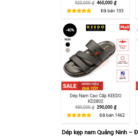
Giá
Giá
920,000
₫
460,000
₫
gốc
hiện
Đã bán
103
là:
tại
920,000 ₫.
là:
460,000 ₫.
-40%
+
Dép Nam Cao Cấp KEEDO
KD2802
Giá
Giá
480,000
₫
290,000
₫
gốc
hiện
Đã bán
1462
là:
tại
480,000 ₫.
là:
290,000 ₫.
Dép kẹp nam Quảng Ninh – Đ