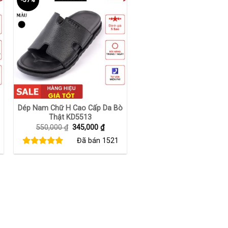
+
Dép Nam Chữ H Cao Cấp Da Bò
Thật KD5513
Giá
Giá
550,000
₫
345,000
₫
gốc
hiện
Đã bán
1521
là:
tại
550,000 ₫.
là:
00 ₫.
345,000 ₫.