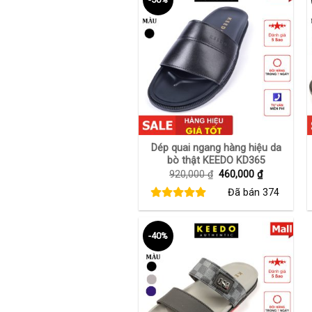
+
Dép quai ngang hàng hiệu da
bò thật KEEDO KD365
Giá
Giá
920,000
₫
460,000
₫
gốc
hiện
Đã bán
374
là:
tại
920,000 ₫.
là:
460,000 ₫.
-40%