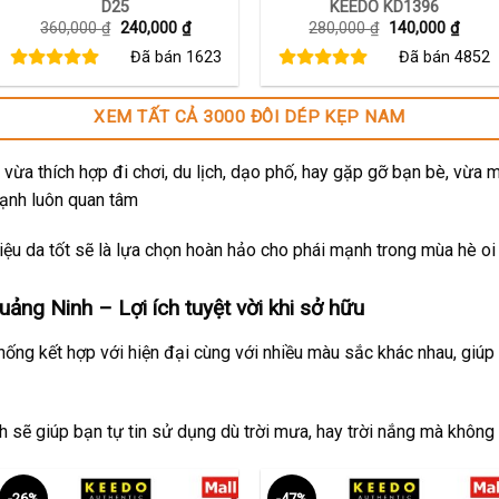
D25
KEEDO KD1396
Giá
Giá
Giá
Giá
360,000
₫
240,000
₫
280,000
₫
140,000
₫
gốc
hiện
gốc
hiện
Đã bán
1623
Đã bán
4852
là:
tại
là:
tại
360,000 ₫.
là:
280,000 ₫.
là:
240,000 ₫.
140,0
XEM TẤT CẢ 3000 ĐÔI DÉP KẸP NAM
vừa thích hợp đi chơi, du lịch, dạo phố, hay gặp gỡ bạn bè, vừa 
mạnh luôn quan tâm
ệu da tốt sẽ là lựa chọn hoàn hảo cho phái mạnh trong mùa hè oi
ảng Ninh – Lợi ích tuyệt vời khi sở hữu
thống kết hợp với hiện đại cùng với nhiều màu sắc khác nhau, giúp
ch sẽ giúp bạn tự tin sử dụng dù trời mưa, hay trời nắng mà không
-26%
-47%