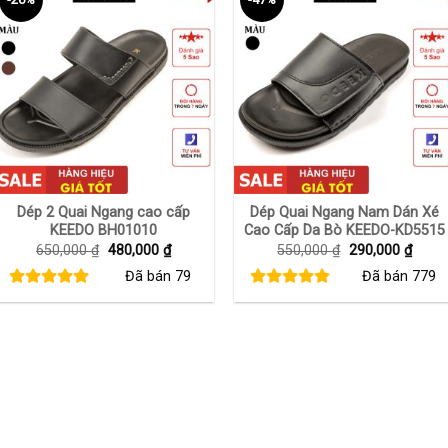
+
+
Dép 2 Quai Ngang cao cấp
Dép Quai Ngang Nam Dán Xé
KEEDO BH01010
Cao Cấp Da Bò KEEDO-KD5515
Giá
Giá
Giá
Giá
650,000
₫
480,000
₫
550,000
₫
290,000
₫
gốc
hiện
gốc
hiện
Đã bán
79
Đã bán
779
là:
tại
là:
tại
650,000 ₫.
là:
550,000 ₫.
là:
480,000 ₫.
290,0