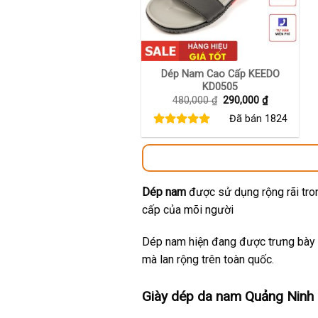
+
Dép Nam Cao Cấp KEEDO
KD0505
Giá
Giá
480,000
₫
290,000
₫
gốc
hiện
Đã bán
1824
là:
tại
480,000 ₫.
là:
290,000 ₫.
Dép nam
được sử dụng rộng rãi tron
cấp của mõi người
Dép nam hiện đang được trưng bày t
mà lan rộng trên toàn quốc.
Giày dép da nam Quảng Ninh