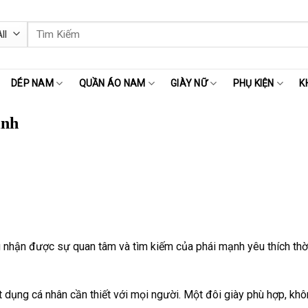
Tìm
kiếm:
DÉP NAM
QUẦN ÁO NAM
GIÀY NỮ
PHỤ KIỆN
K
inh
 nhận được sự quan tâm và tìm kiếm của phái mạnh yêu thích thời 
 dụng cá nhân cần thiết với mọi người. Một đôi giày phù hợp, khôn