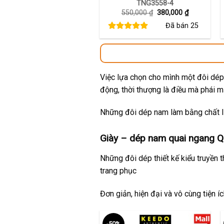
TNG3558-4
Giá
Giá
550,000
₫
380,000
₫
gốc
hiện
Đã bán
25
là:
tại
550,000 ₫.
là:
380,000 ₫.
Việc lựa chọn cho mình một đôi dép 
động, thời thượng là điều mà phái 
Những đôi dép nam làm bằng chất li
Giày – dép nam quai ngang Qu
Những đôi dép thiết kế kiểu truyền 
trang phục
Đơn giản, hiện đại và vô cùng tiện í
-50%