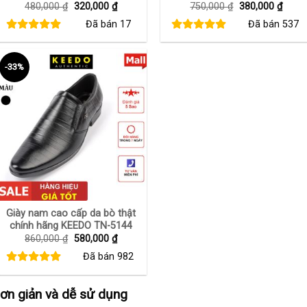
Giá
Giá
Giá
Giá
480,000
₫
320,000
₫
750,000
₫
380,000
₫
gốc
hiện
gốc
hiện
Đã bán
17
Đã bán
537
là:
tại
là:
tại
480,000 ₫.
là:
750,000 ₫.
là:
320,000 ₫.
380,0
-33%
+
Giày nam cao cấp da bò thật
chính hãng KEEDO TN-5144
Giá
Giá
860,000
₫
580,000
₫
gốc
hiện
Đã bán
982
là:
tại
860,000 ₫.
là:
580,000 ₫.
ơn giản và dễ sử dụng