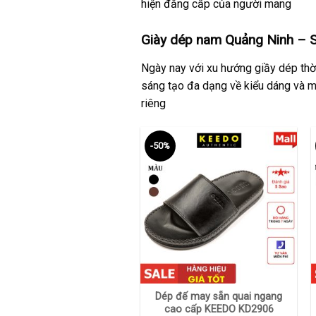
hiện đẳng cấp của người mang
Giày dép nam Quảng Ninh – S
Ngày nay với xu hướng giầy dép thời
sáng tạo đa dạng về kiểu dáng và m
riêng
-50%
+
Dép đế may sẵn quai ngang
cao cấp KEEDO KD2906