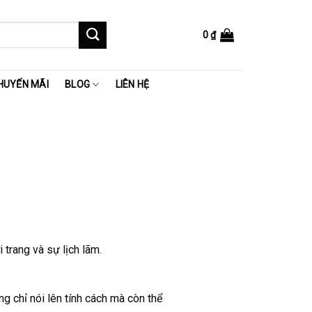
0
₫
HUYẾN MÃI
BLOG
LIÊN HỆ
trang và sự lịch lãm.
g chỉ nói lên tính cách mà còn thể