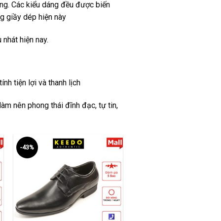
ờng. Các kiểu dáng đều được biến
g giầy dép hiện này
nhát hiện nay.
nh tiện lợi và thanh lịch
àm nên phong thái đĩnh đạc, tự tin,
-43%