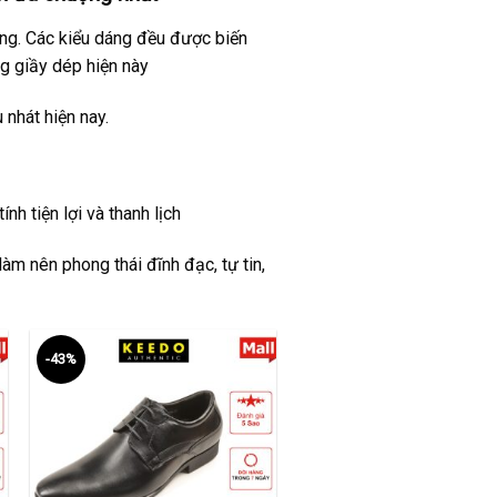
ờng. Các kiểu dáng đều được biến
g giầy dép hiện này
nhát hiện nay.
nh tiện lợi và thanh lịch
àm nên phong thái đĩnh đạc, tự tin,
-43%