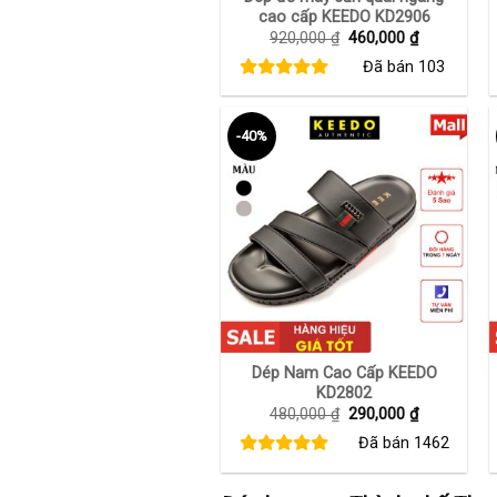
cao cấp KEEDO KD2906
Giá
Giá
920,000
₫
460,000
₫
gốc
hiện
Đã bán
103
là:
tại
920,000 ₫.
là:
460,000 ₫.
-40%
+
Dép Nam Cao Cấp KEEDO
KD2802
Giá
Giá
480,000
₫
290,000
₫
gốc
hiện
Đã bán
1462
là:
tại
480,000 ₫.
là:
290,000 ₫.