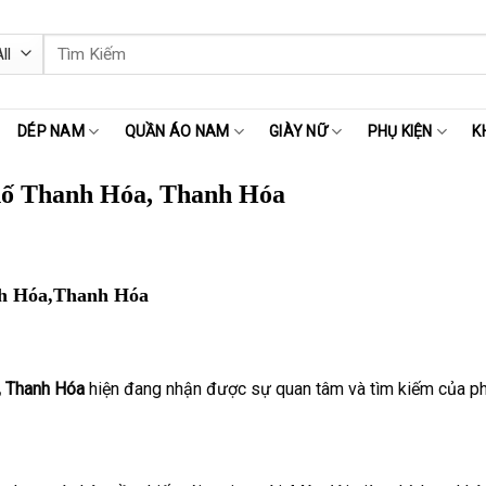
Tìm
kiếm:
DÉP NAM
QUẦN ÁO NAM
GIÀY NỮ
PHỤ KIỆN
K
hố Thanh Hóa, Thanh Hóa
h Hóa,Thanh Hóa
, Thanh Hóa
hiện đang nhận được sự quan tâm và tìm kiếm của phá