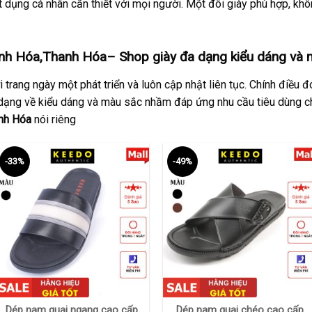
 dụng cá nhân cần thiết với mọi người. Một đôi giày phù hợp, khôn
nh Hóa,Thanh Hóa– Shop giày đa dạng kiểu dáng và 
 trang ngày một phát triển và luôn cập nhật liên tục. Chính điều
dạng về kiểu dáng và màu sắc nhầm đáp ứng nhu cầu tiêu dùng ch
nh Hóa
nói riêng
-33%
-49%
+
+
Dép nam quai ngang cao cấp
Dép nam quai chéo cao cấp