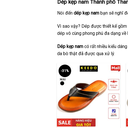
Dép kẹp nam Thành phố Than
Nói đến
dép kẹp nam
bạn sẽ nghĩ đế
Vì sao vậy? Dép được thiết kế gồm 
dép vô cùng phong phú đa dạng về 
Dép kẹp nam
có rất nhiều kiểu dáng
da bò thật đã được qua xử lý.
-31%
+