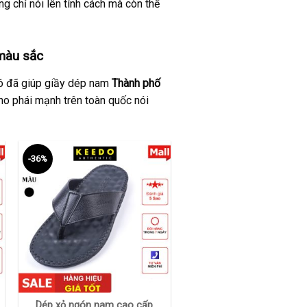
g chỉ nói lên tính cách mà còn thể
màu sắc
 đó đã giúp giầy dép nam
Thành phố
o phái mạnh trên toàn quốc nói
-36%
+
Dép xỏ ngón nam cao cấp