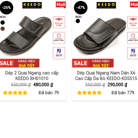
-26%
-47%
+
+
Dép 2 Quai Ngang cao cấp
Dép Quai Ngang Nam Dán Xé
KEEDO BH01010
Cao Cấp Da Bò KEEDO-KD5515
Giá
Giá
Giá
Giá
650,000
₫
480,000
₫
550,000
₫
290,000
₫
gốc
hiện
gốc
hiện
Đã bán
79
Đã bán
779
là:
tại
là:
tại
650,000 ₫.
là:
550,000 ₫.
là:
480,000 ₫.
290,0