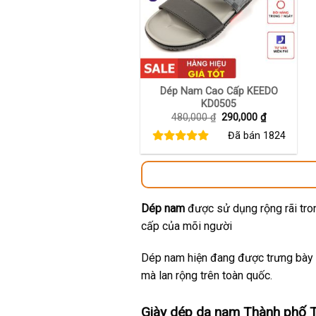
+
Dép Nam Cao Cấp KEEDO
KD0505
Giá
Giá
480,000
₫
290,000
₫
gốc
hiện
Đã bán
1824
là:
tại
480,000 ₫.
là:
290,000 ₫.
Dép nam
được sử dụng rộng rãi tron
cấp của mõi người
Dép nam hiện đang được trưng bày t
mà lan rộng trên toàn quốc.
Giày dép da nam Thành phố 