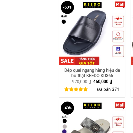
-50%
+
Dép quai ngang hàng hiệu da
bò thật KEEDO KD365
Giá
Giá
920,000
₫
460,000
₫
gốc
hiện
Đã bán
374
là:
tại
920,000 ₫.
là:
460,000 ₫.
-40%