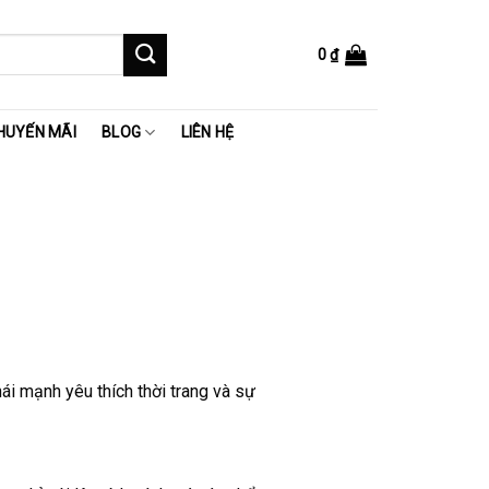
0
₫
HUYẾN MÃI
BLOG
LIÊN HỆ
i mạnh yêu thích thời trang và sự