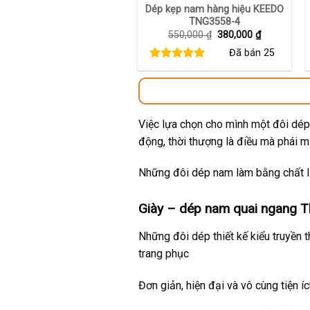
Dép kẹp nam hàng hiệu KEEDO
TNG3558-4
Giá
Giá
550,000
₫
380,000
₫
gốc
hiện
Đã bán
25
là:
tại
550,000 ₫.
là:
380,000 ₫.
Việc lựa chọn cho mình một đôi dép 
động, thời thượng là điều mà phái 
Những đôi dép nam làm bằng chất li
Giày – dép nam quai ngang Th
Những đôi dép thiết kế kiểu truyền 
trang phục
Đơn giản, hiện đại và vô cùng tiện í