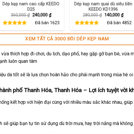
Dép kẹp nam cao cấp KEEDO
Dép kẹp nam quai dù siêu bền
D25
KEEDO KD1396
Giá
Giá
Giá
Giá
360,000
₫
240,000
₫
280,000
₫
140,000
₫
gốc
hiện
gốc
hiện
Đã bán
1623
Đã bán
4852
là:
tại
là:
tại
360,000 ₫.
là:
280,000 ₫.
là:
240,000 ₫.
140,0
XEM TẤT CẢ 3000 ĐÔI DÉP KẸP NAM
vừa thích hợp đi chơi, du lịch, dạo phố, hay gặp gỡ bạn bè, vừa 
mạnh luôn quan tâm
ệu da tốt sẽ là lựa chọn hoàn hảo cho phái mạnh trong mùa hè oi
ành phố Thanh Hóa, Thanh Hóa – Lợi ích tuyệt vời kh
thống kết hợp với hiện đại cùng với nhiều màu sắc khác nhau, giúp
ch sẽ giúp bạn tự tin sử dụng dù trời mưa, hay trời nắng mà không