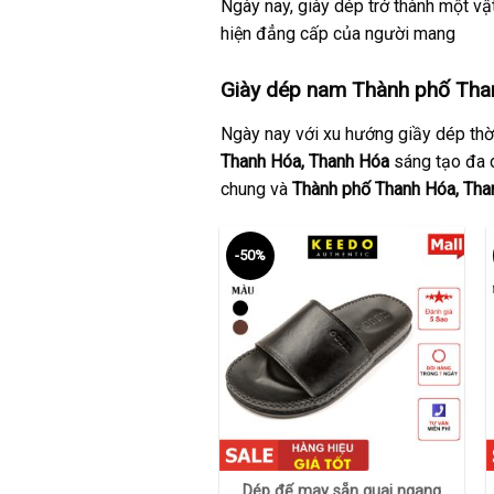
Ngày nay, giày dép trở thành một vật
hiện đẳng cấp của người mang
Giày dép nam Thành phố Tha
Ngày nay với xu hướng giầy dép thời
Thanh Hóa, Thanh Hóa
sáng tạo đa 
chung và
Thành phố Thanh Hóa, Tha
-50%
+
Dép đế may sẵn quai ngang