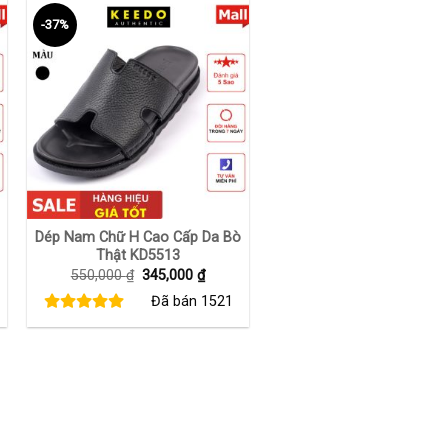
-37%
+
Dép Nam Chữ H Cao Cấp Da Bò
Thật KD5513
Giá
Giá
550,000
₫
345,000
₫
gốc
hiện
Đã bán
1521
là:
tại
550,000 ₫.
là:
00 ₫.
345,000 ₫.