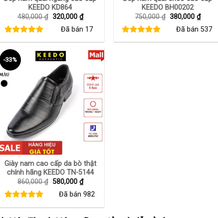
KEEDO KD864
KEEDO BH00202
Giá
Giá
Giá
Giá
480,000
₫
320,000
₫
750,000
₫
380,000
₫
gốc
hiện
gốc
hiện
Đã bán
17
Đã bán
537
là:
tại
là:
tại
480,000 ₫.
là:
750,000 ₫.
là:
320,000 ₫.
380,0
-33%
+
Giày nam cao cấp da bò thật
chính hãng KEEDO TN-5144
Giá
Giá
860,000
₫
580,000
₫
gốc
hiện
Đã bán
982
là:
tại
860,000 ₫.
là:
580,000 ₫.