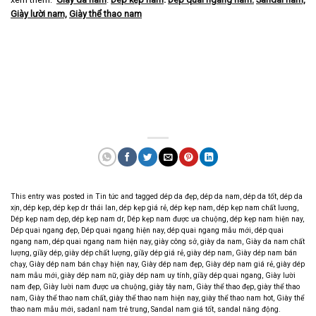
Giày lười nam,
Giày thể thao nam
This entry was posted in
Tin tức
and tagged
dép da đẹp
,
dép da nam
,
dép da tốt
,
dép da
xịn
,
dép kẹp
,
dép kẹp dr thái lan
,
dép kẹp giá rẻ
,
dép kẹp nam
,
dép kẹp nam chất lương
,
Dép kẹp nam dẹp
,
dép kẹp nam dr
,
Dép kẹp nam được ưa chuộng
,
dép kẹp nam hiện nay
,
Dép quai ngang đẹp
,
Dép quai ngang hiện nay
,
dép quai ngang mẫu mới
,
dép quai
ngang nam
,
dép quai ngang nam hiện nay
,
giày công sở
,
giày da nam
,
Giày da nam chất
lượng
,
giầy dép
,
giày dép chất lượng
,
giầy dép giá rẻ
,
giày dép nam
,
Giày dép nam bán
chạy
,
Giày dép nam bán chạy hiện nay
,
Giày dép nam đẹp
,
Giày dép nam giá rẻ
,
giày dép
nam mẫu mới
,
giày dép nam nữ
,
giày dép nam uy tính
,
giầy dép quai ngang
,
Giày lười
nam đẹp
,
Giày lười nam được ưa chuộng
,
giày tây nam
,
Giày thể thao đẹp
,
giày thể thao
nam
,
Giày thể thao nam chất
,
giày thể thao nam hiện nay
,
giày thể thao nam hot
,
Giày thể
thao nam mẫu mới
,
sadanl nam trẻ trung
,
Sandal nam giá tốt
,
sandal năng động
.