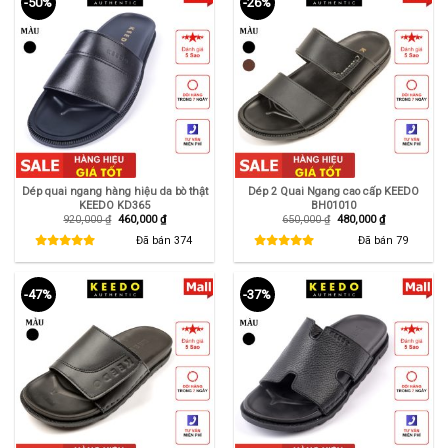
-50%
-26%
Dép quai ngang hàng hiệu da bò thật
Dép 2 Quai Ngang cao cấp KEEDO
KEEDO KD365
BH01010
Giá
Giá
Giá
Giá
920,000
₫
460,000
₫
650,000
₫
480,000
₫
gốc
hiện
gốc
hiện
là:
tại
là:
tại
Đã bán
374
Đã bán
79
920,000 ₫.
là:
650,000 ₫.
là:
460,000 ₫.
480,000 ₫.
-47%
-37%