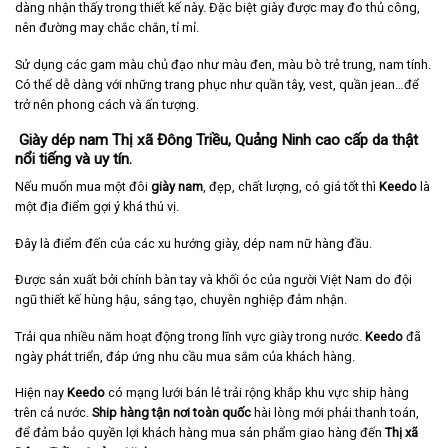
dàng nhận thấy trong thiết kế này. Đặc biệt giày được may đo thủ công,
nên đường may chắc chắn, tỉ mỉ.
Sử dụng các gam màu chủ đạo như màu đen, màu bò trẻ trung, nam tính.
Có thể dễ dàng với những trang phục như quần tây, vest, quần jean…để
trở nên phong cách và ấn tượng.
Giày dép nam Thị xã Đông Triều, Quảng Ninh cao cấp da thật
nổi tiếng và uy tín.
Nếu muốn mua một đôi
giày nam
, đẹp, chất lượng, có giá tốt thì
Keedo
là
một địa điểm gợi ý khá thú vị.
Đây là điểm đến của các xu hướng giày, dép nam nữ hàng đầu.
Được sản xuất bởi chính bàn tay và khối óc của người Việt Nam do đội
ngũ thiết kế hùng hậu, sáng tạo, chuyên nghiệp đảm nhận.
Trải qua nhiều năm hoạt động trong lĩnh vực giày trong nước.
Keedo
đã
ngày phát triển, đáp ứng nhu cầu mua sắm của khách hàng.
Hiện nay
Keedo
có mạng lưới bán lẻ trải rộng khắp khu vực ship hàng
trên cả nước.
Ship hàng tận nơi toàn quốc
hài lòng mới phải thanh toán,
để đảm bảo quyền lợi khách hàng mua sản phẩm giao hàng đến
Thị xã