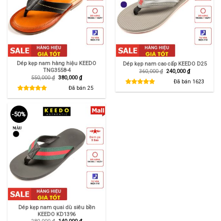
Dép kẹp nam hàng hiệu KEEDO
Dép kẹp nam cao cấp KEEDO D25
TNG3558-4
Giá
Giá
360,000
₫
240,000
₫
gốc
hiện
Giá
Giá
550,000
₫
380,000
₫
là:
tại
Đã bán
1623
gốc
hiện
360,000 ₫.
là:
là:
tại
Đã bán
25
240,000 ₫.
550,000 ₫.
là:
380,000 ₫.
-50%
Dép kẹp nam quai dù siêu bền
KEEDO KD1396
Giá
Giá