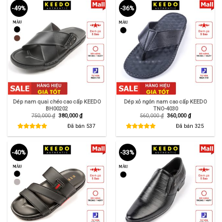
-49%
-36%
Dép nam quai chéo cao cấp KEEDO
Dép xỏ ngón nam cao cấp KEEDO
BH00202
TNO-4030
Giá
Giá
Giá
Giá
750,000
₫
380,000
₫
560,000
₫
360,000
₫
gốc
hiện
gốc
hiện
là:
tại
là:
tại
Đã bán
537
Đã bán
325
750,000 ₫.
là:
560,000 ₫.
là:
380,000 ₫.
360,000 ₫.
-40%
-33%