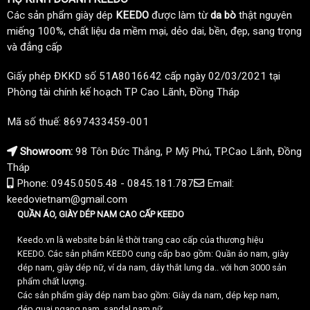
Các sản phẩm giày dép
KEEDO
được làm từ
da bò
thật nguyên
miếng 100%, chất liệu da mềm mại, dẻo dai, bền, đẹp, sang trọng
và đẳng cấp
Giấy phép ĐKKD số 51A8016642 cấp ngày 02/03/2021 tại
Phòng tài chính kế hoạch TP Cao Lãnh, Đồng Tháp
Mã số thuế: 8697433459-001
Showroom:
98 Tôn Đức Thắng, P Mỹ Phú, TP.Cao Lãnh, Đồng
Tháp
Phone: 0945.0505.48 - 0845.181.787
Email:
keedovietnam@gmail.com
QUẦN ÁO, GIÀY DÉP NAM CAO CẤP KEEDO
Keedo.vn là website bán lẻ thời trang cao cấp của thương hiệu
KEEDO. Các sản phẩm KEEDO cung cấp bao gồm: Quần áo nam, giày
dép nam, giày dép nữ, ví da nam, dây thắt lưng da.. với hơn 3000 sản
phẩm chất lượng.
Các sản phẩm giày dép nam bao gồm: Giày da nam, dép kẹp nam,
dép quai ngang nam, sandal nam nữ...