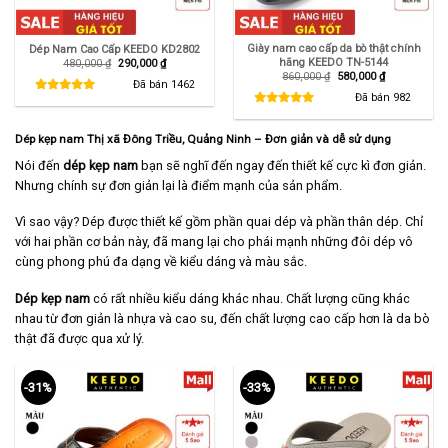
Giày nam cao cấp da bò thật chính
Dép Nam Cao Cấp KEEDO KD2802
hãng KEEDO TN-5144
Giá
Giá
480,000
₫
290,000
₫
gốc
hiện
Giá
Giá
860,000
₫
580,000
₫
là:
tại
Đã bán
1462
gốc
hiện
480,000 ₫.
là:
là:
tại
Đã bán
982
290,000 ₫.
860,000 ₫.
là:
580,000 ₫.
Dép kẹp nam Thị xã Đông Triều, Quảng Ninh – Đơn giản và dễ sử dụng
Nói đến
dép kẹp nam
bạn sẽ nghĩ đến ngay đến thiết kế cực kì đơn giản.
Nhưng chính sự đơn giản lại là điểm mạnh của sản phẩm.
Vì sao vậy? Dép được thiết kế gồm phần quai dép và phần thân dép. Chỉ
với hai phần cơ bản này, đã mang lại cho phái mạnh những đôi dép vô
cùng phong phú đa dạng về kiểu dáng và màu sắc.
Dép kẹp nam
có rất nhiều kiểu dáng khác nhau. Chất lượng cũng khác
nhau từ đơn giản là nhựa và cao su, đến chất lượng cao cấp hơn là da bò
thật đã được qua xử lý.
-31%
-33%