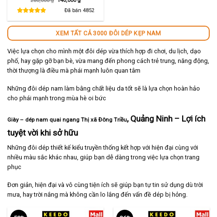
280,000
₫
140,000
₫
gốc
hiện
là:
tại
Đã bán
4852
280,000 ₫.
là:
140,000 ₫.
XEM TẤT CẢ 3000 ĐÔI DÉP KẸP NAM
Việc lựa chọn cho mình một đôi dép vừa thích hợp đi chơi, du lịch, dạo
phố, hay gặp gỡ bạn bè, vừa mang đến phong cách trẻ trung, năng động,
thời thượng là điều mà phái mạnh luôn quan tâm
Những đôi dép nam làm bằng chất liệu da tốt sẽ là lựa chọn hoàn hảo
cho phái mạnh trong mùa hè oi bức
, Quảng Ninh – Lợi ích
Giày – dép nam quai ngang Thị xã Đông Triều
tuyệt vời khi sở hữu
Những đôi dép thiết kế kiểu truyền thống kết hợp với hiện đại cùng với
nhiều màu sắc khác nhau, giúp bạn dễ dàng trong việc lựa chọn trang
phục
Đơn giản, hiện đại và vô cùng tiện ích sẽ giúp bạn tự tin sử dụng dù trời
mưa, hay trời nắng mà không cần lo lắng đến vấn đề dép bị hỏng.