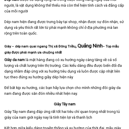
người, là vật dụng không thể thiếu mà còn thể hiện tính cách và đẳng cấp
của mõi người
Dép nam hiện đang được trưng bày tại shop, nhận được sự đón nhận, sử
dụng và yêu thích rất lớn từ phái mạnh không chỉ ở địa phường mà lan
rộng trên toàn quốc.
, Quảng Ninh
Giày – dép nam quai ngang Thị xã Đông Triều
– Top mẫu
giày được phái mạnh ưa chuộng nhất
Giày da nam
là mặt hàng đang có xu hướng ngày càng tăng về cả số
lượng và chất lượng trên thị trường. Các kiểu dáng đều được biến đổi đa
dạng nhầm đáp ứng với xu hướng tiêu dụng và luôn được cập nhật liên
tục theo đúng xu hướng giầy dép hiện này
Để bắt kịp xu hướng, các bạn hãy lựa chọn cho mình những đôi giày da
nam đang được săn đón nhiều nhát hiện nay.
Giày Tây nam
Giày Tây nam
đang đáp ứng rất tốt hai tiêu chí quan trọng nhất trong tủ
giày của nam giới ngày nay là tính tiện lợi và thanh lịch
Kết hơp giữa kiểu dáng truyền thống và xu hướng của thời đại, mẫu giày