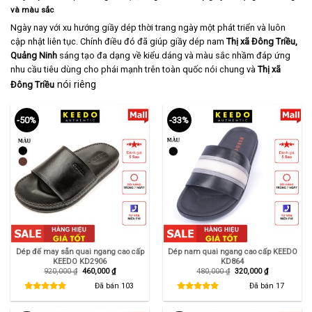
và màu sắc
Ngày nay với xu hướng giầy dép thời trang ngày một phát triển và luôn
cập nhật liên tục. Chính điều đó đã giúp giầy dép nam
Thị xã Đông Triều,
Quảng Ninh
sáng tạo đa dạng về kiểu dáng và màu sắc nhầm đáp ứng
nhu cầu tiêu dùng cho phái mạnh trên toàn quốc nói chung và
Thị xã
nói riêng
Đông Triều
-50%
-33%
Dép đế may sẵn quai ngang cao cấp
Dép nam quai ngang cao cấp KEEDO
KEEDO KD2906
KD864
Giá
Giá
Giá
Giá
920,000
₫
460,000
₫
480,000
₫
320,000
₫
gốc
hiện
gốc
hiện
là:
tại
là:
tại
Đã bán
103
Đã bán
17
920,000 ₫.
là:
480,000 ₫.
là:
460,000 ₫.
320,000 ₫.