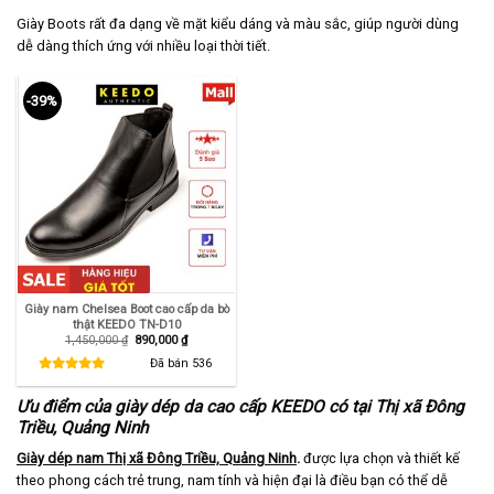
Giày Boots rất đa dạng về mặt kiểu dáng và màu sắc, giúp người dùng
dễ dàng thích ứng với nhiều loại thời tiết.
-39%
Giày nam Chelsea Boot cao cấp da bò
thật KEEDO TN-D10
Giá
Giá
1,450,000
₫
890,000
₫
gốc
hiện
là:
tại
Đã bán
536
1,450,000 ₫.
là:
890,000 ₫.
Ưu điểm của giày dép da cao cấp KEEDO có tại Thị xã Đông
Triều, Quảng Ninh
Giày dép nam Thị xã Đông Triều, Quảng Ninh
.
được lựa chọn và thiết kế
theo phong cách trẻ trung, nam tính và hiện đại là điều bạn có thể dễ