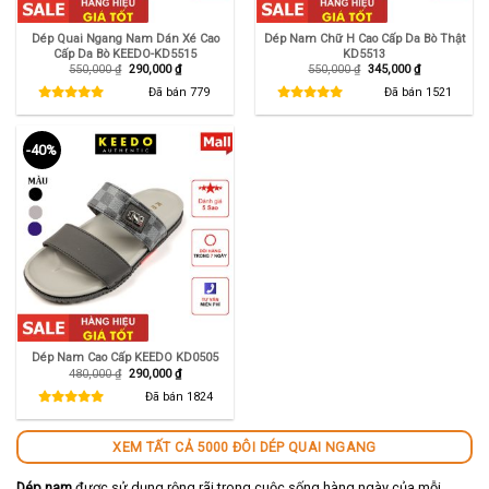
Dép Quai Ngang Nam Dán Xé Cao
Dép Nam Chữ H Cao Cấp Da Bò Thật
Cấp Da Bò KEEDO-KD5515
KD5513
Giá
Giá
Giá
Giá
550,000
₫
290,000
₫
550,000
₫
345,000
₫
gốc
hiện
gốc
hiện
là:
tại
là:
tại
Đã bán
779
Đã bán
1521
550,000 ₫.
là:
550,000 ₫.
là:
290,000 ₫.
345,000 ₫.
-40%
Dép Nam Cao Cấp KEEDO KD0505
Giá
Giá
480,000
₫
290,000
₫
gốc
hiện
là:
tại
Đã bán
1824
480,000 ₫.
là:
290,000 ₫.
XEM TẤT CẢ 5000 ĐÔI DÉP QUAI NGANG
Dép nam
được sử dụng rộng rãi trong cuộc sống hàng ngày của mỗi