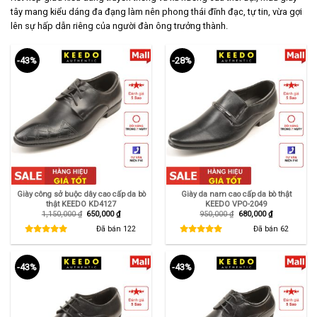
tây mang kiểu dáng đa đạng làm nên phong thái đĩnh đạc, tự tin, vừa gợi
lên sự hấp dẫn riêng của người đàn ông trưởng thành.
-43%
-28%
Giày công sở buộc dây cao cấp da bò
Giày da nam cao cấp da bò thật
thật KEEDO KD4127
KEEDO VPO-2049
Giá
Giá
Giá
Giá
1,150,000
₫
650,000
₫
950,000
₫
680,000
₫
gốc
hiện
gốc
hiện
là:
tại
là:
tại
Đã bán
122
Đã bán
62
1,150,000 ₫.
là:
950,000 ₫.
là:
650,000 ₫.
680,000 ₫.
-43%
-43%