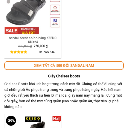
Sandal Keedo chính hãng KEEDO
KDX24
Giá
Giá
390,000
₫
280,000
₫
gốc
hiện
là:
tại
Đã bán
516
390,000 ₫.
là:
280,000 ₫.
XEM TẤT CẢ 500 ĐÔI SANDAL NAM
Giày Chelsea boots
Chelsea Boots khá linh hoạt trong cách mix đồ. Chúng có thể đi cùng với
cả những bộ Âu phục trang trọng và trang phục hàng ngày. Hầu hết nam
giới đều rất yêu thích sự tiện lợi mà loại giày nam này mang lại. Cùng một
đôi giày, bạn có thể mix cùng quần jean hoặc quần âu, thật tiện lợi phải
không nào!
-39%