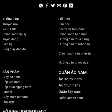
THÔNG TIN
HỖ TRỢ
Khuyến mãi
C
âu hỏi
Về KEEDO
Đổi trả và bảo hành
Chính sách đại lý
Chính sách bảo mật
Tuyển dụng
Hướng dẫn mua hàng
Liên hệ
Hướng dẫn thanh toán
Blog giày dép da
Chính sách vận chuyển
Hướng dẫn chọn size
SẢN PHẨM
QUẦN ÁO NAM
Giày da nam
Áo sơ mi nam
Dép kẹp nam
Áo thun nam
Dép quai ngang nam
Quần tây nam
Sandal
Giày sneaker nam
Quần Jeans nam
Phụ kiện
HỘ KINH DOANH KEEDO