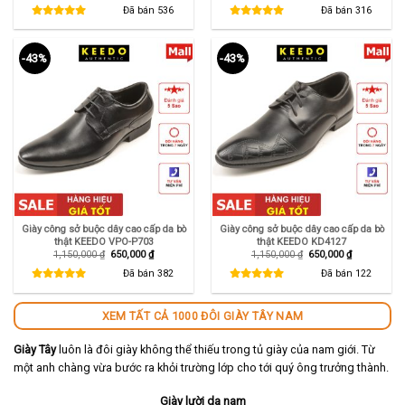
là:
tại
là:
tại
Đã bán
536
Đã bán
316
1,450,000 ₫.
là:
1,150,000 ₫.
là:
890,000 ₫.
650,000 ₫.
-43%
-43%
Giày công sở buộc dây cao cấp da bò
Giày công sở buộc dây cao cấp da bò
thật KEEDO VPO-P703
thật KEEDO KD4127
Giá
Giá
Giá
Giá
1,150,000
₫
650,000
₫
1,150,000
₫
650,000
₫
gốc
hiện
gốc
hiện
là:
tại
là:
tại
Đã bán
382
Đã bán
122
1,150,000 ₫.
là:
1,150,000 ₫.
là:
650,000 ₫.
650,000 ₫.
XEM TẤT CẢ 1000 ĐÔI GIÀY TÂY NAM
Giày Tây
luôn là đôi giày không thể thiếu trong tủ giày của nam giới. Từ
một anh chàng vừa bước ra khỏi trường lớp cho tới quý ông trưởng thành.
Giày lười da nam