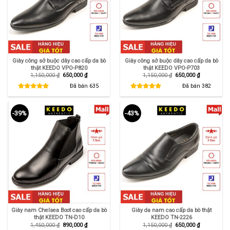
Giày công sở buộc dây cao cấp da bò
Giày công sở buộc dây cao cấp da bò
thật KEEDO VPO-P820
thật KEEDO VPO-P703
Giá
Giá
Giá
Giá
1,150,000
₫
650,000
₫
1,150,000
₫
650,000
₫
gốc
hiện
gốc
hiện
là:
tại
là:
tại
Đã bán
635
Đã bán
382
1,150,000 ₫.
là:
1,150,000 ₫.
là:
650,000 ₫.
650,000 ₫.
-39%
-43%
Giày nam Chelsea Boot cao cấp da bò
Giày da nam cao cấp da bò thật
thật KEEDO TN-D10
KEEDO TN-2226
Giá
Giá
Giá
Giá
1,450,000
₫
890,000
₫
1,150,000
₫
650,000
₫
gốc
hiện
gốc
hiện