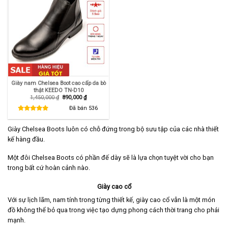
Giày nam Chelsea Boot cao cấp da bò
thật KEEDO TN-D10
Giá
Giá
1,450,000
₫
890,000
₫
gốc
hiện
là:
tại
Đã bán
536
1,450,000 ₫.
là:
890,000 ₫.
Giày Chelsea Boots luôn có chỗ đứng trong bộ sưu tập của các nhà thiết
kế hàng đầu.
Một đôi Chelsea Boots có phần đế dày sẽ là lựa chọn tuyệt vời cho bạn
trong bất cứ hoàn cảnh nào.
Giày cao cổ
Với sự lịch lãm, nam tính trong từng thiết kế, giày cao cổ vẫn là một món
đồ không thể bỏ qua trong việc tạo dựng phong cách thời trang cho phái
mạnh.