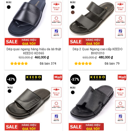
Dép quai ngang hàng hiệu da bò thật
Dép 2 Quai Ngang cao cấp KEEDO
KEEDO KD365
BH01010
Giá
Giá
Giá
Giá
920,000
₫
460,000
₫
650,000
₫
480,000
₫
gốc
hiện
gốc
hiện
là:
tại
là:
tại
Đã bán
374
Đã bán
79
920,000 ₫.
là:
650,000 ₫.
là:
460,000 ₫.
480,000 ₫.
-47%
-37%