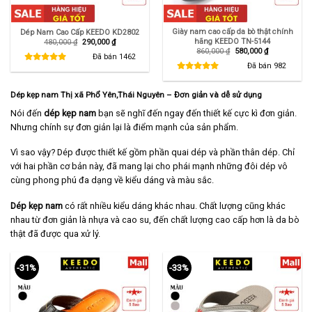
Giày nam cao cấp da bò thật chính
Dép Nam Cao Cấp KEEDO KD2802
hãng KEEDO TN-5144
Giá
Giá
480,000
₫
290,000
₫
gốc
hiện
Giá
Giá
860,000
₫
580,000
₫
là:
tại
Đã bán
1462
gốc
hiện
480,000 ₫.
là:
là:
tại
Đã bán
982
290,000 ₫.
860,000 ₫.
là:
580,000 ₫.
Dép kẹp nam Thị xã Phổ Yên,Thái Nguyên – Đơn giản và dễ sử dụng
Nói đến
dép kẹp nam
bạn sẽ nghĩ đến ngay đến thiết kế cực kì đơn giản.
Nhưng chính sự đơn giản lại là điểm mạnh của sản phẩm.
Vì sao vậy? Dép được thiết kế gồm phần quai dép và phần thân dép. Chỉ
với hai phần cơ bản này, đã mang lại cho phái mạnh những đôi dép vô
cùng phong phú đa dạng về kiểu dáng và màu sắc.
Dép kẹp nam
có rất nhiều kiểu dáng khác nhau. Chất lượng cũng khác
nhau từ đơn giản là nhựa và cao su, đến chất lượng cao cấp hơn là da bò
thật đã được qua xử lý.
-31%
-33%