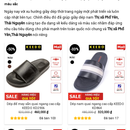
màu sắc
Ngày nay với xu hướng giầy dép thời trang ngày một phát triển và luôn
cập nhật liên tục. Chính điều đó đã giúp giầy dép nam
Thị xã Phổ Yên,
Thái Nguyên
sáng tạo đa dạng về kiểu dáng và màu sắc nhầm đáp ứng
nhu cầu tiêu dùng cho phái mạnh trên toàn quốc nói chung và
Thị xã Phổ
Yên,
Thái Nguyên
nói riêng
-50%
-33%
Dép đế may sẵn quai ngang cao cấp
Dép nam quai ngang cao cấp KEEDO
KEEDO KD2906
KD864
Giá
Giá
Giá
Giá
920,000
₫
460,000
₫
480,000
₫
320,000
₫
gốc
hiện
gốc
hiện
là:
tại
là:
tại
Đã bán
103
Đã bán
17
920,000 ₫.
là:
480,000 ₫.
là:
460,000 ₫.
320,000 ₫.