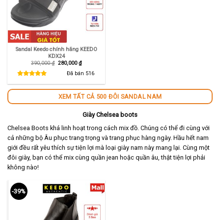
Sandal Keedo chính hãng KEEDO
KDX24
Giá
Giá
390,000
₫
280,000
₫
gốc
hiện
là:
tại
Đã bán
516
390,000 ₫.
là:
280,000 ₫.
XEM TẤT CẢ 500 ĐÔI SANDAL NAM
Giày Chelsea boots
Chelsea Boots khá linh hoạt trong cách mix đồ. Chúng có thể đi cùng với
cả những bộ Âu phục trang trọng và trang phục hàng ngày. Hầu hết nam
giới đều rất yêu thích sự tiện lợi mà loại giày nam này mang lại. Cùng một
đôi giày, bạn có thể mix cùng quần jean hoặc quần âu, thật tiện lợi phải
không nào!
-39%