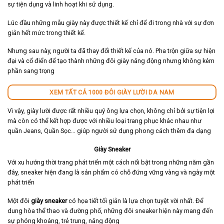
sự tiện dụng và linh hoạt khi sử dụng.
Lúc đầu những mẫu giày này được thiết kế chỉ để đi trong nhà với sự đơn
giản hết mức trong thiết kế.
Nhưng sau này, người ta đã thay đổi thiết kế của nó. Pha trộn giữa sự hiện
đại và cổ điển để tạo thành những đôi giày năng động nhưng không kém
phần sang trọng
XEM TẤT CẢ 1000 ĐÔI GIÀY LƯỜI DA NAM
Vì vậy, giày lười được rất nhiều quý ông lựa chọn, không chỉ bởi sự tiện lợi
mà còn có thể kết hợp được với nhiều loại trang phục khác nhau như
quần Jeans, Quần Sọc… giúp người sử dụng phong cách thêm đa dạng
Giày Sneaker
Với xu hướng thời trang phát triển một cách nổi bật trong những năm gần
đây, sneaker hiện đang là sản phẩm có chỗ đứng vững vàng và ngày một
phát triển
Một đôi
giày sneaker
có họa tiết tối giản là lựa chọn tuyệt vời nhất. Để
dung hòa thể thao và đường phố, những đôi sneaker hiện này mang đến
sự phóng khoáng, trẻ trung, năng động