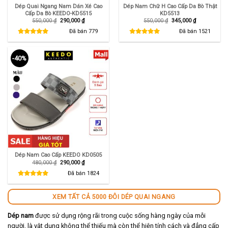
Dép Quai Ngang Nam Dán Xé Cao
Dép Nam Chữ H Cao Cấp Da Bò Thật
Cấp Da Bò KEEDO-KD5515
KD5513
Giá
Giá
Giá
Giá
550,000
₫
290,000
₫
550,000
₫
345,000
₫
gốc
hiện
gốc
hiện
là:
tại
là:
tại
Đã bán
779
Đã bán
1521
550,000 ₫.
là:
550,000 ₫.
là:
290,000 ₫.
345,000 ₫.
-40%
Dép Nam Cao Cấp KEEDO KD0505
Giá
Giá
480,000
₫
290,000
₫
gốc
hiện
là:
tại
Đã bán
1824
480,000 ₫.
là:
290,000 ₫.
XEM TẤT CẢ 5000 ĐÔI DÉP QUAI NGANG
Dép nam
được sử dụng rộng rãi trong cuộc sống hàng ngày của mỗi
người, là vật dụng không thể thiếu mà còn thể hiện tính cách và đẳng cấp