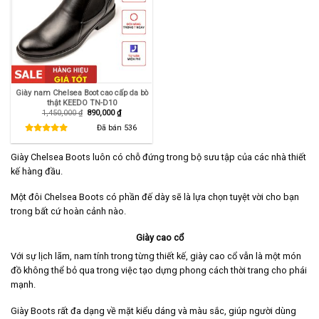
Giày nam Chelsea Boot cao cấp da bò
thật KEEDO TN-D10
Giá
Giá
1,450,000
₫
890,000
₫
gốc
hiện
là:
tại
Đã bán
536
1,450,000 ₫.
là:
890,000 ₫.
Giày Chelsea Boots luôn có chỗ đứng trong bộ sưu tập của các nhà thiết
kế hàng đầu.
Một đôi Chelsea Boots có phần đế dày sẽ là lựa chọn tuyệt vời cho bạn
trong bất cứ hoàn cảnh nào.
Giày cao cổ
Với sự lịch lãm, nam tính trong từng thiết kế, giày cao cổ vẫn là một món
đồ không thể bỏ qua trong việc tạo dựng phong cách thời trang cho phái
mạnh.
Giày Boots rất đa dạng về mặt kiểu dáng và màu sắc, giúp người dùng