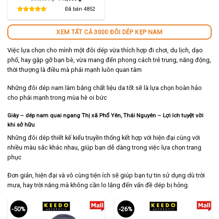
gốc
hiện
là:
tại
Đã bán
4852
280,000 ₫.
là:
140,000 ₫.
XEM TẤT CẢ 3000 ĐÔI DÉP KẸP NAM
Việc lựa chọn cho mình một đôi dép vừa thích hợp đi chơi, du lịch, dạo
phố, hay gặp gỡ bạn bè, vừa mang đến phong cách trẻ trung, năng động,
thời thượng là điều mà phái mạnh luôn quan tâm
Những đôi dép nam làm bằng chất liệu da tốt sẽ là lựa chọn hoàn hảo
cho phái mạnh trong mùa hè oi bức
Giày – dép nam quai ngang Thị xã Phổ Yên, Thái Nguyên – Lợi ích tuyệt vời
khi sở hữu
Những đôi dép thiết kế kiểu truyền thống kết hợp với hiện đại cùng với
nhiều màu sắc khác nhau, giúp bạn dễ dàng trong việc lựa chọn trang
phục
Đơn giản, hiện đại và vô cùng tiện ích sẽ giúp bạn tự tin sử dụng dù trời
mưa, hay trời nắng mà không cần lo lắng đến vấn đề dép bị hỏng.
-50%
-26%