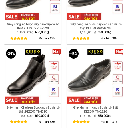
Giày công sở buộc dây cao cấp da bò
Giày công sở buộc dây cao cấp da bò
thật KEEDO VPO-P820
thật KEEDO VPO-P703
Giá
Giá
Giá
Giá
1,150,000
₫
650,000
₫
1,150,000
₫
650,000
₫
gốc
hiện
gốc
hiện
là:
tại
là:
tại
Đã bán
635
Đã bán
382
1,150,000 ₫.
là:
1,150,000 ₫.
là:
650,000 ₫.
650,000 ₫.
-39%
-43%
Giày nam Chelsea Boot cao cấp da bò
Giày da nam cao cấp da bò thật
thật KEEDO TN-D10
KEEDO TN-2226
Giá
Giá
Giá
Giá
1,450,000
₫
890,000
₫
1,150,000
₫
650,000
₫
gốc
hiện
gốc
hiện
là:
tại
là:
tại
Đã bán
536
Đã bán
316
1,450,000 ₫.
là:
1,150,000 ₫.
là:
890,000 ₫.
650,000 ₫.