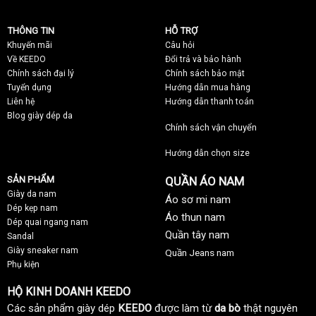
THÔNG TIN
HỖ TRỢ
Khuyến mãi
C
âu hỏi
Về KEEDO
Đổi trả và bảo hành
Chính sách đại lý
Chính sách bảo mật
Tuyển dụng
Hướng dẫn mua hàng
Liên hệ
Hướng dẫn thanh toán
Blog giày dép da
Chính sách vận chuyển
Hướng dẫn chọn size
SẢN PHẨM
QUẦN ÁO NAM
Giày da nam
Áo sơ mi nam
Dép kẹp nam
Áo thun nam
Dép quai ngang nam
Quần tây nam
Sandal
Giày sneaker nam
Quần Jeans nam
Phụ kiện
HỘ KINH DOANH KEEDO
Các sản phẩm giày dép
KEEDO
được làm từ
da bò
thật nguyên