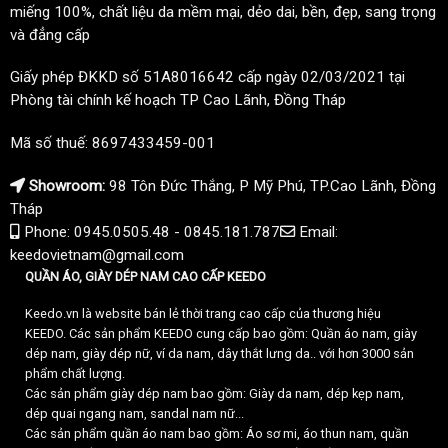
miếng 100%, chất liệu da mềm mại, dẻo dai, bền, đẹp, sang trọng
và đẳng cấp
Giấy phép ĐKKD số 51A8016642 cấp ngày 02/03/2021 tại
Phòng tài chính kế hoạch TP Cao Lãnh, Đồng Tháp
Mã số thuế: 8697433459-001
Showroom:
98 Tôn Đức Thắng, P Mỹ Phú, TP.Cao Lãnh, Đồng
Tháp
Phone: 0945.0505.48 - 0845.181.787
Email:
keedovietnam@gmail.com
QUẦN ÁO, GIÀY DÉP NAM CAO CẤP KEEDO
Keedo.vn là website bán lẻ thời trang cao cấp của thương hiệu
KEEDO. Các sản phẩm KEEDO cung cấp bao gồm: Quần áo nam, giày
dép nam, giày dép nữ, ví da nam, dây thắt lưng da.. với hơn 3000 sản
phẩm chất lượng.
Các sản phẩm giày dép nam bao gồm: Giày da nam, dép kẹp nam,
dép quai ngang nam, sandal nam nữ...
Các sản phẩm quần áo nam bao gồm: Áo sơ mi, áo thun nam, quần