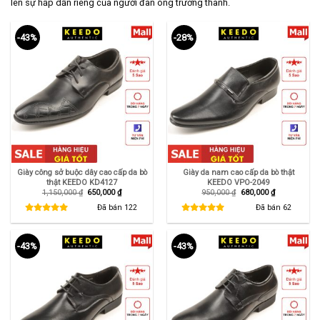
lên sự hấp dẫn riêng của người đàn ông trưởng thành.
-43%
-28%
Giày công sở buộc dây cao cấp da bò
Giày da nam cao cấp da bò thật
thật KEEDO KD4127
KEEDO VPO-2049
Giá
Giá
Giá
Giá
1,150,000
₫
650,000
₫
950,000
₫
680,000
₫
gốc
hiện
gốc
hiện
là:
tại
là:
tại
Đã bán
122
Đã bán
62
1,150,000 ₫.
là:
950,000 ₫.
là:
650,000 ₫.
680,000 ₫.
-43%
-43%