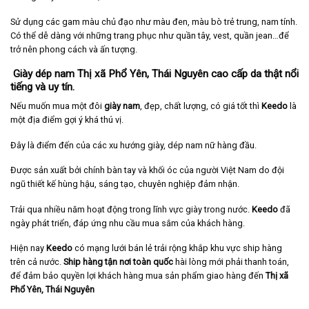
Sử dụng các gam màu chủ đạo như màu đen, màu bò trẻ trung, nam tính.
Có thể dễ dàng với những trang phục như quần tây, vest, quần jean…để
trở nên phong cách và ấn tượng.
Giày dép nam Thị xã Phổ Yên, Thái Nguyên cao cấp da thật nổi
tiếng và uy tín.
Nếu muốn mua một đôi
giày nam
, đẹp, chất lượng, có giá tốt thì
Keedo
là
một địa điểm gợi ý khá thú vị.
Đây là điểm đến của các xu hướng giày, dép nam nữ hàng đầu.
Được sản xuất bởi chính bàn tay và khối óc của người Việt Nam do đội
ngũ thiết kế hùng hậu, sáng tạo, chuyên nghiệp đảm nhận.
Trải qua nhiều năm hoạt động trong lĩnh vực giày trong nước.
Keedo
đã
ngày phát triển, đáp ứng nhu cầu mua sắm của khách hàng.
Hiện nay
Keedo
có mạng lưới bán lẻ trải rộng khắp khu vực ship hàng
trên cả nước.
Ship hàng tận nơi toàn quốc
hài lòng mới phải thanh toán,
để đảm bảo quyền lợi khách hàng mua sản phẩm giao hàng đến
Thị xã
Phổ Yên, Thái Nguyên