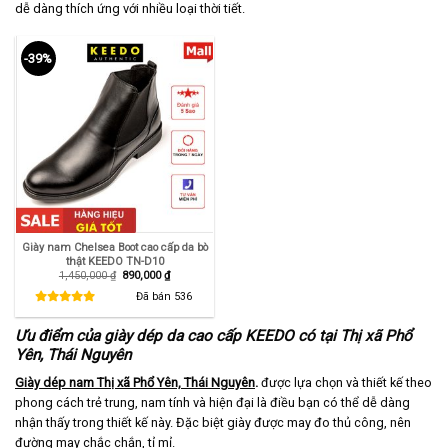
dễ dàng thích ứng với nhiều loại thời tiết.
-39%
Giày nam Chelsea Boot cao cấp da bò
thật KEEDO TN-D10
Giá
Giá
1,450,000
₫
890,000
₫
gốc
hiện
là:
tại
Đã bán
536
1,450,000 ₫.
là:
890,000 ₫.
Ưu điểm của giày dép da cao cấp KEEDO có tại Thị xã Phổ
Yên, Thái Nguyên
Giày dép nam Thị xã Phổ Yên, Thái Nguyên
.
được lựa chọn và thiết kế theo
phong cách trẻ trung, nam tính và hiện đại là điều bạn có thể dễ dàng
nhận thấy trong thiết kế này. Đặc biệt giày được may đo thủ công, nên
đường may chắc chắn, tỉ mỉ.