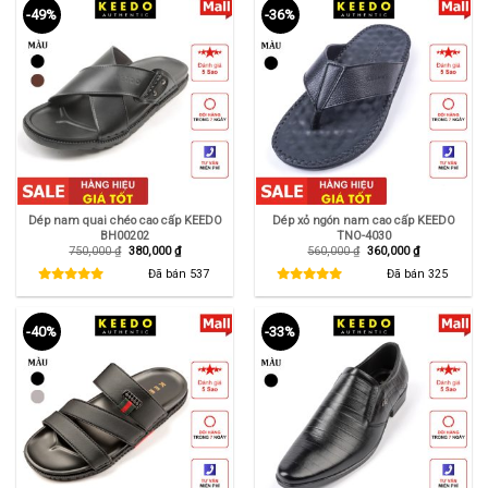
-49%
-36%
Dép nam quai chéo cao cấp KEEDO
Dép xỏ ngón nam cao cấp KEEDO
BH00202
TNO-4030
Giá
Giá
Giá
Giá
750,000
₫
380,000
₫
560,000
₫
360,000
₫
gốc
hiện
gốc
hiện
là:
tại
là:
tại
Đã bán
537
Đã bán
325
750,000 ₫.
là:
560,000 ₫.
là:
380,000 ₫.
360,000 ₫.
-40%
-33%