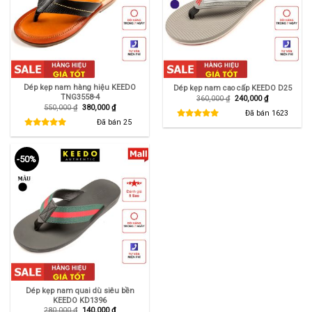
Dép kẹp nam hàng hiệu KEEDO
Dép kẹp nam cao cấp KEEDO D25
TNG3558-4
Giá
Giá
360,000
₫
240,000
₫
gốc
hiện
Giá
Giá
550,000
₫
380,000
₫
là:
tại
Đã bán
1623
gốc
hiện
360,000 ₫.
là:
là:
tại
Đã bán
25
240,000 ₫.
550,000 ₫.
là:
380,000 ₫.
-50%
Dép kẹp nam quai dù siêu bền
KEEDO KD1396
Giá
Giá
280,000
₫
140,000
₫