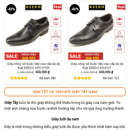
-43%
-43%
Giày công sở buộc dây cao cấp da bò
Giày công sở buộc dây cao cấp da bò
thật KEEDO VPO-P703
thật KEEDO KD4127
Giá
Giá
Giá
Giá
1,150,000
₫
650,000
₫
1,150,000
₫
650,000
₫
gốc
hiện
gốc
hiện
là:
tại
là:
tại
Đã bán
382
Đã bán
122
1,150,000 ₫.
là:
1,150,000 ₫.
là:
650,000 ₫.
650,000 ₫.
XEM TẤT CẢ 1000 ĐÔI GIÀY TÂY NAM
Giày Tây
luôn là đôi giày không thể thiếu trong tủ giày của nam giới. Từ
một anh chàng vừa bước ra khỏi trường lớp cho tới quý ông trưởng thành.
Giày lười da nam
Đây là một trong những kiểu giày lười da được yêu thích nhất hiện nay bởi