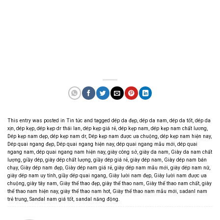
This entry was posted in
Tin tức
and tagged
dép da đẹp
,
dép da nam
,
dép da tốt
,
dép da
xịn
,
dép kẹp
,
dép kẹp dr thái lan
,
dép kẹp giá rẻ
,
dép kẹp nam
,
dép kẹp nam chất lương
,
Dép kẹp nam dẹp
,
dép kẹp nam dr
,
Dép kẹp nam được ưa chuộng
,
dép kẹp nam hiện nay
,
Dép quai ngang đẹp
,
Dép quai ngang hiện nay
,
dép quai ngang mẫu mới
,
dép quai
ngang nam
,
dép quai ngang nam hiện nay
,
giày công sở
,
giày da nam
,
Giày da nam chất
lượng
,
giầy dép
,
giày dép chất lượng
,
giầy dép giá rẻ
,
giày dép nam
,
Giày dép nam bán
chạy
,
Giày dép nam đẹp
,
Giày dép nam giá rẻ
,
giày dép nam mẫu mới
,
giày dép nam nữ
,
giày dép nam uy tính
,
giầy dép quai ngang
,
Giày lười nam đẹp
,
Giày lười nam được ưa
chuộng
,
giày tây nam
,
Giày thể thao đẹp
,
giày thể thao nam
,
Giày thể thao nam chất
,
giày
thể thao nam hiện nay
,
giày thể thao nam hot
,
Giày thể thao nam mẫu mới
,
sadanl nam
trẻ trung
,
Sandal nam giá tốt
,
sandal năng động
.