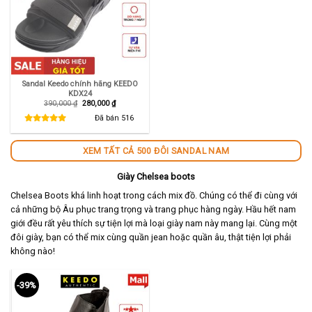
Sandal Keedo chính hãng KEEDO
KDX24
Giá
Giá
390,000
₫
280,000
₫
gốc
hiện
là:
tại
Đã bán
516
390,000 ₫.
là:
280,000 ₫.
XEM TẤT CẢ 500 ĐÔI SANDAL NAM
Giày Chelsea boots
Chelsea Boots khá linh hoạt trong cách mix đồ. Chúng có thể đi cùng với
cả những bộ Âu phục trang trọng và trang phục hàng ngày. Hầu hết nam
giới đều rất yêu thích sự tiện lợi mà loại giày nam này mang lại. Cùng một
đôi giày, bạn có thể mix cùng quần jean hoặc quần âu, thật tiện lợi phải
không nào!
-39%