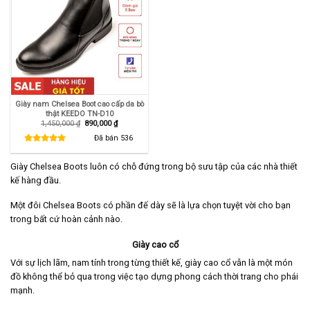
Giày nam Chelsea Boot cao cấp da bò
thật KEEDO TN-D10
Giá
Giá
1,450,000
₫
890,000
₫
gốc
hiện
là:
tại
Đã bán
536
1,450,000 ₫.
là:
890,000 ₫.
Giày Chelsea Boots luôn có chỗ đứng trong bộ sưu tập của các nhà thiết
kế hàng đầu.
Một đôi Chelsea Boots có phần đế dày sẽ là lựa chọn tuyệt vời cho bạn
trong bất cứ hoàn cảnh nào.
Giày cao cổ
Với sự lịch lãm, nam tính trong từng thiết kế, giày cao cổ vẫn là một món
đồ không thể bỏ qua trong việc tạo dựng phong cách thời trang cho phái
mạnh.