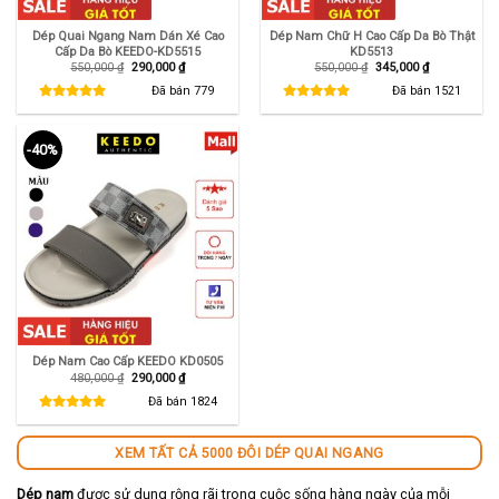
Dép Quai Ngang Nam Dán Xé Cao
Dép Nam Chữ H Cao Cấp Da Bò Thật
Cấp Da Bò KEEDO-KD5515
KD5513
Giá
Giá
Giá
Giá
550,000
₫
290,000
₫
550,000
₫
345,000
₫
gốc
hiện
gốc
hiện
là:
tại
là:
tại
Đã bán
779
Đã bán
1521
550,000 ₫.
là:
550,000 ₫.
là:
290,000 ₫.
345,000 ₫.
-40%
Dép Nam Cao Cấp KEEDO KD0505
Giá
Giá
480,000
₫
290,000
₫
gốc
hiện
là:
tại
Đã bán
1824
480,000 ₫.
là:
290,000 ₫.
XEM TẤT CẢ 5000 ĐÔI DÉP QUAI NGANG
Dép nam
được sử dụng rộng rãi trong cuộc sống hàng ngày của mỗi