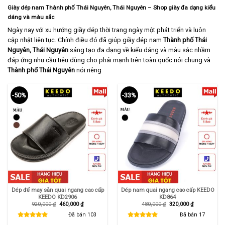
Giày dép nam Thành phố Thái Nguyên, Thái Nguyên – Shop giày đa dạng kiểu
dáng và màu sắc
Ngày nay với xu hướng giầy dép thời trang ngày một phát triển và luôn
cập nhật liên tục. Chính điều đó đã giúp giầy dép nam
Thành phố Thái
Nguyên,
Thái Nguyên
sáng tạo đa dạng về kiểu dáng và màu sắc nhầm
đáp ứng nhu cầu tiêu dùng cho phái mạnh trên toàn quốc nói chung và
Thành phố Thái Nguyên
nói riêng
-50%
-33%
Dép đế may sẵn quai ngang cao cấp
Dép nam quai ngang cao cấp KEEDO
KEEDO KD2906
KD864
Giá
Giá
Giá
Giá
920,000
₫
460,000
₫
480,000
₫
320,000
₫
gốc
hiện
gốc
hiện
là:
tại
là:
tại
Đã bán
103
Đã bán
17
920,000 ₫.
là:
480,000 ₫.
là:
460,000 ₫.
320,000 ₫.