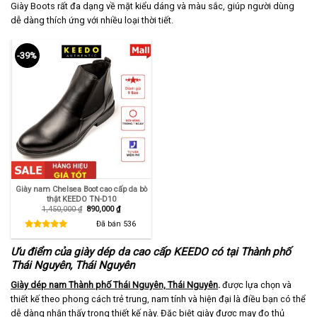
Giày Boots rất đa dạng về mặt kiểu dáng và màu sắc, giúp người dùng
dễ dàng thích ứng với nhiều loại thời tiết.
-39%
Giày nam Chelsea Boot cao cấp da bò
thật KEEDO TN-D10
Giá
Giá
1,450,000
₫
890,000
₫
gốc
hiện
là:
tại
Đã bán
536
1,450,000 ₫.
là:
890,000 ₫.
Ưu điểm của giày dép da cao cấp KEEDO có tại Thành phố
Thái Nguyên, Thái Nguyên
Giày dép nam Thành phố Thái Nguyên, Thái Nguyên
.
được lựa chọn và
thiết kế theo phong cách trẻ trung, nam tính và hiện đại là điều bạn có thể
dễ dàng nhận thấy trong thiết kế này. Đặc biệt giày được may đo thủ