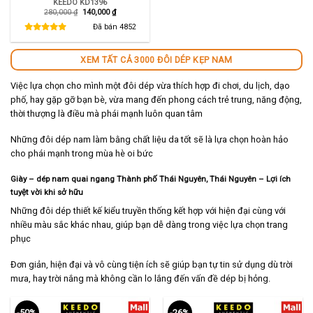
KEEDO KD1396
Giá
Giá
280,000
₫
140,000
₫
gốc
hiện
là:
tại
Đã bán
4852
280,000 ₫.
là:
140,000 ₫.
XEM TẤT CẢ 3000 ĐÔI DÉP KẸP NAM
Việc lựa chọn cho mình một đôi dép vừa thích hợp đi chơi, du lịch, dạo
phố, hay gặp gỡ bạn bè, vừa mang đến phong cách trẻ trung, năng động,
thời thượng là điều mà phái mạnh luôn quan tâm
Những đôi dép nam làm bằng chất liệu da tốt sẽ là lựa chọn hoàn hảo
cho phái mạnh trong mùa hè oi bức
Giày – dép nam quai ngang Thành phố Thái Nguyên, Thái Nguyên – Lợi ích
tuyệt vời khi sở hữu
Những đôi dép thiết kế kiểu truyền thống kết hợp với hiện đại cùng với
nhiều màu sắc khác nhau, giúp bạn dễ dàng trong việc lựa chọn trang
phục
Đơn giản, hiện đại và vô cùng tiện ích sẽ giúp bạn tự tin sử dụng dù trời
mưa, hay trời nắng mà không cần lo lắng đến vấn đề dép bị hỏng.
-50%
-26%