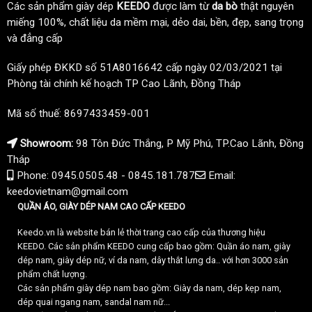
Các sản phẩm giày dép
KEEDO
được làm từ
da bò
thật nguyên
miếng 100%, chất liệu da mềm mại, dẻo dai, bền, đẹp, sang trọng
và đẳng cấp
Giấy phép ĐKKD số 51A8016642 cấp ngày 02/03/2021 tại
Phòng tài chính kế hoạch TP Cao Lãnh, Đồng Tháp
Mã số thuế: 8697433459-001
Showroom:
98 Tôn Đức Thắng, P Mỹ Phú, TP.Cao Lãnh, Đồng
Tháp
Phone: 0945.0505.48 - 0845.181.787
Email:
keedovietnam@gmail.com
QUẦN ÁO, GIÀY DÉP NAM CAO CẤP KEEDO
Keedo.vn là website bán lẻ thời trang cao cấp của thương hiệu
KEEDO. Các sản phẩm KEEDO cung cấp bao gồm: Quần áo nam, giày
dép nam, giày dép nữ, ví da nam, dây thắt lưng da.. với hơn 3000 sản
phẩm chất lượng.
Các sản phẩm giày dép nam bao gồm: Giày da nam, dép kẹp nam,
dép quai ngang nam, sandal nam nữ...