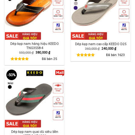
Dép kẹp nam hàng hiệu KEEDO
Dép kẹp nam cao cấp KEEDO D25
TNG3558-4
Giá
Giá
360,000
₫
240,000
₫
gốc
hiện
Giá
Giá
550,000
₫
380,000
₫
là:
tại
Đã bán
1623
gốc
hiện
360,000 ₫.
là:
là:
tại
Đã bán
25
240,000 ₫.
550,000 ₫.
là:
380,000 ₫.
-50%
Dép kẹp nam quai dù siêu bền