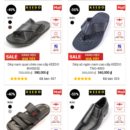
-49%
-36%
Dép nam quai chéo cao cấp KEEDO
Dép xỏ ngón nam cao cấp KEEDO
BH00202
TNO-4030
Giá
Giá
Giá
Giá
750,000
₫
380,000
₫
560,000
₫
360,000
₫
gốc
hiện
gốc
hiện
là:
tại
là:
tại
Đã bán
537
Đã bán
325
750,000 ₫.
là:
560,000 ₫.
là:
380,000 ₫.
360,000 ₫.
-40%
-33%