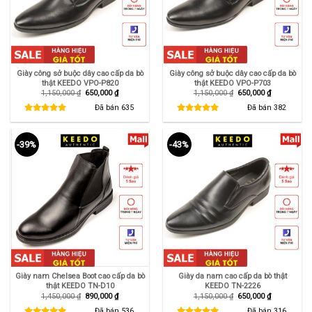
Giày công sở buộc dây cao cấp da bò
Giày công sở buộc dây cao cấp da bò
thật KEEDO VPO-P820
thật KEEDO VPO-P703
Giá
Giá
Giá
Giá
1,150,000
₫
650,000
₫
1,150,000
₫
650,000
₫
gốc
hiện
gốc
hiện
là:
tại
là:
tại
Đã bán
635
Đã bán
382
1,150,000 ₫.
là:
1,150,000 ₫.
là:
650,000 ₫.
650,000 ₫.
-39%
-43%
Giày nam Chelsea Boot cao cấp da bò
Giày da nam cao cấp da bò thật
thật KEEDO TN-D10
KEEDO TN-2226
Giá
Giá
Giá
Giá
1,450,000
₫
890,000
₫
1,150,000
₫
650,000
₫
gốc
hiện
gốc
hiện
là:
tại
là:
tại
Đã bán
536
Đã bán
316