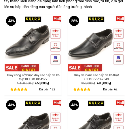
tây mang kiểu dáng đa đạng làm nên phong thái đĩnh đạc, tự tin, vừa gợi
lên sự hấp dẫn riêng của người đàn ông trưởng thành.
-43%
-28%
Giày công sở buộc dây cao cấp da bò
Giày da nam cao cấp da bò thật
thật KEEDO KD4127
KEEDO VPO-2049
Giá
Giá
Giá
Giá
1,150,000
₫
650,000
₫
950,000
₫
680,000
₫
gốc
hiện
gốc
hiện
là:
tại
là:
tại
Đã bán
122
Đã bán
62
1,150,000 ₫.
là:
950,000 ₫.
là:
650,000 ₫.
680,000 ₫.
-43%
-43%