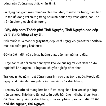
công, nên đường may chắc chắn, tỉ mỉ.
Sử dụng các gam màu chủ đạo như màu đen, màu bò trẻ trung, nam tính.
Có thể dễ dàng với những trang phục như quần tây, vest, quần jean…để
trở nên phong cách và ấn tượng.
Giày dép nam Thành phố Thái Nguyên, Thái Nguyên cao cấp
da thật nổi tiếng và uy tín.
Nếu muốn mua một đôi
giày nam
, đẹp, chất lượng, có giá tốt thì
Keedo
là
một địa điểm gợi ý khá thú vị.
Đây là điểm đến của các xu hướng giày, dép nam nữ hàng đầu.
Được sản xuất bởi chính bàn tay và khối óc của người Việt Nam do đội
ngũ thiết kế hùng hậu, sáng tạo, chuyên nghiệp đảm nhận.
Trải qua nhiều năm hoạt động trong lĩnh vực giày trong nước.
Keedo
đã
ngày phát triển, đáp ứng nhu cầu mua sắm của khách hàng.
Hiện nay
Keedo
có mạng lưới bán lẻ trải rộng khắp khu vực ship hàng
trên cả nước.
Ship hàng tận nơi toàn quốc
hài lòng mới phải thanh toán,
để đảm bảo quyền lợi khách hàng mua sản phẩm giao hàng đến
Thành
phố Thái Nguyên, Thái Nguyên