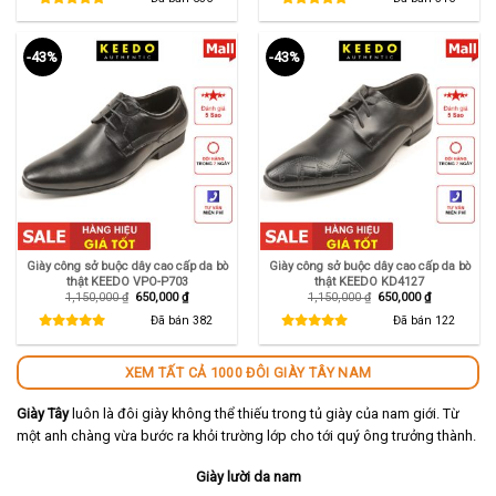
1,450,000 ₫.
là:
1,150,000 ₫.
là:
890,000 ₫.
650,000 ₫.
-43%
-43%
Giày công sở buộc dây cao cấp da bò
Giày công sở buộc dây cao cấp da bò
thật KEEDO VPO-P703
thật KEEDO KD4127
Giá
Giá
Giá
Giá
1,150,000
₫
650,000
₫
1,150,000
₫
650,000
₫
gốc
hiện
gốc
hiện
là:
tại
là:
tại
Đã bán
382
Đã bán
122
1,150,000 ₫.
là:
1,150,000 ₫.
là:
650,000 ₫.
650,000 ₫.
XEM TẤT CẢ 1000 ĐÔI GIÀY TÂY NAM
Giày Tây
luôn là đôi giày không thể thiếu trong tủ giày của nam giới. Từ
một anh chàng vừa bước ra khỏi trường lớp cho tới quý ông trưởng thành.
Giày lười da nam