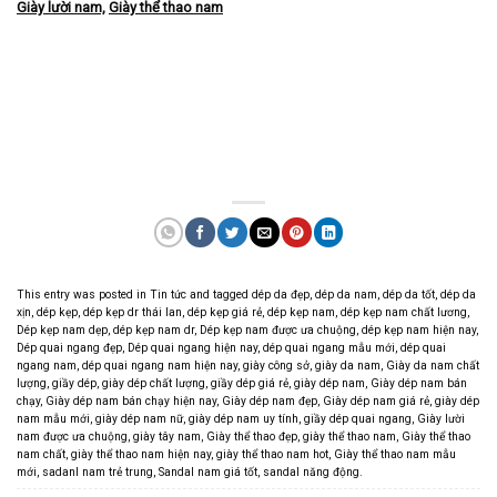
Giày lười nam,
Giày thể thao nam
This entry was posted in
Tin tức
and tagged
dép da đẹp
,
dép da nam
,
dép da tốt
,
dép da
xịn
,
dép kẹp
,
dép kẹp dr thái lan
,
dép kẹp giá rẻ
,
dép kẹp nam
,
dép kẹp nam chất lương
,
Dép kẹp nam dẹp
,
dép kẹp nam dr
,
Dép kẹp nam được ưa chuộng
,
dép kẹp nam hiện nay
,
Dép quai ngang đẹp
,
Dép quai ngang hiện nay
,
dép quai ngang mẫu mới
,
dép quai
ngang nam
,
dép quai ngang nam hiện nay
,
giày công sở
,
giày da nam
,
Giày da nam chất
lượng
,
giầy dép
,
giày dép chất lượng
,
giầy dép giá rẻ
,
giày dép nam
,
Giày dép nam bán
chạy
,
Giày dép nam bán chạy hiện nay
,
Giày dép nam đẹp
,
Giày dép nam giá rẻ
,
giày dép
nam mẫu mới
,
giày dép nam nữ
,
giày dép nam uy tính
,
giầy dép quai ngang
,
Giày lười
nam được ưa chuộng
,
giày tây nam
,
Giày thể thao đẹp
,
giày thể thao nam
,
Giày thể thao
nam chất
,
giày thể thao nam hiện nay
,
giày thể thao nam hot
,
Giày thể thao nam mẫu
mới
,
sadanl nam trẻ trung
,
Sandal nam giá tốt
,
sandal năng động
.