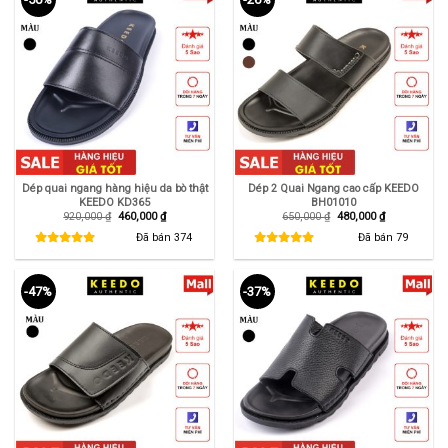
Dép quai ngang hàng hiệu da bò thật
Dép 2 Quai Ngang cao cấp KEEDO
KEEDO KD365
BH01010
Giá
Giá
Giá
Giá
920,000
₫
460,000
₫
650,000
₫
480,000
₫
gốc
hiện
gốc
hiện
là:
tại
là:
tại
Đã bán
374
Đã bán
79
920,000 ₫.
là:
650,000 ₫.
là:
460,000 ₫.
480,000 ₫.
-47%
-37%