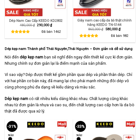
Giày nam cao cấp da bò thật chính
Dép Nam Cao Cấp KEEDO KD2802
hãng KEEDO TN-5144
Giá
Giá
480,000
₫
290,000
₫
gốc
hiện
Giá
Giá
860,000
₫
580,000
₫
là:
tại
Đã bán
1462
gốc
hiện
480,000 ₫.
là:
là:
tại
Đã bán
982
290,000 ₫.
860,000 ₫.
là:
580,000 ₫.
Dép kẹp nam Thành phố Thái Nguyên,Thái Nguyên – Đơn giản và dễ sử dụng
Nói đến
dép kẹp nam
bạn sẽ nghĩ đến ngay đến thiết kế cực kì đơn giản.
Nhưng chính sự đơn giản lại là điểm mạnh của sản phẩm.
Vì sao vậy? Dép được thiết kế gồm phần quai dép và phần thân dép. Chỉ
với hai phần cơ bản này, đã mang lại cho phái mạnh những đôi dép vô
cùng phong phú đa dạng về kiểu dáng và màu sắc.
Dép kẹp nam
có rất nhiều kiểu dáng khác nhau. Chất lượng cũng khác
nhau từ đơn giản là nhựa và cao su, đến chất lượng cao cấp hơn là da bò
thật đã được qua xử lý.
-31%
-33%