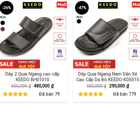
-26%
-47%
+
+
Dép 2 Quai Ngang cao cấp
Dép Quai Ngang Nam Dán Xé
KEEDO BH01010
Cao Cấp Da Bò KEEDO-KD5515
Giá
Giá
Giá
Giá
650,000
₫
480,000
₫
550,000
₫
290,000
₫
gốc
hiện
gốc
hiện
Đã bán
79
Đã bán
779
là:
tại
là:
tại
650,000 ₫.
là:
550,000 ₫.
là:
480,000 ₫.
290,0