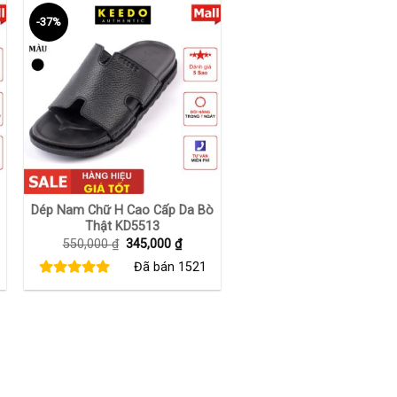
-37%
+
Dép Nam Chữ H Cao Cấp Da Bò
Thật KD5513
Giá
Giá
550,000
₫
345,000
₫
gốc
hiện
Đã bán
1521
là:
tại
550,000 ₫.
là:
00 ₫.
345,000 ₫.