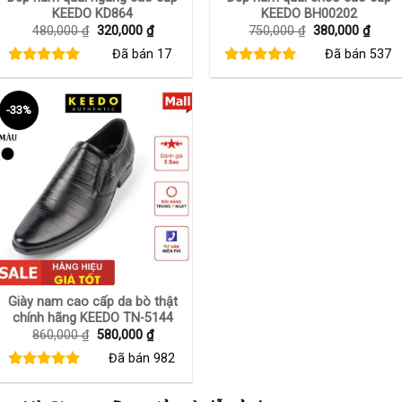
KEEDO KD864
KEEDO BH00202
Giá
Giá
Giá
Giá
480,000
₫
320,000
₫
750,000
₫
380,000
₫
gốc
hiện
gốc
hiện
Đã bán
17
Đã bán
537
là:
tại
là:
tại
480,000 ₫.
là:
750,000 ₫.
là:
320,000 ₫.
380,0
-33%
+
Giày nam cao cấp da bò thật
chính hãng KEEDO TN-5144
Giá
Giá
860,000
₫
580,000
₫
gốc
hiện
Đã bán
982
là:
tại
860,000 ₫.
là:
580,000 ₫.