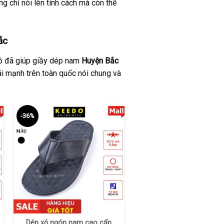
g chỉ nói lên tính cách mà còn thể
ắc
 đó đã giúp giầy dép nam
Huyện
Bắc
i mạnh trên toàn quốc nói chung và
-36%
+
Dép xỏ ngón nam cao cấp