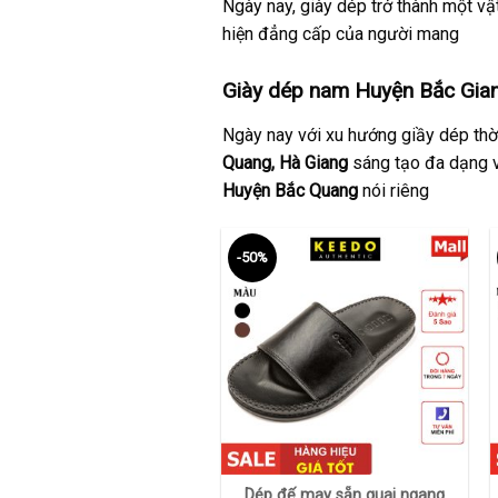
Ngày nay, giày dép trở thành một vật
hiện đẳng cấp của người mang
Giày dép nam Huyện Bắc Gian
Ngày nay với xu hướng giầy dép thời
Quang, Hà Giang
sáng tạo đa dạng v
Huyện Bắc Quang
nói riêng
-50%
+
Dép đế may sẵn quai ngang