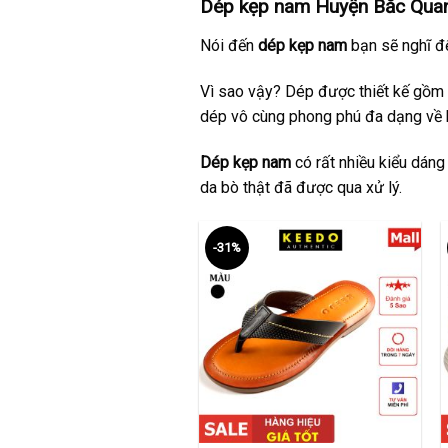
Dép kẹp nam Huyện Bắc Quan
Nói đến
dép kẹp nam
bạn sẽ nghĩ đế
Vì sao vậy? Dép được thiết kế gồm 
dép vô cùng phong phú đa dạng về 
Dép kẹp nam
có rất nhiều kiểu dáng
da bò thật đã được qua xử lý.
-31%
+