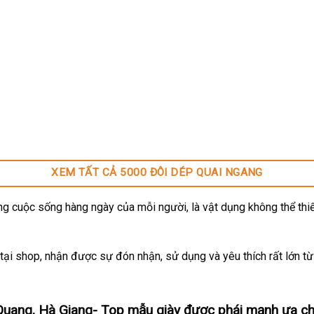
XEM TẤT CẢ 5000 ĐÔI DÉP QUAI NGANG
g cuộc sống hàng ngày của mỗi người, là vật dụng không thể thiế
ại shop, nhận được sự đón nhận, sử dụng và yêu thích rất lớn t
uang, Hà Giang- Top mẫu giày được phái mạnh ưa c