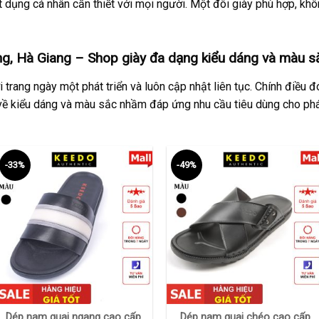
 dụng cá nhân cần thiết với mọi người. Một đôi giày phù hợp, khôn
g, Hà Giang – Shop giày đa dạng kiểu dáng và màu s
 trang ngày một phát triển và luôn cập nhật liên tục. Chính điều
ề kiểu dáng và màu sắc nhầm đáp ứng nhu cầu tiêu dùng cho phá
-33%
-49%
+
+
Dép nam quai ngang cao cấp
Dép nam quai chéo cao cấp