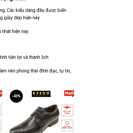
ờng. Các kiểu dáng đều được biến
g giầy dép hiện này
nhát hiện nay.
nh tiện lợi và thanh lịch
àm nên phong thái đĩnh đạc, tự tin,
-43%