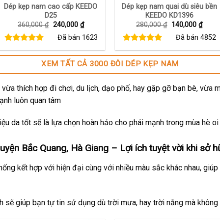
Dép kẹp nam cao cấp KEEDO
Dép kẹp nam quai dù siêu bền
D25
KEEDO KD1396
Giá
Giá
Giá
Giá
360,000
₫
240,000
₫
280,000
₫
140,000
₫
gốc
hiện
gốc
hiện
Đã bán
1623
Đã bán
4852
là:
tại
là:
tại
360,000 ₫.
là:
280,000 ₫.
là:
240,000 ₫.
140,0
XEM TẤT CẢ 3000 ĐÔI DÉP KẸP NAM
vừa thích hợp đi chơi, du lịch, dạo phố, hay gặp gỡ bạn bè, vừa 
mạnh luôn quan tâm
ệu da tốt sẽ là lựa chọn hoàn hảo cho phái mạnh trong mùa hè oi
yện Bắc Quang, Hà Giang – Lợi ích tuyệt vời khi sở h
thống kết hợp với hiện đại cùng với nhiều màu sắc khác nhau, giúp
ch sẽ giúp bạn tự tin sử dụng dù trời mưa, hay trời nắng mà không