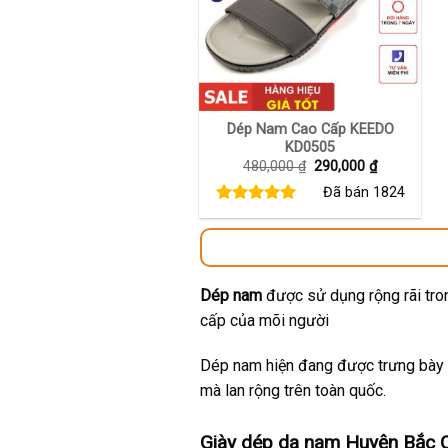
+
Dép Nam Cao Cấp KEEDO
KD0505
Giá
Giá
480,000
₫
290,000
₫
gốc
hiện
Đã bán
1824
là:
tại
480,000 ₫.
là:
290,000 ₫.
Dép nam
được sử dụng rộng rãi tron
cấp của mõi người
Dép nam hiện đang được trưng bày t
mà lan rộng trên toàn quốc.
Giày dép da nam Huyện Bắc Q