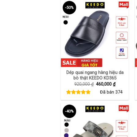
-50%
+
Dép quai ngang hàng hiệu da
bò thật KEEDO KD365
Giá
Giá
920,000
₫
460,000
₫
gốc
hiện
Đã bán
374
là:
tại
920,000 ₫.
là:
460,000 ₫.
-40%