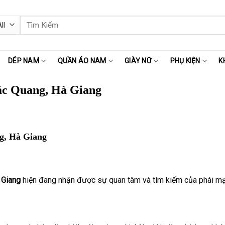
Tìm
kiếm:
DÉP NAM
QUẦN ÁO NAM
GIÀY NỮ
PHỤ KIỆN
K
ắc Quang, Hà Giang
g, Hà Giang
 Giang
hiện đang nhận được sự quan tâm và tìm kiếm của phái mạnh