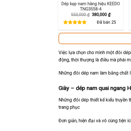
Dép kẹp nam hàng hiệu KEEDO
TNG3558-4
Giá
Giá
550,000
₫
380,000
₫
gốc
hiện
Đã bán
25
là:
tại
550,000 ₫.
là:
380,000 ₫.
Việc lựa chọn cho mình một đôi dép 
động, thời thượng là điều mà phái 
Những đôi dép nam làm bằng chất li
Giày – dép nam quai ngang Hu
Những đôi dép thiết kế kiểu truyền 
trang phục
Đơn giản, hiện đại và vô cùng tiện í