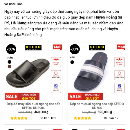
và màu sắc
Ngày nay với xu hướng giầy dép thời trang ngày một phát triển và luôn
cập nhật liên tục. Chính điều đó đã giúp giầy dép nam
Huyện
Hoàng Su
Phì, Hà Giang
sáng tạo đa dạng về kiểu dáng và màu sắc nhầm đáp ứng
nhu cầu tiêu dùng cho phái mạnh trên toàn quốc nói chung và
Huyện
Hoàng Su Phì
nói riêng
-50%
-33%
Dép đế may sẵn quai ngang cao cấp
Dép nam quai ngang cao cấp KEEDO
KEEDO KD2906
KD864
Giá
Giá
Giá
Giá
920,000
₫
460,000
₫
480,000
₫
320,000
₫
gốc
hiện
gốc
hiện
là:
tại
là:
tại
Đã bán
103
Đã bán
17
920,000 ₫.
là:
480,000 ₫.
là:
460,000 ₫.
320,000 ₫.