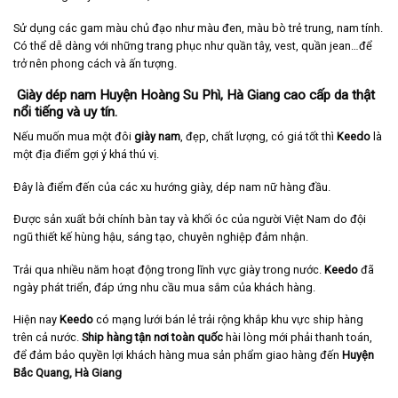
Sử dụng các gam màu chủ đạo như màu đen, màu bò trẻ trung, nam tính.
Có thể dễ dàng với những trang phục như quần tây, vest, quần jean…để
trở nên phong cách và ấn tượng.
Giày dép nam Huyện Hoàng Su Phì, Hà Giang cao cấp da thật
nổi tiếng và uy tín.
Nếu muốn mua một đôi
giày nam
, đẹp, chất lượng, có giá tốt thì
Keedo
là
một địa điểm gợi ý khá thú vị.
Đây là điểm đến của các xu hướng giày, dép nam nữ hàng đầu.
Được sản xuất bởi chính bàn tay và khối óc của người Việt Nam do đội
ngũ thiết kế hùng hậu, sáng tạo, chuyên nghiệp đảm nhận.
Trải qua nhiều năm hoạt động trong lĩnh vực giày trong nước.
Keedo
đã
ngày phát triển, đáp ứng nhu cầu mua sắm của khách hàng.
Hiện nay
Keedo
có mạng lưới bán lẻ trải rộng khắp khu vực ship hàng
trên cả nước.
Ship hàng tận nơi toàn quốc
hài lòng mới phải thanh toán,
để đảm bảo quyền lợi khách hàng mua sản phẩm giao hàng đến
Huyện
Bắc Quang, Hà Giang