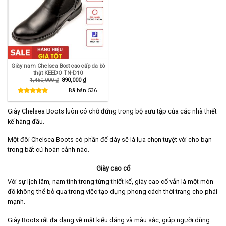
Giày nam Chelsea Boot cao cấp da bò
thật KEEDO TN-D10
Giá
Giá
1,450,000
₫
890,000
₫
gốc
hiện
là:
tại
Đã bán
536
1,450,000 ₫.
là:
890,000 ₫.
Giày Chelsea Boots luôn có chỗ đứng trong bộ sưu tập của các nhà thiết
kế hàng đầu.
Một đôi Chelsea Boots có phần đế dày sẽ là lựa chọn tuyệt vời cho bạn
trong bất cứ hoàn cảnh nào.
Giày cao cổ
Với sự lịch lãm, nam tính trong từng thiết kế, giày cao cổ vẫn là một món
đồ không thể bỏ qua trong việc tạo dựng phong cách thời trang cho phái
mạnh.
Giày Boots rất đa dạng về mặt kiểu dáng và màu sắc, giúp người dùng