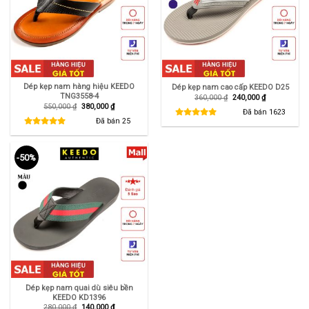
Dép kẹp nam hàng hiệu KEEDO
Dép kẹp nam cao cấp KEEDO D25
TNG3558-4
Giá
Giá
360,000
₫
240,000
₫
gốc
hiện
Giá
Giá
550,000
₫
380,000
₫
là:
tại
Đã bán
1623
gốc
hiện
360,000 ₫.
là:
là:
tại
Đã bán
25
240,000 ₫.
550,000 ₫.
là:
380,000 ₫.
-50%
Dép kẹp nam quai dù siêu bền
KEEDO KD1396
Giá
Giá
280,000
₫
140,000
₫