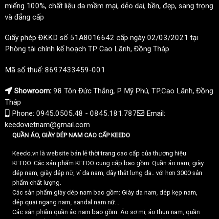
miếng 100%, chất liệu da mềm mại, dẻo dai, bền, đẹp, sang trọng
và đẳng cấp
Giấy phép ĐKKD số 51A8016642 cấp ngày 02/03/2021 tại
Phòng tài chính kế hoạch TP Cao Lãnh, Đồng Tháp
Mã số thuế: 8697433459-001
Showroom:
98 Tôn Đức Thắng, P Mỹ Phú, TP.Cao Lãnh, Đồng
Tháp
Phone: 0945.0505.48 - 0845.181.787
Email:
keedovietnam@gmail.com
QUẦN ÁO, GIÀY DÉP NAM CAO CẤP KEEDO
Keedo.vn là website bán lẻ thời trang cao cấp của thương hiệu
KEEDO. Các sản phẩm KEEDO cung cấp bao gồm: Quần áo nam, giày
dép nam, giày dép nữ, ví da nam, dây thắt lưng da.. với hơn 3000 sản
phẩm chất lượng.
Các sản phẩm giày dép nam bao gồm: Giày da nam, dép kẹp nam,
dép quai ngang nam, sandal nam nữ...
Các sản phẩm quần áo nam bao gồm: Áo sơ mi, áo thun nam, quần