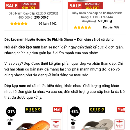
Giày nam cao cấp da bò thật chính
Dép Nam Cao Cấp KEEDO KD2802
hãng KEEDO TN-5144
Giá
Giá
480,000
₫
290,000
₫
gốc
hiện
Giá
Giá
860,000
₫
580,000
₫
là:
tại
Đã bán
1462
gốc
hiện
480,000 ₫.
là:
là:
tại
Đã bán
982
290,000 ₫.
860,000 ₫.
là:
580,000 ₫.
Dép kẹp nam Huyện Hoàng Su Phì, Hà Giang – Đơn giản và dễ sử dụng
Nói đến
dép kẹp nam
bạn sẽ nghĩ đến ngay đến thiết kế cực kì đơn giản.
Nhưng chính sự đơn giản lại là điểm mạnh của sản phẩm.
Vì sao vậy? Dép được thiết kế gồm phần quai dép và phần thân dép. Chỉ
với hai phần cơ bản này, đã mang lại cho phái mạnh những đôi dép vô
cùng phong phú đa dạng về kiểu dáng và màu sắc.
Dép kẹp nam
có rất nhiều kiểu dáng khác nhau. Chất lượng cũng khác
nhau từ đơn giản là nhựa và cao su, đến chất lượng cao cấp hơn là da bò
thật đã được qua xử lý.
-31%
-33%