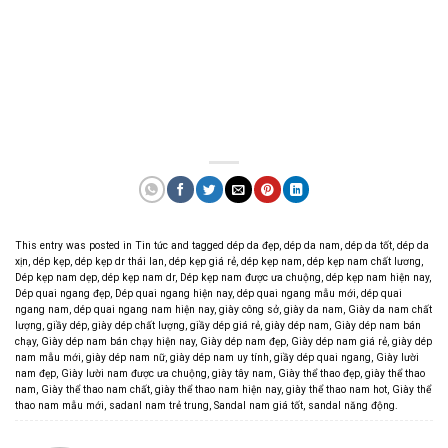
This entry was posted in
Tin tức
and tagged
dép da đẹp
,
dép da nam
,
dép da tốt
,
dép da
xịn
,
dép kẹp
,
dép kẹp dr thái lan
,
dép kẹp giá rẻ
,
dép kẹp nam
,
dép kẹp nam chất lương
,
Dép kẹp nam dẹp
,
dép kẹp nam dr
,
Dép kẹp nam được ưa chuộng
,
dép kẹp nam hiện nay
,
Dép quai ngang đẹp
,
Dép quai ngang hiện nay
,
dép quai ngang mẫu mới
,
dép quai
ngang nam
,
dép quai ngang nam hiện nay
,
giày công sở
,
giày da nam
,
Giày da nam chất
lượng
,
giầy dép
,
giày dép chất lượng
,
giầy dép giá rẻ
,
giày dép nam
,
Giày dép nam bán
chạy
,
Giày dép nam bán chạy hiện nay
,
Giày dép nam đẹp
,
Giày dép nam giá rẻ
,
giày dép
nam mẫu mới
,
giày dép nam nữ
,
giày dép nam uy tính
,
giầy dép quai ngang
,
Giày lười
nam đẹp
,
Giày lười nam được ưa chuộng
,
giày tây nam
,
Giày thể thao đẹp
,
giày thể thao
nam
,
Giày thể thao nam chất
,
giày thể thao nam hiện nay
,
giày thể thao nam hot
,
Giày thể
thao nam mẫu mới
,
sadanl nam trẻ trung
,
Sandal nam giá tốt
,
sandal năng động
.