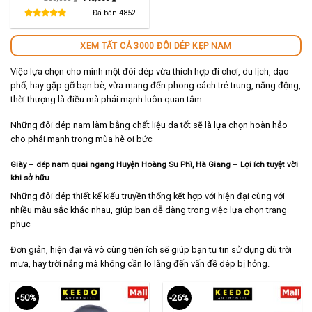
gốc
hiện
là:
tại
Đã bán
4852
280,000 ₫.
là:
140,000 ₫.
XEM TẤT CẢ 3000 ĐÔI DÉP KẸP NAM
Việc lựa chọn cho mình một đôi dép vừa thích hợp đi chơi, du lịch, dạo
phố, hay gặp gỡ bạn bè, vừa mang đến phong cách trẻ trung, năng động,
thời thượng là điều mà phái mạnh luôn quan tâm
Những đôi dép nam làm bằng chất liệu da tốt sẽ là lựa chọn hoàn hảo
cho phái mạnh trong mùa hè oi bức
Giày – dép nam quai ngang Huyện Hoàng Su Phì, Hà Giang – Lợi ích tuyệt vời
khi sở hữu
Những đôi dép thiết kế kiểu truyền thống kết hợp với hiện đại cùng với
nhiều màu sắc khác nhau, giúp bạn dễ dàng trong việc lựa chọn trang
phục
Đơn giản, hiện đại và vô cùng tiện ích sẽ giúp bạn tự tin sử dụng dù trời
mưa, hay trời nắng mà không cần lo lắng đến vấn đề dép bị hỏng.
-50%
-26%