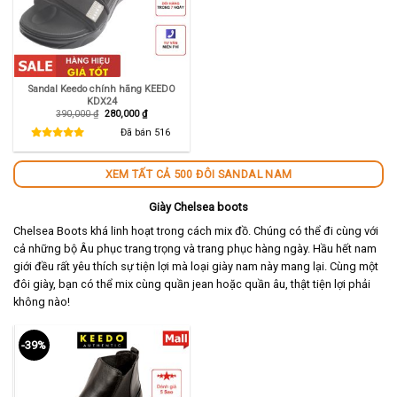
Sandal Keedo chính hãng KEEDO
KDX24
Giá
Giá
390,000
₫
280,000
₫
gốc
hiện
là:
tại
Đã bán
516
390,000 ₫.
là:
280,000 ₫.
XEM TẤT CẢ 500 ĐÔI SANDAL NAM
Giày Chelsea boots
Chelsea Boots khá linh hoạt trong cách mix đồ. Chúng có thể đi cùng với
cả những bộ Âu phục trang trọng và trang phục hàng ngày. Hầu hết nam
giới đều rất yêu thích sự tiện lợi mà loại giày nam này mang lại. Cùng một
đôi giày, bạn có thể mix cùng quần jean hoặc quần âu, thật tiện lợi phải
không nào!
-39%