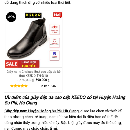
dễ dàng thích ứng với nhiều loại thời tiết.
-39%
Giày nam Chelsea Boot cao cấp da bò
thật KEEDO TN-D10
Giá
Giá
1,450,000
₫
890,000
₫
gốc
hiện
là:
tại
Đã bán
536
1,450,000 ₫.
là:
890,000 ₫.
Ưu điểm của giày dép da cao cấp KEEDO có tại Huyện Hoàng
Su Phì, Hà Giang
Giày dép nam Huyện Hoàng Su Phì, Hà Giang
được lựa chọn và thiết kế
theo phong cách trẻ trung, nam tính và hiện đại là điều bạn có thể dễ
dàng nhận thấy trong thiết kế này. Đặc biệt giày được may đo thủ công,
nên đường may chắc chắn, tỉ mỉ.