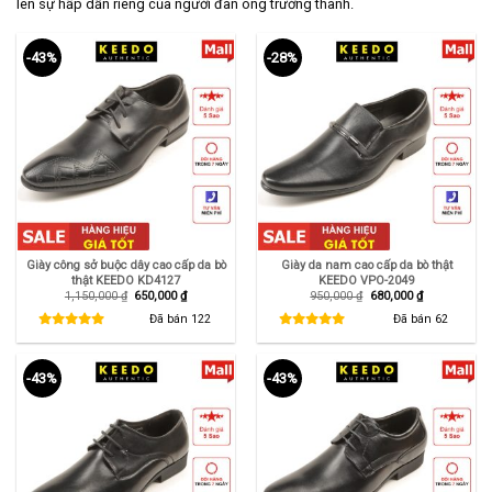
lên sự hấp dẫn riêng của người đàn ông trưởng thành.
-43%
-28%
Giày công sở buộc dây cao cấp da bò
Giày da nam cao cấp da bò thật
thật KEEDO KD4127
KEEDO VPO-2049
Giá
Giá
Giá
Giá
1,150,000
₫
650,000
₫
950,000
₫
680,000
₫
gốc
hiện
gốc
hiện
là:
tại
là:
tại
Đã bán
122
Đã bán
62
1,150,000 ₫.
là:
950,000 ₫.
là:
650,000 ₫.
680,000 ₫.
-43%
-43%