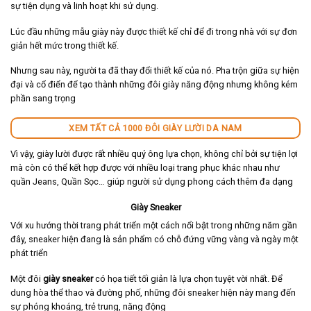
sự tiện dụng và linh hoạt khi sử dụng.
Lúc đầu những mẫu giày này được thiết kế chỉ để đi trong nhà với sự đơn
giản hết mức trong thiết kế.
Nhưng sau này, người ta đã thay đổi thiết kế của nó. Pha trộn giữa sự hiện
đại và cổ điển để tạo thành những đôi giày năng động nhưng không kém
phần sang trọng
XEM TẤT CẢ 1000 ĐÔI GIÀY LƯỜI DA NAM
Vì vậy, giày lười được rất nhiều quý ông lựa chọn, không chỉ bởi sự tiện lợi
mà còn có thể kết hợp được với nhiều loại trang phục khác nhau như
quần Jeans, Quần Sọc… giúp người sử dụng phong cách thêm đa dạng
Giày Sneaker
Với xu hướng thời trang phát triển một cách nổi bật trong những năm gần
đây, sneaker hiện đang là sản phẩm có chỗ đứng vững vàng và ngày một
phát triển
Một đôi
giày sneaker
có họa tiết tối giản là lựa chọn tuyệt vời nhất. Để
dung hòa thể thao và đường phố, những đôi sneaker hiện này mang đến
sự phóng khoáng, trẻ trung, năng động