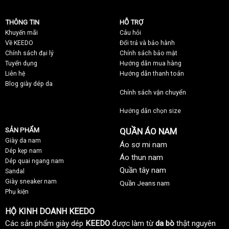
THÔNG TIN
HỖ TRỢ
Khuyến mãi
C
âu hỏi
Về KEEDO
Đổi trả và bảo hành
Chính sách đại lý
Chính sách bảo mật
Tuyển dụng
Hướng dẫn mua hàng
Liên hệ
Hướng dẫn thanh toán
Blog giày dép da
Chính sách vận chuyển
Hướng dẫn chọn size
SẢN PHẨM
QUẦN ÁO NAM
Giày da nam
Áo sơ mi nam
Dép kẹp nam
Áo thun nam
Dép quai ngang nam
Quần tây nam
Sandal
Giày sneaker nam
Quần Jeans nam
Phụ kiện
HỘ KINH DOANH KEEDO
Các sản phẩm giày dép
KEEDO
được làm từ
da bò
thật nguyên