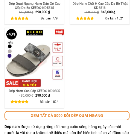
Dép Quai Ngang Nam Dán Xé Cao
Dép Nam Chữ H Cao Cấp Da Bò Thật
Cấp Da Bò KEEDO-KD5515
KD5513
Giá
Giá
Giá
Giá
550,000
₫
290,000
₫
550,000
₫
345,000
₫
gốc
hiện
gốc
hiện
là:
tại
là:
tại
Đã bán
779
Đã bán
1521
550,000 ₫.
là:
550,000 ₫.
là:
290,000 ₫.
345,000 ₫.
-40%
Dép Nam Cao Cấp KEEDO KD0505
Giá
Giá
480,000
₫
290,000
₫
gốc
hiện
là:
tại
Đã bán
1824
480,000 ₫.
là:
290,000 ₫.
XEM TẤT CẢ 5000 ĐÔI DÉP QUAI NGANG
Dép nam
được sử dụng rộng rãi trong cuộc sống hàng ngày của mỗi
người, là vật dụng không thể thiếu mà còn thể hiện tính cách và đẳng cấp