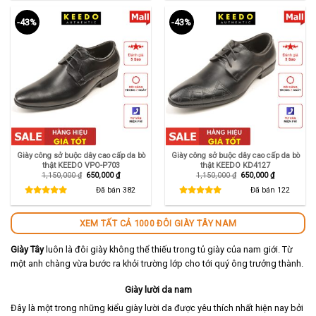
-43%
-43%
Giày công sở buộc dây cao cấp da bò
Giày công sở buộc dây cao cấp da bò
thật KEEDO VPO-P703
thật KEEDO KD4127
Giá
Giá
Giá
Giá
1,150,000
₫
650,000
₫
1,150,000
₫
650,000
₫
gốc
hiện
gốc
hiện
là:
tại
là:
tại
Đã bán
382
Đã bán
122
1,150,000 ₫.
là:
1,150,000 ₫.
là:
650,000 ₫.
650,000 ₫.
XEM TẤT CẢ 1000 ĐÔI GIÀY TÂY NAM
Giày Tây
luôn là đôi giày không thể thiếu trong tủ giày của nam giới. Từ
một anh chàng vừa bước ra khỏi trường lớp cho tới quý ông trưởng thành.
Giày lười da nam
Đây là một trong những kiểu giày lười da được yêu thích nhất hiện nay bởi