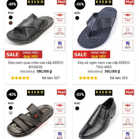
-49%
-36%
Dép nam quai chéo cao cấp KEEDO
Dép xỏ ngón nam cao cấp KEEDO
BH00202
TNO-4030
Giá
Giá
Giá
Giá
750,000
₫
380,000
₫
560,000
₫
360,000
₫
gốc
hiện
gốc
hiện
là:
tại
là:
tại
Đã bán
537
Đã bán
325
750,000 ₫.
là:
560,000 ₫.
là:
380,000 ₫.
360,000 ₫.
-40%
-33%