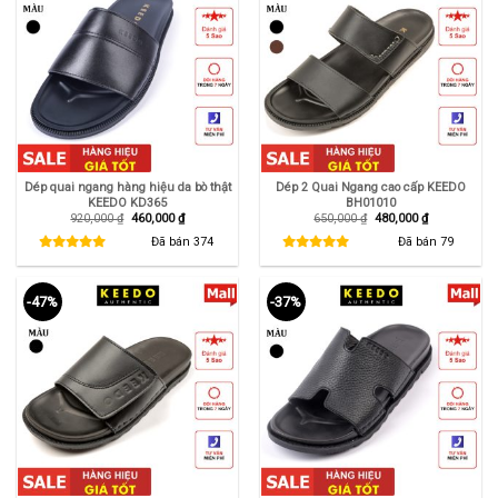
Dép quai ngang hàng hiệu da bò thật
Dép 2 Quai Ngang cao cấp KEEDO
KEEDO KD365
BH01010
Giá
Giá
Giá
Giá
920,000
₫
460,000
₫
650,000
₫
480,000
₫
gốc
hiện
gốc
hiện
là:
tại
là:
tại
Đã bán
374
Đã bán
79
920,000 ₫.
là:
650,000 ₫.
là:
460,000 ₫.
480,000 ₫.
-47%
-37%