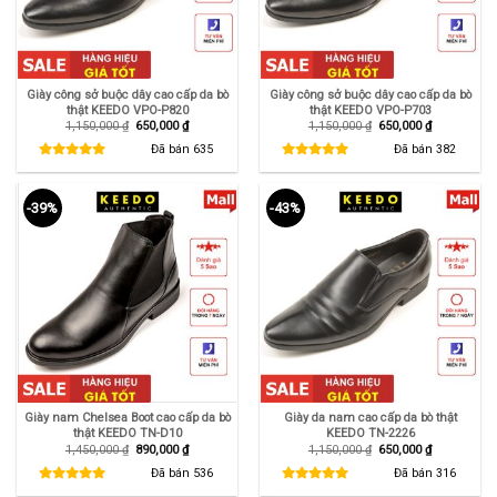
Giày công sở buộc dây cao cấp da bò
Giày công sở buộc dây cao cấp da bò
thật KEEDO VPO-P820
thật KEEDO VPO-P703
Giá
Giá
Giá
Giá
1,150,000
₫
650,000
₫
1,150,000
₫
650,000
₫
gốc
hiện
gốc
hiện
là:
tại
là:
tại
Đã bán
635
Đã bán
382
1,150,000 ₫.
là:
1,150,000 ₫.
là:
650,000 ₫.
650,000 ₫.
-39%
-43%
Giày nam Chelsea Boot cao cấp da bò
Giày da nam cao cấp da bò thật
thật KEEDO TN-D10
KEEDO TN-2226
Giá
Giá
Giá
Giá
1,450,000
₫
890,000
₫
1,150,000
₫
650,000
₫
gốc
hiện
gốc
hiện
là:
tại
là:
tại
Đã bán
536
Đã bán
316
1,450,000 ₫.
là:
1,150,000 ₫.
là:
890,000 ₫.
650,000 ₫.