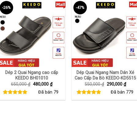
-26%
-47%
+
+
Dép 2 Quai Ngang cao cấp
Dép Quai Ngang Nam Dán Xé
KEEDO BH01010
Cao Cấp Da Bò KEEDO-KD5515
Giá
Giá
Giá
Giá
650,000
₫
480,000
₫
550,000
₫
290,000
₫
gốc
hiện
gốc
hiện
Đã bán
79
Đã bán
779
là:
tại
là:
tại
650,000 ₫.
là:
550,000 ₫.
là:
480,000 ₫.
290,0