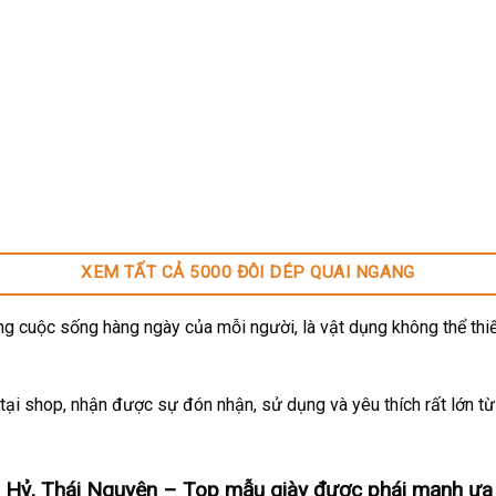
XEM TẤT CẢ 5000 ĐÔI DÉP QUAI NGANG
g cuộc sống hàng ngày của mỗi người, là vật dụng không thể thiế
ại shop, nhận được sự đón nhận, sử dụng và yêu thích rất lớn t
 Hỷ, Thái Nguyên – Top mẫu giày được phái mạnh ưa