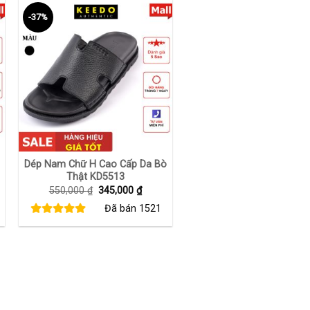
-37%
+
Dép Nam Chữ H Cao Cấp Da Bò
Thật KD5513
Giá
Giá
550,000
₫
345,000
₫
gốc
hiện
Đã bán
1521
là:
tại
550,000 ₫.
là:
00 ₫.
345,000 ₫.