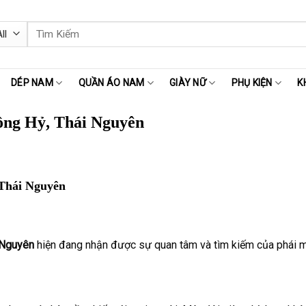
Tìm
kiếm:
DÉP NAM
QUẦN ÁO NAM
GIÀY NỮ
PHỤ KIỆN
K
ng Hỷ, Thái Nguyên
Thái Nguyên
 Nguyên
hiện đang nhận được sự quan tâm và tìm kiếm của phái mạ