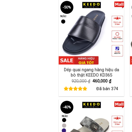
-50%
+
Dép quai ngang hàng hiệu da
bò thật KEEDO KD365
Giá
Giá
920,000
₫
460,000
₫
gốc
hiện
Đã bán
374
là:
tại
920,000 ₫.
là:
460,000 ₫.
-40%