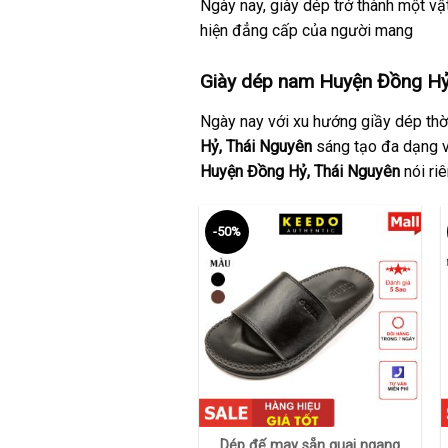
Ngày nay, giày dép trở thành một vật
hiện đẳng cấp của người mang
Giày dép nam Huyện Đồng Hỷ,
Ngày nay với xu hướng giầy dép thời
Hỷ,
Thái Nguyên
sáng tạo đa dạng v
Huyện Đồng Hỷ,
Thái Nguyên
nói ri
-50%
+
Dép đế may sẵn quai ngang