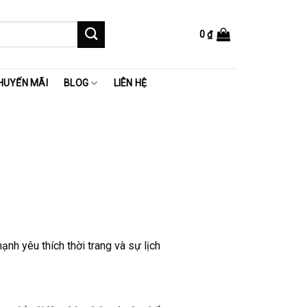
0
₫
HUYẾN MÃI
BLOG
LIÊN HỆ
nh yêu thích thời trang và sự lịch