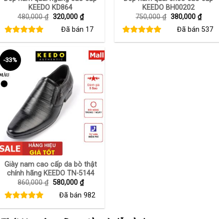
KEEDO KD864
KEEDO BH00202
Giá
Giá
Giá
Giá
480,000
₫
320,000
₫
750,000
₫
380,000
₫
gốc
hiện
gốc
hiện
Đã bán
17
Đã bán
537
là:
tại
là:
tại
480,000 ₫.
là:
750,000 ₫.
là:
320,000 ₫.
380,0
-33%
+
Giày nam cao cấp da bò thật
chính hãng KEEDO TN-5144
Giá
Giá
860,000
₫
580,000
₫
gốc
hiện
Đã bán
982
là:
tại
860,000 ₫.
là:
580,000 ₫.