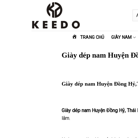
Skip
to
content
TRANG CHỦ
GIÀY NAM
Giày dép nam Huyện Đồ
Giày dép nam Huyện Đồng Hỷ,
Giày dép nam Huyện Đồng Hỷ, Thái
lãm.