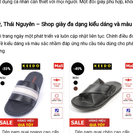
 dụng cá nhân cần thiết với mọi người. Một đôi giày phù hợp, khôn
 Thái Nguyên – Shop giày đa dạng kiểu dáng và màu
 trang ngày một phát triển và luôn cập nhật liên tục. Chính điều
ề kiểu dáng và màu sắc nhầm đáp ứng nhu cầu tiêu dùng cho phái
êng
-33%
-49%
+
+
Dép nam quai ngang cao cấp
Dép nam quai chéo cao cấp