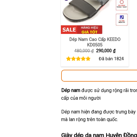
+
Dép Nam Cao Cấp KEEDO
KD0505
Giá
Giá
480,000
₫
290,000
₫
gốc
hiện
Đã bán
1824
là:
tại
480,000 ₫.
là:
290,000 ₫.
Dép nam
được sử dụng rộng rãi tron
cấp của mõi người
Dép nam hiện đang được trưng bày t
mà lan rộng trên toàn quốc.
Giày dép da nam Huyện Đồng