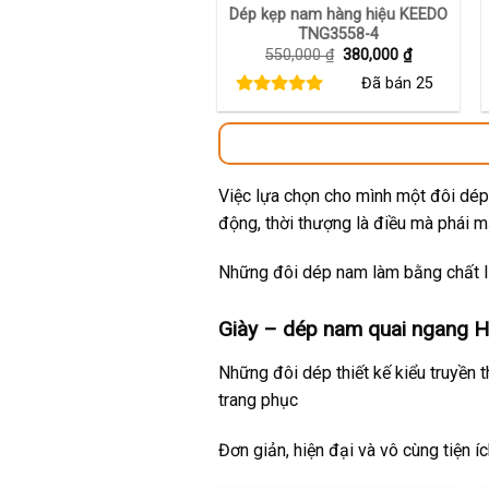
Dép kẹp nam hàng hiệu KEEDO
TNG3558-4
Giá
Giá
550,000
₫
380,000
₫
gốc
hiện
Đã bán
25
là:
tại
550,000 ₫.
là:
380,000 ₫.
Việc lựa chọn cho mình một đôi dép 
động, thời thượng là điều mà phái 
Những đôi dép nam làm bằng chất li
Giày – dép nam quai ngang Hu
Những đôi dép thiết kế kiểu truyền 
trang phục
Đơn giản, hiện đại và vô cùng tiện í