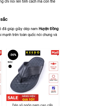
g chỉ nói lên tính cách mà còn thể
 sắc
 đó đã giúp giầy dép nam
Huyện Đồng
 mạnh trên toàn quốc nói chung và
-36%
+
Dép xỏ ngón nam cao cấp