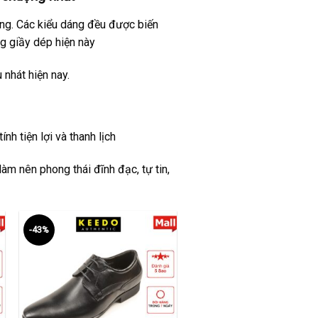
ờng. Các kiểu dáng đều được biến
g giầy dép hiện này
nhát hiện nay.
nh tiện lợi và thanh lịch
àm nên phong thái đĩnh đạc, tự tin,
-43%