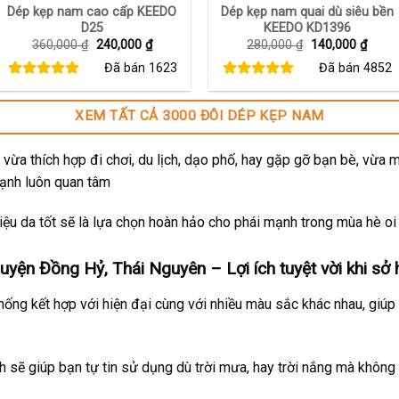
Dép kẹp nam cao cấp KEEDO
Dép kẹp nam quai dù siêu bền
D25
KEEDO KD1396
Giá
Giá
Giá
Giá
360,000
₫
240,000
₫
280,000
₫
140,000
₫
gốc
hiện
gốc
hiện
Đã bán
1623
Đã bán
4852
là:
tại
là:
tại
360,000 ₫.
là:
280,000 ₫.
là:
240,000 ₫.
140,0
XEM TẤT CẢ 3000 ĐÔI DÉP KẸP NAM
vừa thích hợp đi chơi, du lịch, dạo phố, hay gặp gỡ bạn bè, vừa 
mạnh luôn quan tâm
ệu da tốt sẽ là lựa chọn hoàn hảo cho phái mạnh trong mùa hè oi
yện Đồng Hỷ, Thái Nguyên – Lợi ích tuyệt vời khi sở
thống kết hợp với hiện đại cùng với nhiều màu sắc khác nhau, giúp
ch sẽ giúp bạn tự tin sử dụng dù trời mưa, hay trời nắng mà không