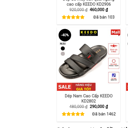
cao cấp KEEDO KD2906
Giá
Giá
920,000
₫
460,000
₫
gốc
hiện
Đã bán
103
là:
tại
920,000 ₫.
là:
460,000 ₫.
-40%
+
Dép Nam Cao Cấp KEEDO
KD2802
Giá
Giá
480,000
₫
290,000
₫
gốc
hiện
Đã bán
1462
là:
tại
480,000 ₫.
là:
290,000 ₫.