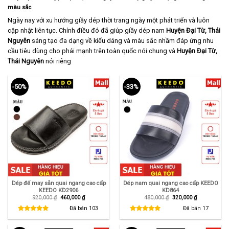
màu sắc
Ngày nay với xu hướng giầy dép thời trang ngày một phát triển và luôn
cập nhật liên tục. Chính điều đó đã giúp giầy dép nam
Huyện Đại Từ,
Thái
Nguyên
sáng tạo đa dạng về kiểu dáng và màu sắc nhầm đáp ứng nhu
cầu tiêu dùng cho phái mạnh trên toàn quốc nói chung và
Huyện Đại Từ,
Thái Nguyên
nói riêng
-50%
-33%
Dép đế may sẵn quai ngang cao cấp
Dép nam quai ngang cao cấp KEEDO
KEEDO KD2906
KD864
Giá
Giá
Giá
Giá
920,000
₫
460,000
₫
480,000
₫
320,000
₫
gốc
hiện
gốc
hiện
là:
tại
là:
tại
Đã bán
103
Đã bán
17
920,000 ₫.
là:
480,000 ₫.
là:
460,000 ₫.
320,000 ₫.