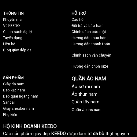
THÔNG TIN
HỖ TRỢ
Khuyến mãi
C
âu hỏi
Về KEEDO
Đổi trả và bảo hành
Chính sách đại lý
Chính sách bảo mật
Tuyển dụng
Hướng dẫn mua hàng
Liên hệ
Hướng dẫn thanh toán
Blog giày dép da
Chính sách vận chuyển
Hướng dẫn chọn size
SẢN PHẨM
QUẦN ÁO NAM
Giày da nam
Áo sơ mi nam
Dép kẹp nam
Áo thun nam
Dép quai ngang nam
Quần tây nam
Sandal
Giày sneaker nam
Quần Jeans nam
Phụ kiện
HỘ KINH DOANH KEEDO
Các sản phẩm giày dép
KEEDO
được làm từ
da bò
thật nguyên