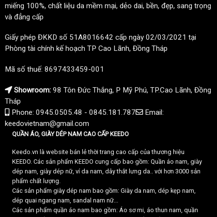
miếng 100%, chất liệu da mềm mại, dẻo dai, bền, đẹp, sang trọng
và đẳng cấp
Giấy phép ĐKKD số 51A8016642 cấp ngày 02/03/2021 tại
Phòng tài chính kế hoạch TP Cao Lãnh, Đồng Tháp
Mã số thuế: 8697433459-001
Showroom:
98 Tôn Đức Thắng, P Mỹ Phú, TP.Cao Lãnh, Đồng
Tháp
Phone: 0945.0505.48 - 0845.181.787
Email:
keedovietnam@gmail.com
QUẦN ÁO, GIÀY DÉP NAM CAO CẤP KEEDO
Keedo.vn là website bán lẻ thời trang cao cấp của thương hiệu
KEEDO. Các sản phẩm KEEDO cung cấp bao gồm: Quần áo nam, giày
dép nam, giày dép nữ, ví da nam, dây thắt lưng da.. với hơn 3000 sản
phẩm chất lượng.
Các sản phẩm giày dép nam bao gồm: Giày da nam, dép kẹp nam,
dép quai ngang nam, sandal nam nữ...
Các sản phẩm quần áo nam bao gồm: Áo sơ mi, áo thun nam, quần