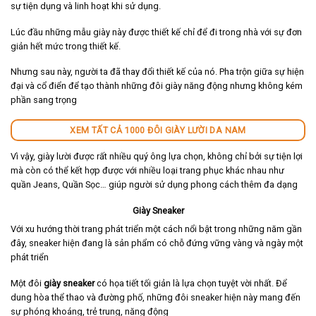
sự tiện dụng và linh hoạt khi sử dụng.
Lúc đầu những mẫu giày này được thiết kế chỉ để đi trong nhà với sự đơn
giản hết mức trong thiết kế.
Nhưng sau này, người ta đã thay đổi thiết kế của nó. Pha trộn giữa sự hiện
đại và cổ điển để tạo thành những đôi giày năng động nhưng không kém
phần sang trọng
XEM TẤT CẢ 1000 ĐÔI GIÀY LƯỜI DA NAM
Vì vậy, giày lười được rất nhiều quý ông lựa chọn, không chỉ bởi sự tiện lợi
mà còn có thể kết hợp được với nhiều loại trang phục khác nhau như
quần Jeans, Quần Sọc… giúp người sử dụng phong cách thêm đa dạng
Giày Sneaker
Với xu hướng thời trang phát triển một cách nổi bật trong những năm gần
đây, sneaker hiện đang là sản phẩm có chỗ đứng vững vàng và ngày một
phát triển
Một đôi
giày sneaker
có họa tiết tối giản là lựa chọn tuyệt vời nhất. Để
dung hòa thể thao và đường phố, những đôi sneaker hiện này mang đến
sự phóng khoáng, trẻ trung, năng động