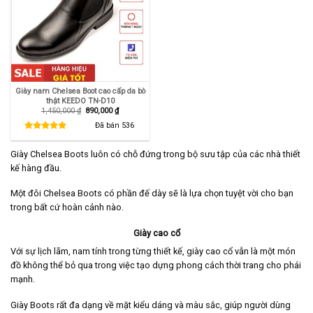
Giày nam Chelsea Boot cao cấp da bò
thật KEEDO TN-D10
Giá
Giá
1,450,000
₫
890,000
₫
gốc
hiện
là:
tại
Đã bán
536
1,450,000 ₫.
là:
890,000 ₫.
Giày Chelsea Boots luôn có chỗ đứng trong bộ sưu tập của các nhà thiết
kế hàng đầu.
Một đôi Chelsea Boots có phần đế dày sẽ là lựa chọn tuyệt vời cho bạn
trong bất cứ hoàn cảnh nào.
Giày cao cổ
Với sự lịch lãm, nam tính trong từng thiết kế, giày cao cổ vẫn là một món
đồ không thể bỏ qua trong việc tạo dựng phong cách thời trang cho phái
mạnh.
Giày Boots rất đa dạng về mặt kiểu dáng và màu sắc, giúp người dùng