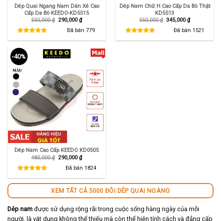
Dép Quai Ngang Nam Dán Xé Cao
Dép Nam Chữ H Cao Cấp Da Bò Thật
Cấp Da Bò KEEDO-KD5515
KD5513
Giá
Giá
Giá
Giá
550,000
₫
290,000
₫
550,000
₫
345,000
₫
gốc
hiện
gốc
hiện
là:
tại
là:
tại
Đã bán
779
Đã bán
1521
550,000 ₫.
là:
550,000 ₫.
là:
290,000 ₫.
345,000 ₫.
-40%
Dép Nam Cao Cấp KEEDO KD0505
Giá
Giá
480,000
₫
290,000
₫
gốc
hiện
là:
tại
Đã bán
1824
480,000 ₫.
là:
290,000 ₫.
XEM TẤT CẢ 5000 ĐÔI DÉP QUAI NGANG
Dép nam
được sử dụng rộng rãi trong cuộc sống hàng ngày của mỗi
người, là vật dụng không thể thiếu mà còn thể hiện tính cách và đẳng cấp