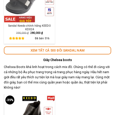
Sandal Keedo chính hãng KEEDO
KDX24
Giá
Giá
390,000
₫
280,000
₫
gốc
hiện
là:
tại
Đã bán
516
390,000 ₫.
là:
280,000 ₫.
XEM TẤT CẢ 500 ĐÔI SANDAL NAM
Giày Chelsea boots
Chelsea Boots khá linh hoạt trong cách mix đồ. Chúng có thể đi cùng với
cả những bộ Âu phục trang trọng và trang phục hàng ngày. Hầu hết nam
giới đều rất yêu thích sự tiện lợi mà loại giày nam này mang lại. Cùng một
đôi giày, bạn có thể mix cùng quần jean hoặc quần âu, thật tiện lợi phải
không nào!
-39%