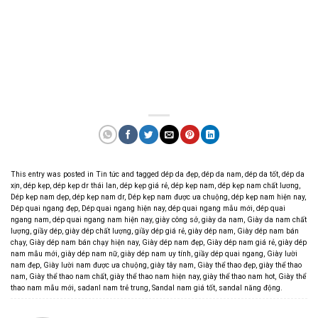
This entry was posted in
Tin tức
and tagged
dép da đẹp
,
dép da nam
,
dép da tốt
,
dép da
xịn
,
dép kẹp
,
dép kẹp dr thái lan
,
dép kẹp giá rẻ
,
dép kẹp nam
,
dép kẹp nam chất lương
,
Dép kẹp nam dẹp
,
dép kẹp nam dr
,
Dép kẹp nam được ưa chuộng
,
dép kẹp nam hiện nay
,
Dép quai ngang đẹp
,
Dép quai ngang hiện nay
,
dép quai ngang mẫu mới
,
dép quai
ngang nam
,
dép quai ngang nam hiện nay
,
giày công sở
,
giày da nam
,
Giày da nam chất
lượng
,
giầy dép
,
giày dép chất lượng
,
giầy dép giá rẻ
,
giày dép nam
,
Giày dép nam bán
chạy
,
Giày dép nam bán chạy hiện nay
,
Giày dép nam đẹp
,
Giày dép nam giá rẻ
,
giày dép
nam mẫu mới
,
giày dép nam nữ
,
giày dép nam uy tính
,
giầy dép quai ngang
,
Giày lười
nam đẹp
,
Giày lười nam được ưa chuộng
,
giày tây nam
,
Giày thể thao đẹp
,
giày thể thao
nam
,
Giày thể thao nam chất
,
giày thể thao nam hiện nay
,
giày thể thao nam hot
,
Giày thể
thao nam mẫu mới
,
sadanl nam trẻ trung
,
Sandal nam giá tốt
,
sandal năng động
.