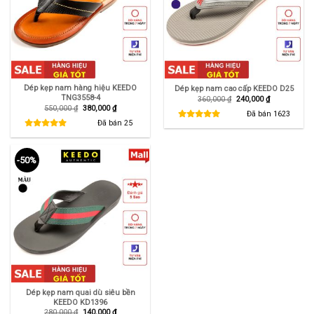
Dép kẹp nam hàng hiệu KEEDO
Dép kẹp nam cao cấp KEEDO D25
TNG3558-4
Giá
Giá
360,000
₫
240,000
₫
gốc
hiện
Giá
Giá
550,000
₫
380,000
₫
là:
tại
Đã bán
1623
gốc
hiện
360,000 ₫.
là:
là:
tại
Đã bán
25
240,000 ₫.
550,000 ₫.
là:
380,000 ₫.
-50%
Dép kẹp nam quai dù siêu bền
KEEDO KD1396
Giá
Giá
280,000
₫
140,000
₫