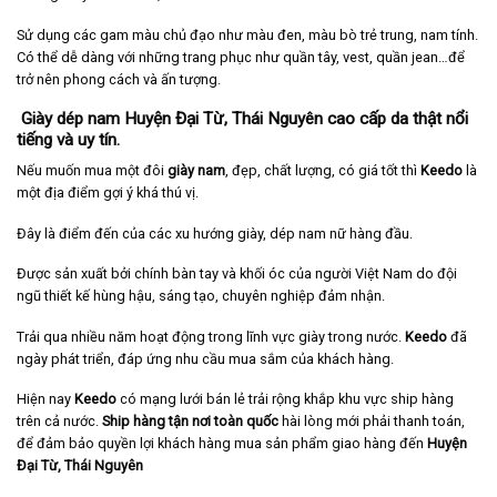
Sử dụng các gam màu chủ đạo như màu đen, màu bò trẻ trung, nam tính.
Có thể dễ dàng với những trang phục như quần tây, vest, quần jean…để
trở nên phong cách và ấn tượng.
Giày dép nam Huyện Đại Từ, Thái Nguyên cao cấp da thật nổi
tiếng và uy tín.
Nếu muốn mua một đôi
giày nam
, đẹp, chất lượng, có giá tốt thì
Keedo
là
một địa điểm gợi ý khá thú vị.
Đây là điểm đến của các xu hướng giày, dép nam nữ hàng đầu.
Được sản xuất bởi chính bàn tay và khối óc của người Việt Nam do đội
ngũ thiết kế hùng hậu, sáng tạo, chuyên nghiệp đảm nhận.
Trải qua nhiều năm hoạt động trong lĩnh vực giày trong nước.
Keedo
đã
ngày phát triển, đáp ứng nhu cầu mua sắm của khách hàng.
Hiện nay
Keedo
có mạng lưới bán lẻ trải rộng khắp khu vực ship hàng
trên cả nước.
Ship hàng tận nơi toàn quốc
hài lòng mới phải thanh toán,
để đảm bảo quyền lợi khách hàng mua sản phẩm giao hàng đến
Huyện
Đại Từ, Thái Nguyên