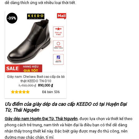
dễ dàng thích ứng với nhiều loại thời tiết.
-39%
Giày nam Chelsea Boot cao cấp da bò
thật KEEDO TN-D10
Giá
Giá
1,450,000
₫
890,000
₫
gốc
hiện
là:
tại
Đã bán
536
1,450,000 ₫.
là:
890,000 ₫.
Ưu điểm của giày dép da cao cấp KEEDO có tại Huyện Đại
Từ, Thái Nguyên
Giày dép nam Huyện Đại Từ, Thái Nguyên
.
được lựa chọn và thiết kế theo
phong cách trẻ trung, nam tính và hiện đại là điều bạn có thể dễ dàng
nhận thấy trong thiết kế này. Đặc biệt giày được may đo thủ công, nên
đường may chắc chắn, tỉ mỉ.