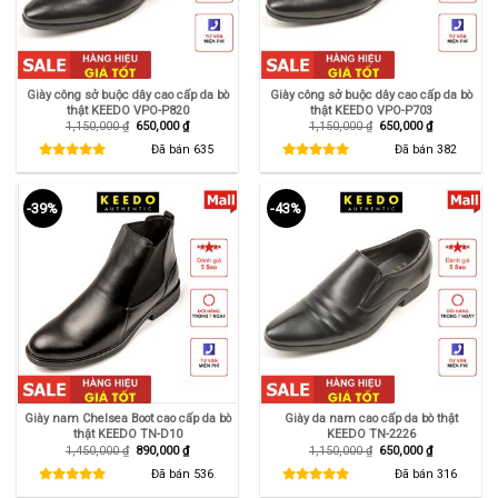
Giày công sở buộc dây cao cấp da bò
Giày công sở buộc dây cao cấp da bò
thật KEEDO VPO-P820
thật KEEDO VPO-P703
Giá
Giá
Giá
Giá
1,150,000
₫
650,000
₫
1,150,000
₫
650,000
₫
gốc
hiện
gốc
hiện
là:
tại
là:
tại
Đã bán
635
Đã bán
382
1,150,000 ₫.
là:
1,150,000 ₫.
là:
650,000 ₫.
650,000 ₫.
-39%
-43%
Giày nam Chelsea Boot cao cấp da bò
Giày da nam cao cấp da bò thật
thật KEEDO TN-D10
KEEDO TN-2226
Giá
Giá
Giá
Giá
1,450,000
₫
890,000
₫
1,150,000
₫
650,000
₫
gốc
hiện
gốc
hiện
là:
tại
là:
tại
Đã bán
536
Đã bán
316
1,450,000 ₫.
là:
1,150,000 ₫.
là:
890,000 ₫.
650,000 ₫.