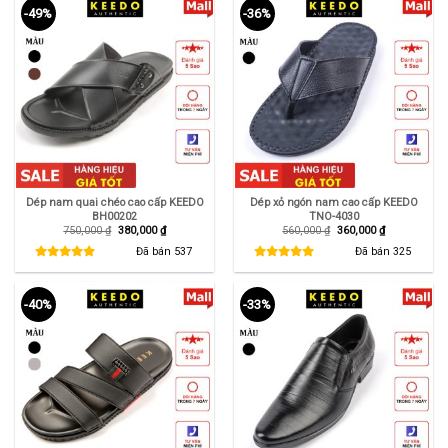
-49%
-36%
Dép nam quai chéo cao cấp KEEDO
Dép xỏ ngón nam cao cấp KEEDO
BH00202
TNO-4030
Giá
Giá
Giá
Giá
750,000
₫
380,000
₫
560,000
₫
360,000
₫
gốc
hiện
gốc
hiện
là:
tại
là:
tại
Đã bán
537
Đã bán
325
750,000 ₫.
là:
560,000 ₫.
là:
380,000 ₫.
360,000 ₫.
-40%
-33%