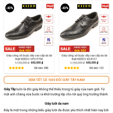
-43%
-43%
Giày công sở buộc dây cao cấp da bò
Giày công sở buộc dây cao cấp da bò
thật KEEDO VPO-P703
thật KEEDO KD4127
Giá
Giá
Giá
Giá
1,150,000
₫
650,000
₫
1,150,000
₫
650,000
₫
gốc
hiện
gốc
hiện
là:
tại
là:
tại
Đã bán
382
Đã bán
122
1,150,000 ₫.
là:
1,150,000 ₫.
là:
650,000 ₫.
650,000 ₫.
XEM TẤT CẢ 1000 ĐÔI GIÀY TÂY NAM
Giày Tây
luôn là đôi giày không thể thiếu trong tủ giày của nam giới. Từ
một anh chàng vừa bước ra khỏi trường lớp cho tới quý ông trưởng thành.
Giày lười da nam
Đây là một trong những kiểu giày lười da được yêu thích nhất hiện nay bởi