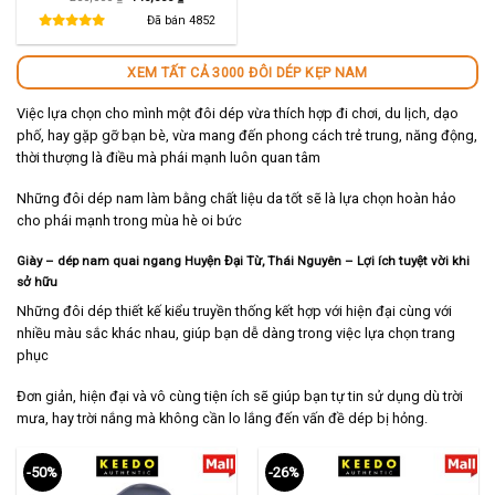
gốc
hiện
là:
tại
Đã bán
4852
280,000 ₫.
là:
140,000 ₫.
XEM TẤT CẢ 3000 ĐÔI DÉP KẸP NAM
Việc lựa chọn cho mình một đôi dép vừa thích hợp đi chơi, du lịch, dạo
phố, hay gặp gỡ bạn bè, vừa mang đến phong cách trẻ trung, năng động,
thời thượng là điều mà phái mạnh luôn quan tâm
Những đôi dép nam làm bằng chất liệu da tốt sẽ là lựa chọn hoàn hảo
cho phái mạnh trong mùa hè oi bức
Giày – dép nam quai ngang Huyện Đại Từ, Thái Nguyên – Lợi ích tuyệt vời khi
sở hữu
Những đôi dép thiết kế kiểu truyền thống kết hợp với hiện đại cùng với
nhiều màu sắc khác nhau, giúp bạn dễ dàng trong việc lựa chọn trang
phục
Đơn giản, hiện đại và vô cùng tiện ích sẽ giúp bạn tự tin sử dụng dù trời
mưa, hay trời nắng mà không cần lo lắng đến vấn đề dép bị hỏng.
-50%
-26%