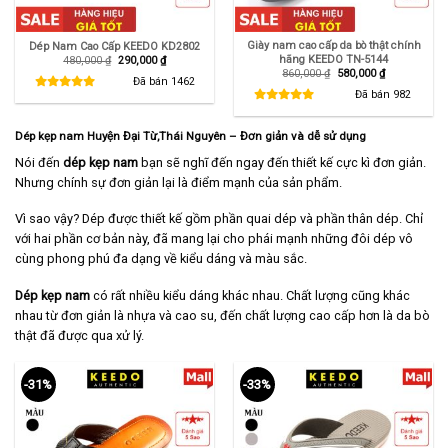
Giày nam cao cấp da bò thật chính
Dép Nam Cao Cấp KEEDO KD2802
hãng KEEDO TN-5144
Giá
Giá
480,000
₫
290,000
₫
gốc
hiện
Giá
Giá
860,000
₫
580,000
₫
là:
tại
Đã bán
1462
gốc
hiện
480,000 ₫.
là:
là:
tại
Đã bán
982
290,000 ₫.
860,000 ₫.
là:
580,000 ₫.
Dép kẹp nam Huyện Đại Từ,Thái Nguyên – Đơn giản và dễ sử dụng
Nói đến
dép kẹp nam
bạn sẽ nghĩ đến ngay đến thiết kế cực kì đơn giản.
Nhưng chính sự đơn giản lại là điểm mạnh của sản phẩm.
Vì sao vậy? Dép được thiết kế gồm phần quai dép và phần thân dép. Chỉ
với hai phần cơ bản này, đã mang lại cho phái mạnh những đôi dép vô
cùng phong phú đa dạng về kiểu dáng và màu sắc.
Dép kẹp nam
có rất nhiều kiểu dáng khác nhau. Chất lượng cũng khác
nhau từ đơn giản là nhựa và cao su, đến chất lượng cao cấp hơn là da bò
thật đã được qua xử lý.
-31%
-33%