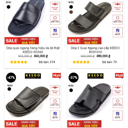
Dép quai ngang hàng hiệu da bò thật
Dép 2 Quai Ngang cao cấp KEEDO
KEEDO KD365
BH01010
Giá
Giá
Giá
Giá
920,000
₫
460,000
₫
650,000
₫
480,000
₫
gốc
hiện
gốc
hiện
là:
tại
là:
tại
Đã bán
374
Đã bán
79
920,000 ₫.
là:
650,000 ₫.
là:
460,000 ₫.
480,000 ₫.
-47%
-37%