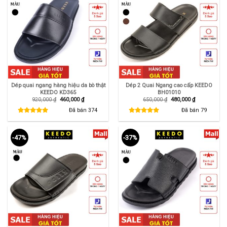
Dép quai ngang hàng hiệu da bò thật
Dép 2 Quai Ngang cao cấp KEEDO
KEEDO KD365
BH01010
Giá
Giá
Giá
Giá
920,000
₫
460,000
₫
650,000
₫
480,000
₫
gốc
hiện
gốc
hiện
là:
tại
là:
tại
Đã bán
374
Đã bán
79
920,000 ₫.
là:
650,000 ₫.
là:
460,000 ₫.
480,000 ₫.
-47%
-37%