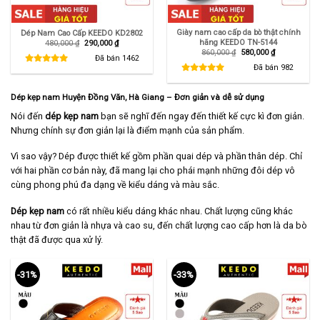
Giày nam cao cấp da bò thật chính
Dép Nam Cao Cấp KEEDO KD2802
hãng KEEDO TN-5144
Giá
Giá
480,000
₫
290,000
₫
gốc
hiện
Giá
Giá
860,000
₫
580,000
₫
là:
tại
Đã bán
1462
gốc
hiện
480,000 ₫.
là:
là:
tại
Đã bán
982
290,000 ₫.
860,000 ₫.
là:
580,000 ₫.
Dép kẹp nam Huyện Đồng Văn, Hà Giang – Đơn giản và dễ sử dụng
Nói đến
dép kẹp nam
bạn sẽ nghĩ đến ngay đến thiết kế cực kì đơn giản.
Nhưng chính sự đơn giản lại là điểm mạnh của sản phẩm.
Vì sao vậy? Dép được thiết kế gồm phần quai dép và phần thân dép. Chỉ
với hai phần cơ bản này, đã mang lại cho phái mạnh những đôi dép vô
cùng phong phú đa dạng về kiểu dáng và màu sắc.
Dép kẹp nam
có rất nhiều kiểu dáng khác nhau. Chất lượng cũng khác
nhau từ đơn giản là nhựa và cao su, đến chất lượng cao cấp hơn là da bò
thật đã được qua xử lý.
-31%
-33%