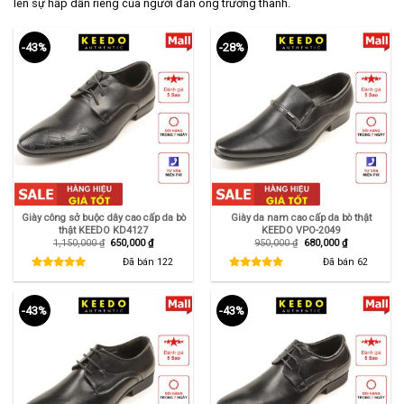
lên sự hấp dẫn riêng của người đàn ông trưởng thành.
-43%
-28%
Giày công sở buộc dây cao cấp da bò
Giày da nam cao cấp da bò thật
thật KEEDO KD4127
KEEDO VPO-2049
Giá
Giá
Giá
Giá
1,150,000
₫
650,000
₫
950,000
₫
680,000
₫
gốc
hiện
gốc
hiện
là:
tại
là:
tại
Đã bán
122
Đã bán
62
1,150,000 ₫.
là:
950,000 ₫.
là:
650,000 ₫.
680,000 ₫.
-43%
-43%