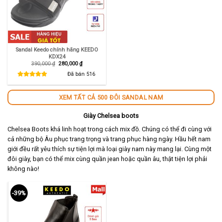
Sandal Keedo chính hãng KEEDO
KDX24
Giá
Giá
390,000
₫
280,000
₫
gốc
hiện
là:
tại
Đã bán
516
390,000 ₫.
là:
280,000 ₫.
XEM TẤT CẢ 500 ĐÔI SANDAL NAM
Giày Chelsea boots
Chelsea Boots khá linh hoạt trong cách mix đồ. Chúng có thể đi cùng với
cả những bộ Âu phục trang trọng và trang phục hàng ngày. Hầu hết nam
giới đều rất yêu thích sự tiện lợi mà loại giày nam này mang lại. Cùng một
đôi giày, bạn có thể mix cùng quần jean hoặc quần âu, thật tiện lợi phải
không nào!
-39%