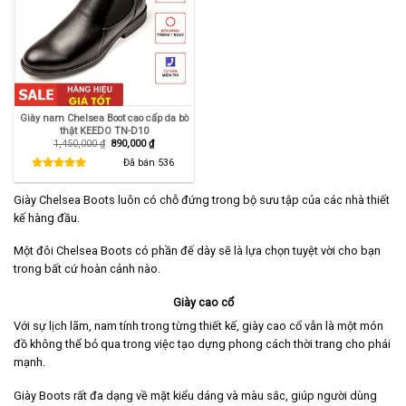
Giày nam Chelsea Boot cao cấp da bò
thật KEEDO TN-D10
Giá
Giá
1,450,000
₫
890,000
₫
gốc
hiện
là:
tại
Đã bán
536
1,450,000 ₫.
là:
890,000 ₫.
Giày Chelsea Boots luôn có chỗ đứng trong bộ sưu tập của các nhà thiết
kế hàng đầu.
Một đôi Chelsea Boots có phần đế dày sẽ là lựa chọn tuyệt vời cho bạn
trong bất cứ hoàn cảnh nào.
Giày cao cổ
Với sự lịch lãm, nam tính trong từng thiết kế, giày cao cổ vẫn là một món
đồ không thể bỏ qua trong việc tạo dựng phong cách thời trang cho phái
mạnh.
Giày Boots rất đa dạng về mặt kiểu dáng và màu sắc, giúp người dùng