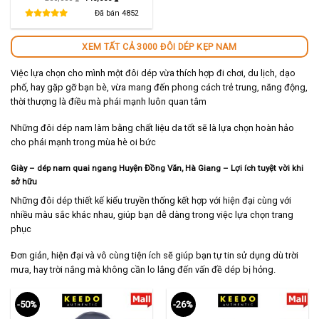
gốc
hiện
là:
tại
Đã bán
4852
280,000 ₫.
là:
140,000 ₫.
XEM TẤT CẢ 3000 ĐÔI DÉP KẸP NAM
Việc lựa chọn cho mình một đôi dép vừa thích hợp đi chơi, du lịch, dạo
phố, hay gặp gỡ bạn bè, vừa mang đến phong cách trẻ trung, năng động,
thời thượng là điều mà phái mạnh luôn quan tâm
Những đôi dép nam làm bằng chất liệu da tốt sẽ là lựa chọn hoàn hảo
cho phái mạnh trong mùa hè oi bức
Giày – dép nam quai ngang Huyện Đồng Văn, Hà Giang – Lợi ích tuyệt vời khi
sở hữu
Những đôi dép thiết kế kiểu truyền thống kết hợp với hiện đại cùng với
nhiều màu sắc khác nhau, giúp bạn dễ dàng trong việc lựa chọn trang
phục
Đơn giản, hiện đại và vô cùng tiện ích sẽ giúp bạn tự tin sử dụng dù trời
mưa, hay trời nắng mà không cần lo lắng đến vấn đề dép bị hỏng.
-50%
-26%