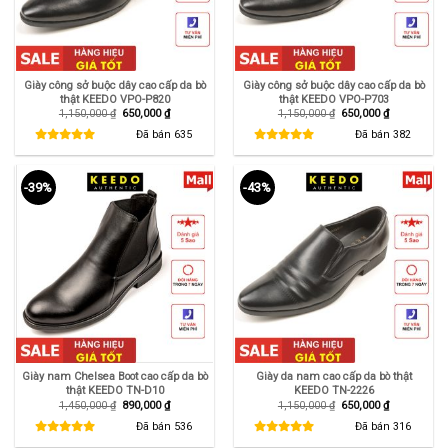
Giày công sở buộc dây cao cấp da bò
Giày công sở buộc dây cao cấp da bò
thật KEEDO VPO-P820
thật KEEDO VPO-P703
Giá
Giá
Giá
Giá
1,150,000
₫
650,000
₫
1,150,000
₫
650,000
₫
gốc
hiện
gốc
hiện
là:
tại
là:
tại
Đã bán
635
Đã bán
382
1,150,000 ₫.
là:
1,150,000 ₫.
là:
650,000 ₫.
650,000 ₫.
-39%
-43%
Giày nam Chelsea Boot cao cấp da bò
Giày da nam cao cấp da bò thật
thật KEEDO TN-D10
KEEDO TN-2226
Giá
Giá
Giá
Giá
1,450,000
₫
890,000
₫
1,150,000
₫
650,000
₫
gốc
hiện
gốc
hiện
là:
tại
là:
tại
Đã bán
536
Đã bán
316
1,450,000 ₫.
là:
1,150,000 ₫.
là:
890,000 ₫.
650,000 ₫.