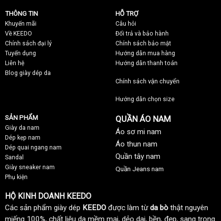
THÔNG TIN
HỖ TRỢ
Khuyến mãi
C
âu hỏi
Về KEEDO
Đổi trả và bảo hành
Chính sách đại lý
Chính sách bảo mật
Tuyển dụng
Hướng dẫn mua hàng
Liên hệ
Hướng dẫn thanh toán
Blog giày dép da
Chính sách vận chuyển
Hướng dẫn chọn size
SẢN PHẨM
QUẦN ÁO NAM
Giày da nam
Áo sơ mi nam
Dép kẹp nam
Áo thun nam
Dép quai ngang nam
Quần tây nam
Sandal
Giày sneaker nam
Quần Jeans nam
Phụ kiện
HỘ KINH DOANH KEEDO
Các sản phẩm giày dép
KEEDO
được làm từ
da bò
thật nguyên
miếng 100%, chất liệu da mềm mại, dẻo dai, bền, đẹp, sang trọng