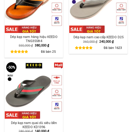
Dép kẹp nam hàng hiệu KEEDO
Dép kẹp nam cao cấp KEEDO D25
TNG3558-4
Giá
Giá
360,000
₫
240,000
₫
gốc
hiện
Giá
Giá
550,000
₫
380,000
₫
là:
tại
Đã bán
1623
gốc
hiện
360,000 ₫.
là:
là:
tại
Đã bán
25
240,000 ₫.
550,000 ₫.
là:
380,000 ₫.
-50%
Dép kẹp nam quai dù siêu bền
KEEDO KD1396
Giá
Giá
280,000
₫
140,000
₫