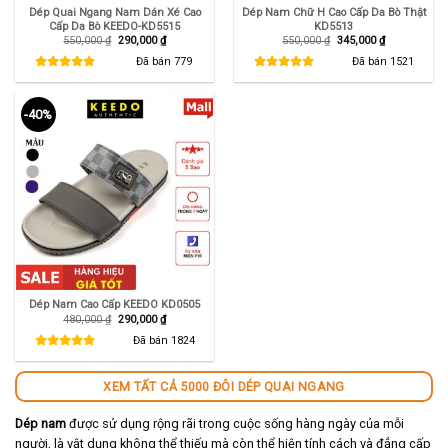
Dép Quai Ngang Nam Dán Xé Cao
Dép Nam Chữ H Cao Cấp Da Bò Thật
Cấp Da Bò KEEDO-KD5515
KD5513
Giá
Giá
Giá
Giá
550,000
₫
290,000
₫
550,000
₫
345,000
₫
gốc
hiện
gốc
hiện
là:
tại
là:
tại
Đã bán
779
Đã bán
1521
550,000 ₫.
là:
550,000 ₫.
là:
290,000 ₫.
345,000 ₫.
-40%
Dép Nam Cao Cấp KEEDO KD0505
Giá
Giá
480,000
₫
290,000
₫
gốc
hiện
là:
tại
Đã bán
1824
480,000 ₫.
là:
290,000 ₫.
XEM TẤT CẢ 5000 ĐÔI DÉP QUAI NGANG
Dép nam
được sử dụng rộng rãi trong cuộc sống hàng ngày của mỗi
người, là vật dụng không thể thiếu mà còn thể hiện tính cách và đẳng cấp