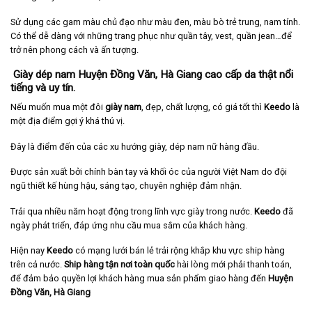
Sử dụng các gam màu chủ đạo như màu đen, màu bò trẻ trung, nam tính.
Có thể dễ dàng với những trang phục như quần tây, vest, quần jean…để
trở nên phong cách và ấn tượng.
Giày dép nam Huyện Đồng Văn, Hà Giang cao cấp da thật nổi
tiếng và uy tín.
Nếu muốn mua một đôi
giày nam
, đẹp, chất lượng, có giá tốt thì
Keedo
là
một địa điểm gợi ý khá thú vị.
Đây là điểm đến của các xu hướng giày, dép nam nữ hàng đầu.
Được sản xuất bởi chính bàn tay và khối óc của người Việt Nam do đội
ngũ thiết kế hùng hậu, sáng tạo, chuyên nghiệp đảm nhận.
Trải qua nhiều năm hoạt động trong lĩnh vực giày trong nước.
Keedo
đã
ngày phát triển, đáp ứng nhu cầu mua sắm của khách hàng.
Hiện nay
Keedo
có mạng lưới bán lẻ trải rộng khắp khu vực ship hàng
trên cả nước.
Ship hàng tận nơi toàn quốc
hài lòng mới phải thanh toán,
để đảm bảo quyền lợi khách hàng mua sản phẩm giao hàng đến
Huyện
Đồng Văn, Hà Giang