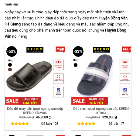
màu sắc
Ngày nay với xu hướng giầy dép thời trang ngày một phát triển và luôn
cập nhật liên tục. Chính điều đó đã giúp giầy dép nam
Huyện
Đồng Văn,
Hà Giang
sáng tạo đa dạng về kiểu dáng và màu sắc nhầm đáp ứng nhu
cầu tiêu dùng cho phái mạnh trên toàn quốc nói chung và
Huyện Đồng
Văn
nói riêng
-50%
-33%
Dép đế may sẵn quai ngang cao cấp
Dép nam quai ngang cao cấp KEEDO
KEEDO KD2906
KD864
Giá
Giá
Giá
Giá
920,000
₫
460,000
₫
480,000
₫
320,000
₫
gốc
hiện
gốc
hiện
là:
tại
là:
tại
Đã bán
103
Đã bán
17
920,000 ₫.
là:
480,000 ₫.
là:
460,000 ₫.
320,000 ₫.