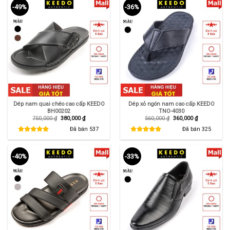
-49%
-36%
Dép nam quai chéo cao cấp KEEDO
Dép xỏ ngón nam cao cấp KEEDO
BH00202
TNO-4030
Giá
Giá
Giá
Giá
750,000
₫
380,000
₫
560,000
₫
360,000
₫
gốc
hiện
gốc
hiện
là:
tại
là:
tại
Đã bán
537
Đã bán
325
750,000 ₫.
là:
560,000 ₫.
là:
380,000 ₫.
360,000 ₫.
-40%
-33%