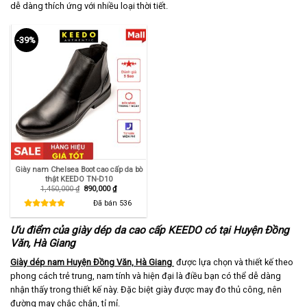
dễ dàng thích ứng với nhiều loại thời tiết.
-39%
Giày nam Chelsea Boot cao cấp da bò
thật KEEDO TN-D10
Giá
Giá
1,450,000
₫
890,000
₫
gốc
hiện
là:
tại
Đã bán
536
1,450,000 ₫.
là:
890,000 ₫.
Ưu điểm của giày dép da cao cấp KEEDO có tại Huyện Đồng
Văn, Hà Giang
Giày dép nam Huyện Đồng Văn, Hà Giang
được lựa chọn và thiết kế theo
phong cách trẻ trung, nam tính và hiện đại là điều bạn có thể dễ dàng
nhận thấy trong thiết kế này. Đặc biệt giày được may đo thủ công, nên
đường may chắc chắn, tỉ mỉ.