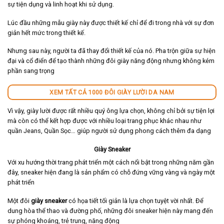
sự tiện dụng và linh hoạt khi sử dụng.
Lúc đầu những mẫu giày này được thiết kế chỉ để đi trong nhà với sự đơn
giản hết mức trong thiết kế.
Nhưng sau này, người ta đã thay đổi thiết kế của nó. Pha trộn giữa sự hiện
đại và cổ điển để tạo thành những đôi giày năng động nhưng không kém
phần sang trọng
XEM TẤT CẢ 1000 ĐÔI GIÀY LƯỜI DA NAM
Vì vậy, giày lười được rất nhiều quý ông lựa chọn, không chỉ bởi sự tiện lợi
mà còn có thể kết hợp được với nhiều loại trang phục khác nhau như
quần Jeans, Quần Sọc… giúp người sử dụng phong cách thêm đa dạng
Giày Sneaker
Với xu hướng thời trang phát triển một cách nổi bật trong những năm gần
đây, sneaker hiện đang là sản phẩm có chỗ đứng vững vàng và ngày một
phát triển
Một đôi
giày sneaker
có họa tiết tối giản là lựa chọn tuyệt vời nhất. Để
dung hòa thể thao và đường phố, những đôi sneaker hiện này mang đến
sự phóng khoáng, trẻ trung, năng động