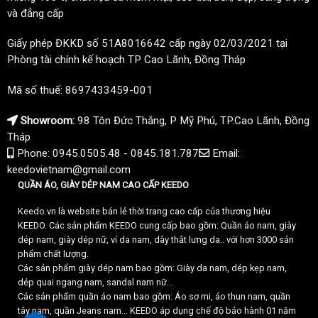
và đẳng cấp
Giấy phép ĐKKD số 51A8016642 cấp ngày 02/03/2021 tại
Phòng tài chính kế hoạch TP Cao Lãnh, Đồng Tháp
Mã số thuế: 8697433459-001
Showroom:
98 Tôn Đức Thắng, P Mỹ Phú, TP.Cao Lãnh, Đồng
Tháp
Phone: 0945.0505.48 - 0845.181.787
Email:
keedovietnam@gmail.com
QUẦN ÁO, GIÀY DÉP NAM CAO CẤP KEEDO
Keedo.vn là website bán lẻ thời trang cao cấp của thương hiệu
KEEDO. Các sản phẩm KEEDO cung cấp bao gồm: Quần áo nam, giày
dép nam, giày dép nữ, ví da nam, dây thắt lưng da.. với hơn 3000 sản
phẩm chất lượng.
Các sản phẩm giày dép nam bao gồm: Giày da nam, dép kẹp nam,
dép quai ngang nam, sandal nam nữ...
Các sản phẩm quần áo nam bao gồm: Áo sơ mi, áo thun nam, quần
tây nam, quần Jeans nam... KEEDO áp dụng chế độ bảo hành 01 năm