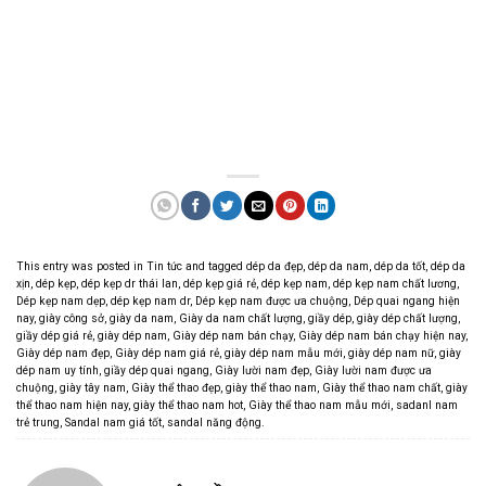
This entry was posted in
Tin tức
and tagged
dép da đẹp
,
dép da nam
,
dép da tốt
,
dép da
xịn
,
dép kẹp
,
dép kẹp dr thái lan
,
dép kẹp giá rẻ
,
dép kẹp nam
,
dép kẹp nam chất lương
,
Dép kẹp nam dẹp
,
dép kẹp nam dr
,
Dép kẹp nam được ưa chuộng
,
Dép quai ngang hiện
nay
,
giày công sở
,
giày da nam
,
Giày da nam chất lượng
,
giầy dép
,
giày dép chất lượng
,
giầy dép giá rẻ
,
giày dép nam
,
Giày dép nam bán chạy
,
Giày dép nam bán chạy hiện nay
,
Giày dép nam đẹp
,
Giày dép nam giá rẻ
,
giày dép nam mẫu mới
,
giày dép nam nữ
,
giày
dép nam uy tính
,
giầy dép quai ngang
,
Giày lười nam đẹp
,
Giày lười nam được ưa
chuộng
,
giày tây nam
,
Giày thể thao đẹp
,
giày thể thao nam
,
Giày thể thao nam chất
,
giày
thể thao nam hiện nay
,
giày thể thao nam hot
,
Giày thể thao nam mẫu mới
,
sadanl nam
trẻ trung
,
Sandal nam giá tốt
,
sandal năng động
.