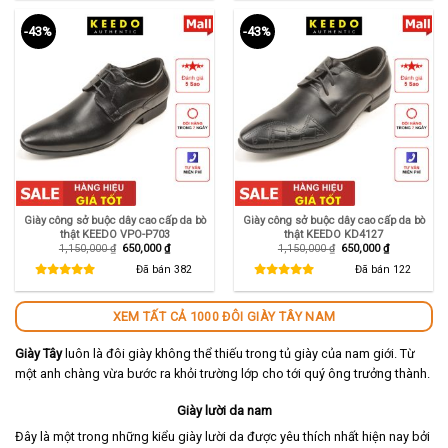
-43%
-43%
Giày công sở buộc dây cao cấp da bò
Giày công sở buộc dây cao cấp da bò
thật KEEDO VPO-P703
thật KEEDO KD4127
Giá
Giá
Giá
Giá
1,150,000
₫
650,000
₫
1,150,000
₫
650,000
₫
gốc
hiện
gốc
hiện
là:
tại
là:
tại
Đã bán
382
Đã bán
122
1,150,000 ₫.
là:
1,150,000 ₫.
là:
650,000 ₫.
650,000 ₫.
XEM TẤT CẢ 1000 ĐÔI GIÀY TÂY NAM
Giày Tây
luôn là đôi giày không thể thiếu trong tủ giày của nam giới. Từ
một anh chàng vừa bước ra khỏi trường lớp cho tới quý ông trưởng thành.
Giày lười da nam
Đây là một trong những kiểu giày lười da được yêu thích nhất hiện nay bởi